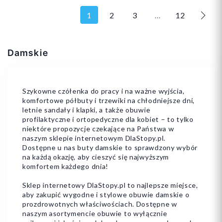
1
2
3
…
12
Nast
37
38
39
37
38
39
Damskie
40
41
40
Szykowne czółenka do pracy i na ważne wyjścia,
komfortowe półbuty i trzewiki na chłodniejsze dni,
letnie sandały i klapki, a także obuwie
profilaktyczne i ortopedyczne dla kobiet – to tylko
niektóre propozycje czekające na Państwa w
Dodaj do koszyka
Dodaj do koszyka
naszym sklepie internetowym DlaStopy.pl.
Dostępne u nas buty damskie to sprawdzony wybór
na każdą okazję, aby cieszyć się najwyższym
komfortem każdego dnia!
Sklep internetowy DlaStopy.pl to najlepsze miejsce,
aby zakupić wygodne i stylowe obuwie damskie o
prozdrowotnych właściwościach. Dostępne w
naszym asortymencie obuwie to wyłącznie