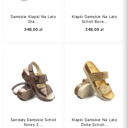
Damskie Klapki Na Lato
Klapki Damskie Na Lato
Dla...
Scholl Bora...
Dodaj do koszyka
Dodaj do koszyka
348,00 zł
348,00 zł
38
39
40
36
37
38
41
39
40
Sandały Damskie Scholl
Klapki Damskie Na Lato
Nives 2...
Złote Scholl...
Dodaj do koszyka
Dodaj do koszyka