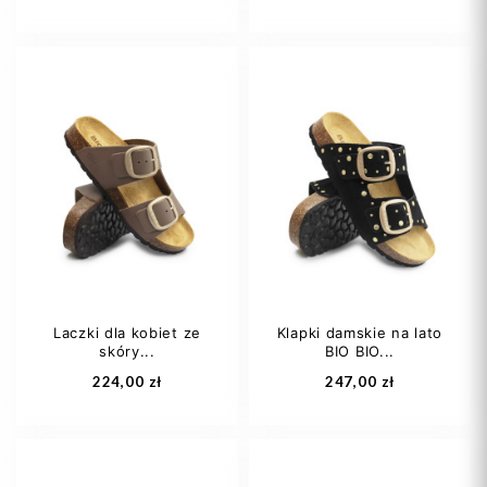
36
37
38
36
38
40
39
41
41
Laczki dla kobiet ze
Klapki damskie na lato
skóry...
BIO BIO...
Dodaj do koszyka
Dodaj do koszyka
224,00 zł
247,00 zł