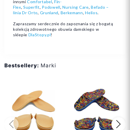
innymi
Comfortabel
,
Fin-
Flex
,
Superfit
,
Podowell
,
Nursing Care
,
Befado –
linia Dr Orto
,
Grunland
,
Berkemann
,
Helios
.
Zapraszamy serdecznie do zapoznania się z bogatą
kolekcją zdrowotnego obuwia damskiego w
sklepie
DlaStopy.pl
!
Bestsellery:
Marki