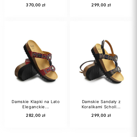
370,00 zł
299,00 zł
37
38
39
36
37
38
40
41
39
40
+2
Damskie Klapki na Lato
Damskie Sandały z
Eleganckie...
Koralikami Scholl...
Dodaj do koszyka
Dodaj do koszyka
282,00 zł
299,00 zł