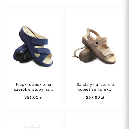
37
38
39
37
38
39
40
40
Klapki damskie na
Sandały na lato dla
szerokie stopy na...
kobiet seniorek...
Dodaj do koszyka
Dodaj do koszyka
351,01 zł
257,00 zł