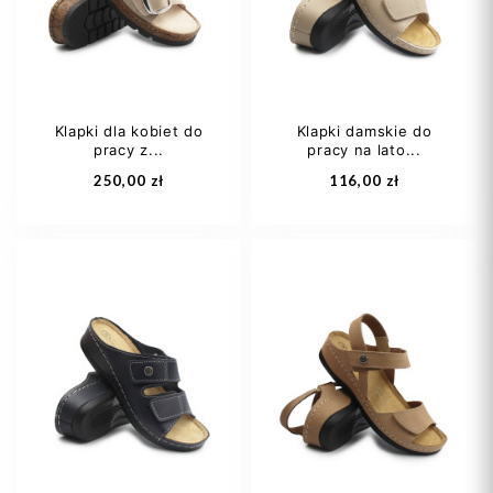
38 2/3
+1
Klapki dla kobiet do
Klapki damskie do
pracy z...
pracy na lato...
Dodaj do koszyka
Dodaj do koszyka
250,00 zł
116,00 zł
36
37
38
37
38
39
39
40
41