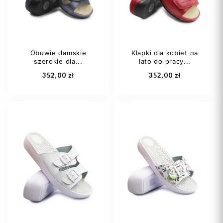
Obuwie damskie
Klapki dla kobiet na
szerokie dla...
lato do pracy...
Dodaj do koszyka
Dodaj do koszyka
352,00 zł
352,00 zł
35,5
36 1/3
36 1/3
37,5
37
37,5
38
38 2/3
+1