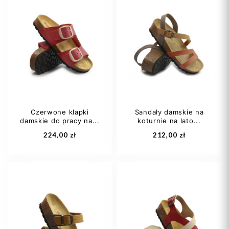
37
38
39
37
38
39
40
41
+1
40
41
Czerwone klapki
Sandały damskie na
damskie do pracy na...
koturnie na lato...
Dodaj do koszyka
Dodaj do koszyka
224,00 zł
212,00 zł
36
37
38
36
38
39