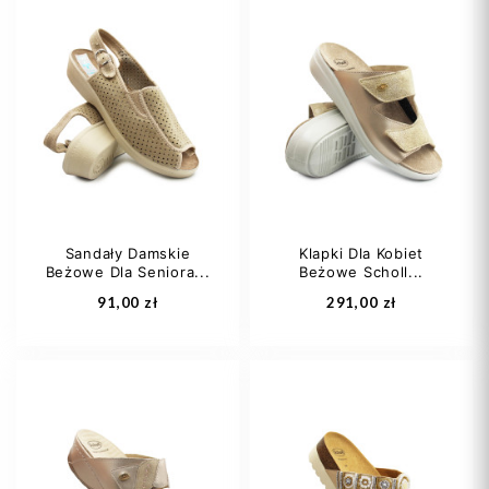
37
38
39
36
37
38
40
41
39
40
+1
Sandały Damskie
Klapki Dla Kobiet
Beżowe Dla Seniora...
Beżowe Scholl...
Dodaj do koszyka
Dodaj do koszyka
91,00 zł
291,00 zł
36
37
39