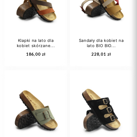
39
40
+2
40
Klapki na lato dla
Sandały dla kobiet na
kobiet skórzane...
lato BIO BIO...
Dodaj do koszyka
Dodaj do koszyka
186,00 zł
228,01 zł
37
38
39
36
37
38
40
40
41