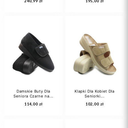
240,99 zł
195,00 zł
36
37
38
37
38
40
39
40
+1
42
Damskie Buty Dla
Klapki Dla Kobiet Dla
Seniora Czarne na...
Seniorki...
Dodaj do koszyka
Dodaj do koszyka
114,00 zł
102,00 zł