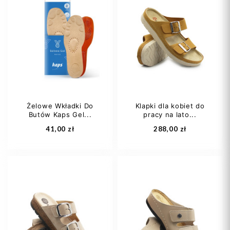
35,5
36 1/3
36
37
38
37
37,5
39
40
+1
38 2/3
+1
Żelowe Wkładki Do
Klapki dla kobiet do
Butów Kaps Gel...
pracy na lato...
Dodaj do koszyka
Dodaj do koszyka
41,00 zł
288,00 zł
36 1/3
37
37,5
38