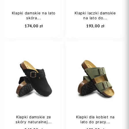
Klapki damskie na lato
Klapki laczki damskie
skóra...
na lato do...
Dodaj do koszyka
Dodaj do koszyka
174,00 zł
193,00 zł
36
37
38
36
37
38
39
40
39
40
+1
Klapki damskie ze
Klapki dla kobiet na
skóry naturalnej...
lato do pracy...
Dodaj do koszyka
Dodaj do koszyka