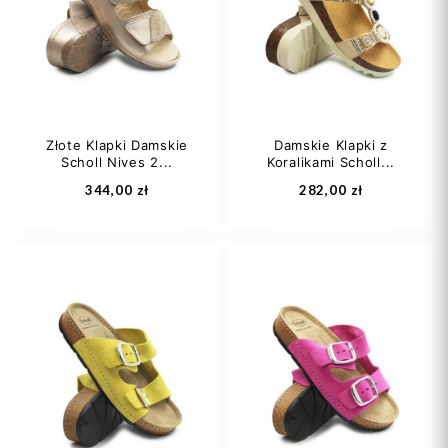
39
40
41
40
Złote Klapki Damskie
Damskie Klapki z
Scholl Nives 2...
Koralikami Scholl...
Dodaj do koszyka
Dodaj do koszyka
344,00 zł
282,00 zł
37
38
39
38
39
40
40
41
41