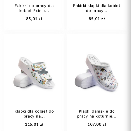
Fakirki do pracy dla
Fakirki klapki dla kobiet
kobiet Eximp...
do pracy...
Dodaj do koszyka
Dodaj do koszyka
85,01 zł
85,01 zł
36
38
39
37
38
40
40
42
41
Klapki dla kobiet do
Klapki damskie do
pracy na...
pracy na koturnie...
Dodaj do koszyka
Dodaj do koszyka
115,01 zł
107,00 zł