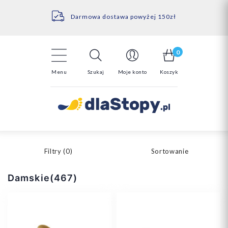
Kontakt
14 Dni na darmowy zwrot*
Darmowa dostawa powyżej 150zł
0
Menu
Szukaj
Moje konto
Koszyk
Filtry (
0
)
Sortowanie
Damskie(467)