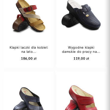
Klapki laczki dla kobiet
Wygodne klapki
na lato...
damskie do pracy na...
186,00 zł
119,00 zł
36
37
38
40
41
39
40
+1