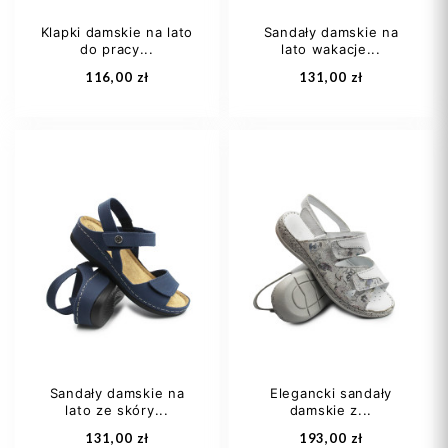
Klapki damskie na lato
Sandały damskie na
do pracy...
lato wakacje...
Dodaj do koszyka
Dodaj do koszyka
116,00 zł
131,00 zł
36
37
38
41
39
40
+1
Sandały damskie na
Elegancki sandały
lato ze skóry...
damskie z...
Dodaj do koszyka
Dodaj do koszyka
131,00 zł
193,00 zł