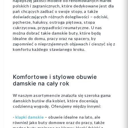
najlepszej jakości modele od renomowanych marek
polskich i zagranicznych, które dedykowane jest dla
pań chcących zadbać o swoje stopy, a także
doświadczających różnych dolegliwości – odciski,
pęcherze, haluksy, ostroga piętowa, stopa
cukrzycowa, przypadłości reumatyczne. U nas
można dobrać takie damskie buty, które będą
idealne do domu, pracy oraz na spacery, by
zapomnieć o nieprzyjemnych objawach i cieszyć się z
komfortu każdego stawianego kroku.
Komfortowe i stylowe obuwie
damskie na cały rok
W naszym asortymencie znalazła się szeroka gama
damskich butów dla kobiet, które doceniają
codzienną wygodę. Oferujemy między innymi:
-
klapki damskie
– obuwie idealne na lato, ale
również jako buty domowe oraz do pracy, także
modne buty zapinane na klamry, klapki fakirki z