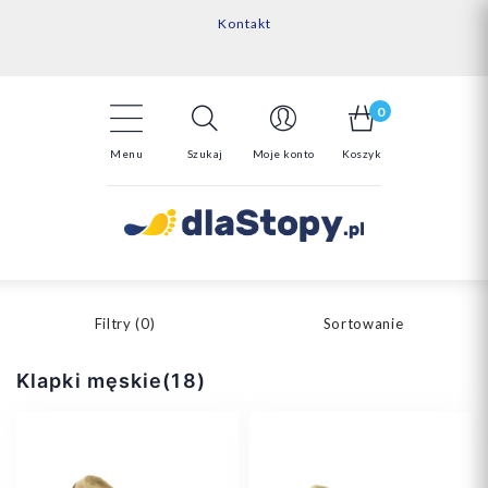
Kontakt
14 Dni na darmowy zwrot*
Darmowa dostawa powyżej 150zł
0
Menu
Szukaj
Moje konto
Koszyk
Filtry (
0
)
Sortowanie
Klapki męskie(18)