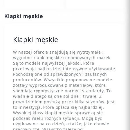
Klapki męskie
Klapki męskie
36
37
38
41
43
W naszej ofercie znajdują się wytrzymałe i
41
42
+2
wygodne klapki męskie renomowanych marek.
Są to modele najwyższej jakości, które
przetrwają najbardziej intensywne użytkowanie.
Pochodzą one od sprawdzonych i zaufanych
producentów. Wszystkie proponowane modele
zostały wyprodukowane z materiałów, które
spełniają rygorystyczne normy i standardy. To
Dodaj do koszyka
Dodaj do koszyka
właśnie dlatego są one solidne i trwale. Z
powodzeniem posłużą przez kilka sezonów. Jest
to inwestycja, która opłaca się najbardziej.
Wysokiej klasy klapki męskie sprawdzą się
podczas wielu różnych sytuacji. Mogą być
użytkowane na co dzień, a także, jako obuwie
pracownicze. Wszystko zależy od