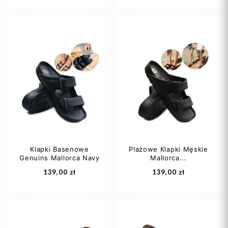
38 2/3
39,5
38
39
41
40 2/3
41,5
42
43
+2
42
+1
Klapki Basenowe
Plażowe Klapki Męskie
Genuins Mallorca Navy
Mallorca...
Dodaj do koszyka
Dodaj do koszyka
139,00 zł
139,00 zł