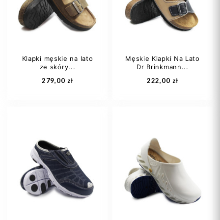
43 1/3
44
Klapki męskie na lato
Męskie Klapki Na Lato
ze skóry...
Dr Brinkmann...
Dodaj do koszyka
Dodaj do koszyka
279,00 zł
222,00 zł
44,5 [UK 10.0]
43
44