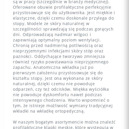
są w pracy (szczególnie w branży medycznej).
Oferowane obuwie profilaktyczne perfekcyjnie
przystosowuje się do użytkownika. Jest miękkie i
elastyczne, dzięki czemu doskonale przylega do
stopy. Modele ze skóry naturalnej w
szczególności sprawdzają się podczas gorących
dni. Odprowadzają nadmiar wilgoci i
zapewniają optymalny poziom wentylacji.
Chronią przed nadmierną potliwością oraz
nieprzyjemnymi infekcjami skóry stóp oraz
paznokci. Oddychające tworzywo zmniejsza
również ryzyko powstawania nieprzyjemnego
zapachu. Anatomiczna wkładka już po
pierwszym założeniu przystosowuje się do
kształtu stopy. Jest ona wykonana ze skóry
naturalnej, dzięki czemu nie powoduje
odparzeń, czy też odcisków. Miękka wyściółka
nie powoduje dyskomfortu nawet podczas
intensywnego chodzenia. Warto wspomnieć o
tym, że istnieje możliwość wymiany tradycyjnej
wkładki na wkładkę ortopedyczną.
W naszym bogatym asortymencie można znaleźć
profilaktyczne klapki męskie, które występują w