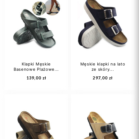
40
45
42
43
45
Klapki Męskie
Męskie klapki na lato
Basenowe Plażowe...
ze skóry...
Dodaj do koszyka
Dodaj do koszyka
139,00 zł
297,00 zł
42
42 2/3
44