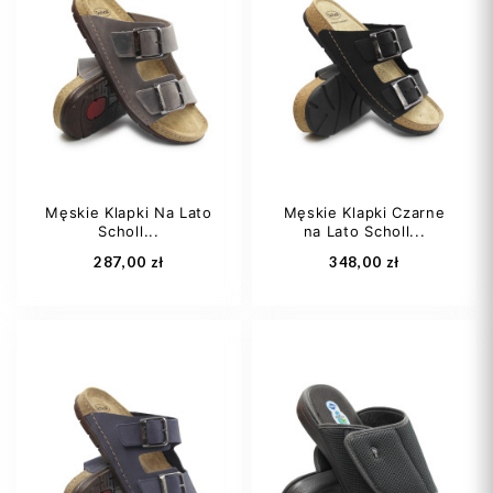
Męskie Klapki Na Lato
Męskie Klapki Czarne
Scholl...
na Lato Scholl...
287,00 zł
348,00 zł
41
42
43
42
44
45
44
45
+2