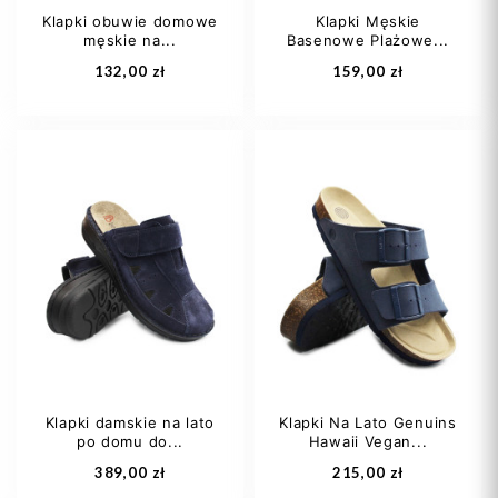
Klapki obuwie domowe
Klapki Męskie
męskie na...
Basenowe Plażowe...
Dodaj do koszyka
Dodaj do koszyka
132,00 zł
159,00 zł
42
43
44
41
45
46
+1
Klapki damskie na lato
Klapki Na Lato Genuins
po domu do...
Hawaii Vegan...
Dodaj do koszyka
Dodaj do koszyka
389,00 zł
215,00 zł