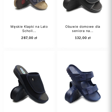
Męskie Klapki na Lato
Obuwie domowe dla
Scholl...
seniora na...
Dodaj do koszyka
Dodaj do koszyka
287,00 zł
132,00 zł
42
44
45
42
43
44
46
45
46