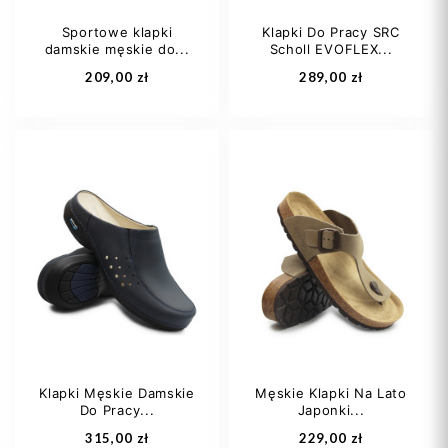
Sportowe klapki
Klapki Do Pracy SRC
damskie męskie do...
Scholl EVOFLEX...
Dodaj do koszyka
Dodaj do koszyka
209,00 zł
289,00 zł
41
42
Klapki Męskie Damskie
Męskie Klapki Na Lato
Do Pracy...
Japonki...
Dodaj do koszyka
Dodaj do koszyka
315,00 zł
229,00 zł