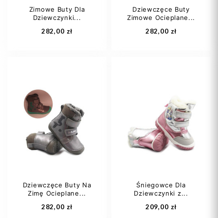
Zimowe Buty Dla
Dziewczęce Buty
Dziewczynki...
Zimowe Ocieplane...
Dodaj do koszyka
Dodaj do koszyka
282,00 zł
282,00 zł
25
26
27
25
30
28
30
Dziewczęce Buty Na
Śniegowce Dla
Zimę Ocieplane...
Dziewczynki z...
Dodaj do koszyka
Dodaj do koszyka
282,00 zł
209,00 zł