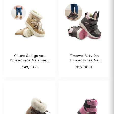
21
22
21
22
23
Ciepłe Śniegowce
Zimowe Buty Dla
Dziewczęce Na Zimę...
Dziewczynek Na
Dodaj do koszyka
Dodaj do koszyka
Rzep...
149,00 zł
132,00 zł
22
25
26