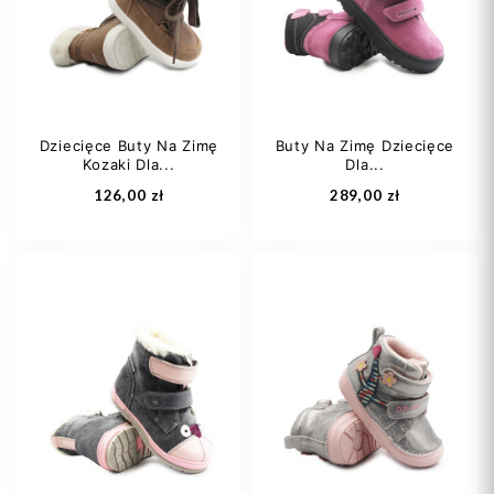
32
34
37
27
28
+2
Dziecięce Buty Na Zimę
Buty Na Zimę Dziecięce
Kozaki Dla...
Dla...
Dodaj do koszyka
Dodaj do koszyka
126,00 zł
289,00 zł
21
22
23
27
28
29
26
27
30
31
+5