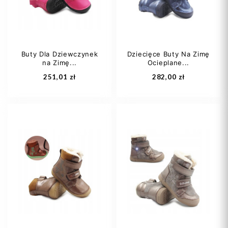
Buty Dla Dziewczynek
Dziecięce Buty Na Zimę
na Zimę...
Ocieplane...
Dodaj do koszyka
Dodaj do koszyka
251,01 zł
282,00 zł
20
21
22
25
27
29
23
25
30