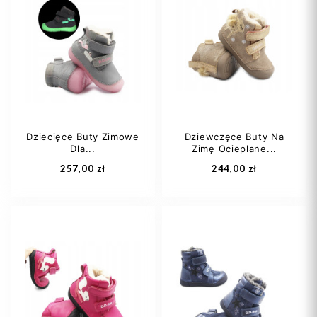
Dziecięce Buty Zimowe
Dziewczęce Buty Na
Dla...
Zimę Ocieplane...
257,00 zł
244,00 zł
20
21
22
20
21
22
23
24
+1
23
24
+1