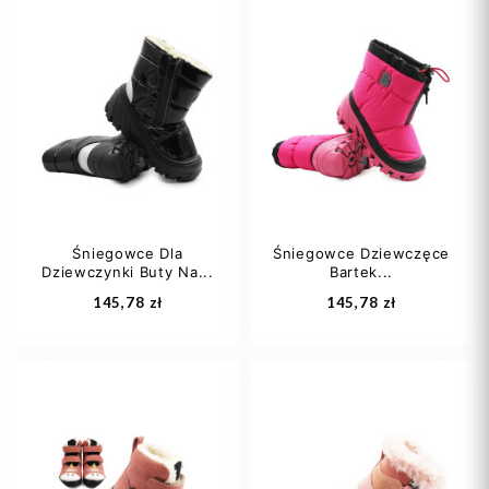
33
34
31
Śniegowce Dla
Śniegowce Dziewczęce
Dziewczynki Buty Na...
Bartek...
Dodaj do koszyka
Dodaj do koszyka
145,78 zł
145,78 zł