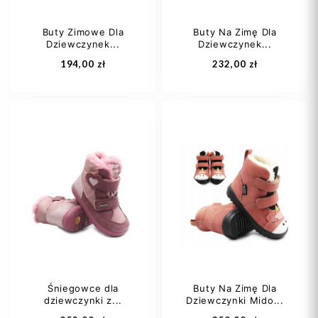
Buty Zimowe Dla
Buty Na Zimę Dla
Dziewczynek...
Dziewczynek...
Dodaj do koszyka
Dodaj do koszyka
194,00 zł
232,00 zł
21
22
23
22
25
24
29
Śniegowce dla
Buty Na Zimę Dla
dziewczynki z...
Dziewczynki Mido...
Dodaj do koszyka
Dodaj do koszyka