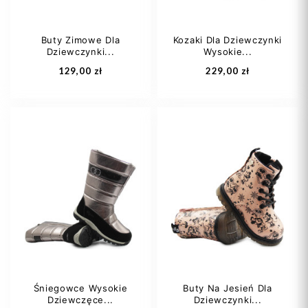
Buty Zimowe Dla
Kozaki Dla Dziewczynki
Dziewczynki...
Wysokie...
Dodaj do koszyka
Dodaj do koszyka
129,00 zł
229,00 zł
23
24
25
31
32
36
26
27
+2
Śniegowce Wysokie
Buty Na Jesień Dla
Dziewczęce...
Dziewczynki...
Dodaj do koszyka
Dodaj do koszyka