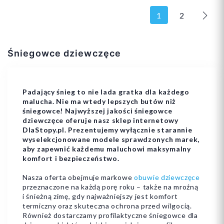
1
2
Nast
Śniegowce dziewczęce
26
28
30
32
Padający śnieg to nie lada gratka dla każdego
malucha. Nie ma wtedy lepszych butów niż
śniegowce! Najwyższej jakości śniegowce
dziewczęce oferuje nasz sklep internetowy
DlaStopy.pl. Prezentujemy wyłącznie starannie
Dodaj do koszyka
Dodaj do koszyka
wyselekcjonowane modele sprawdzonych marek,
aby zapewnić każdemu maluchowi maksymalny
komfort i bezpieczeństwo.
Nasza oferta obejmuje markowe
obuwie dziewczęce
przeznaczone na każdą porę roku – także na mroźną
i śnieżną zimę, gdy najważniejszy jest komfort
termiczny oraz skuteczna ochrona przed wilgocią.
Również dostarczamy profilaktyczne śniegowce dla