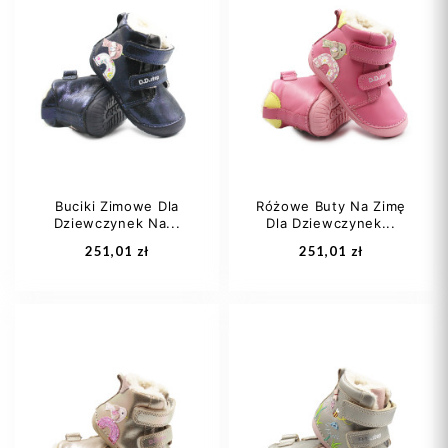
26
27
28
31
32
33
29
30
+1
Buciki Zimowe Dla
Różowe Buty Na Zimę
Dziewczynek Na...
Dla Dziewczynek...
Dodaj do koszyka
Dodaj do koszyka
251,01 zł
251,01 zł
20
22
25
23