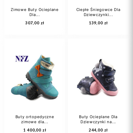
Zimowe Buty Ocieplane
Ciepłe Śniegowce Dla
Dla...
Dziewczynki...
Dodaj do koszyka
Dodaj do koszyka
307,00 zł
139,00 zł
29
30
31
22/23
26-27
33
Buty ortopedyczne
Buty Ocieplane Dla
zimowe dla...
Dziewczynki na...
Dodaj do koszyka
Dodaj do koszyka
1 400,00 zł
244,00 zł