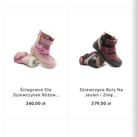
25
26
27
21
22
23
28
29
+1
24
25
+3
Śniegowce Dla
Dziewczęce Buty Na
Dziewczynek Różowe
Jesień i Zimę...
Dodaj do koszyka
Dodaj do koszyka
z...
360,00 zł
379,00 zł