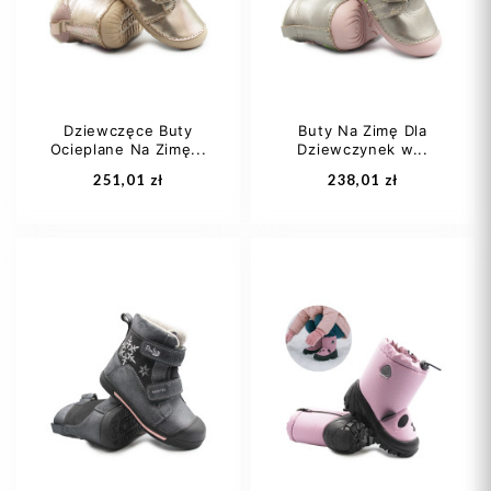
Dziewczęce Buty
Buty Na Zimę Dla
Ocieplane Na Zimę...
Dziewczynek w...
Dodaj do koszyka
Dodaj do koszyka
251,01 zł
238,01 zł
22
23
24
21
22
25