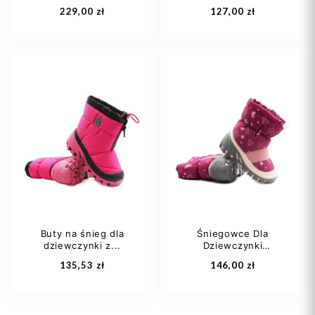
229,00 zł
127,00 zł
31
32
33
21
23
34
35
+1
Buty na śnieg dla
Śniegowce Dla
dziewczynki z...
Dziewczynki
Dodaj do koszyka
Dodaj do koszyka
Ocieplane...
135,53 zł
146,00 zł