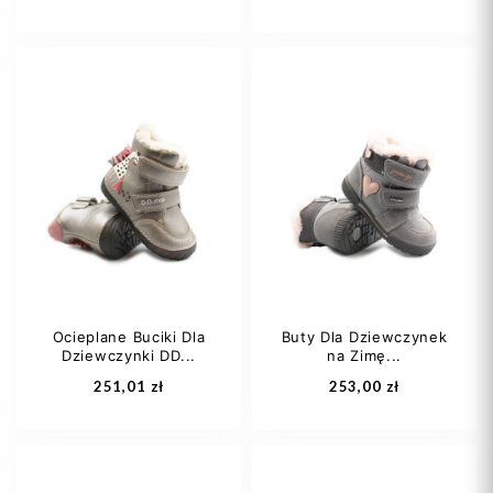
30
21
22
Ocieplane Buciki Dla
Buty Dla Dziewczynek
Dziewczynki DD...
na Zimę...
Dodaj do koszyka
Dodaj do koszyka
251,01 zł
253,00 zł