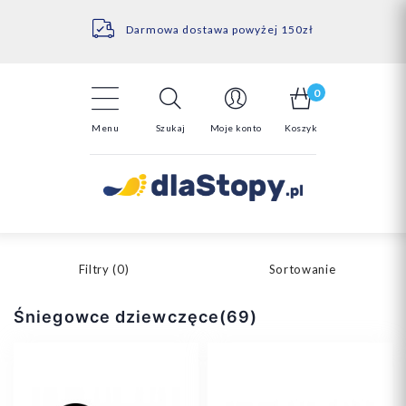
Kontakt
14 Dni na darmowy zwrot*
Darmowa dostawa powyżej 150zł
0
Menu
Szukaj
Moje konto
Koszyk
Filtry (
0
)
Sortowanie
Śniegowce dziewczęce(69)