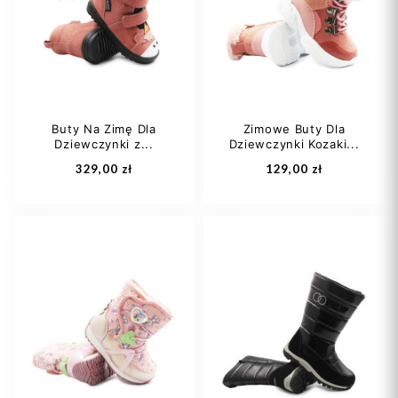
28
32
28
30
Buty Na Zimę Dla
Zimowe Buty Dla
Dziewczynki z...
Dziewczynki Kozaki...
Dodaj do koszyka
Dodaj do koszyka
329,00 zł
129,00 zł
30
22
23
25