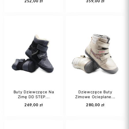
252,00 zł
359,00 zł
31
32
33
24
34
Buty Dziewczęce Na
Dziewczęce Buty
Zimę DD STEP...
Zimowe Ocieplane...
Dodaj do koszyka
Dodaj do koszyka
269,00 zł
280,00 zł