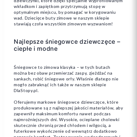
dziewczynki, które dzięki specjalnie wyprofilowanym
wkładkom i zapiętkom przytrzymują stopę w
optymalnym miejscu, by pomagać w korygowaniu
wad. Dziecięce buty zimowe w naszym sklepie
stawiają czoła wszystkim zimowym wyzwaniom!
Najlepsze śniegowce dziewczęce –
ciepłe i modne
Śniegowce to zimowa klasyka – w tych butach
można bez obaw przemierzać zaspy, zjeżdżać na
sankach, robić śniegowe orły. Właśnie dlatego nie
mogło zabraknąć ich także w naszym sklepie
DlaStopy.pl.
Oferujemy markowe śniegowce dziewczęce, które
produkowane są z najlepszej jakości materiałów, aby
zapewniły maksimum komfortu nawet podczas
najmroźniejszych dni. Wysokie, ocieplane cholewki
skutecznie chronią przed chłodem i wilgocią, a
futerkowe wykończenie od wewnątrz dodatkowo
poprawia komfort. Zastosowanie wodoodpornych i