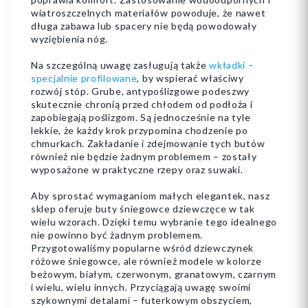
wiatroszczelnych materiałów powoduje, że nawet
długa zabawa lub spacery nie będą powodowały
wyziębienia nóg.
Na szczególną uwagę zasługują także
wkładki –
specjalnie profilowane
, by wspierać właściwy
rozwój stóp. Grube, antypoślizgowe podeszwy
skutecznie chronią przed chłodem od podłoża i
zapobiegają poślizgom. Są jednocześnie na tyle
lekkie, że każdy krok przypomina chodzenie po
chmurkach. Zakładanie i zdejmowanie tych butów
również nie będzie żadnym problemem – zostały
wyposażone w praktyczne rzepy oraz suwaki.
Aby sprostać wymaganiom małych elegantek, nasz
sklep oferuje buty śniegowce dziewczęce w tak
wielu wzorach. Dzięki temu wybranie tego idealnego
nie powinno być żadnym problemem.
Przygotowaliśmy popularne wśród dziewczynek
różowe śniegowce, ale również modele w kolorze
beżowym, białym, czerwonym, granatowym, czarnym
i wielu, wielu innych. Przyciągają uwagę swoimi
szykownymi detalami – futerkowym obszyciem,