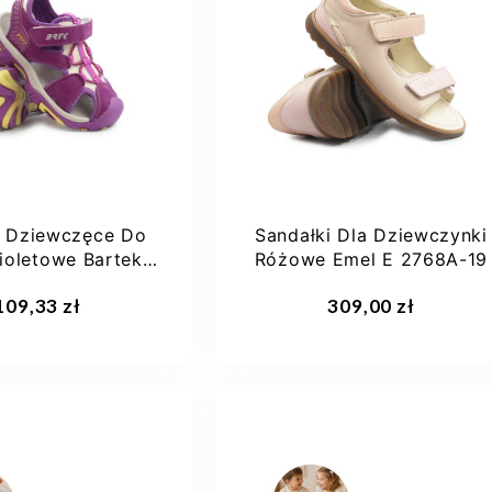
25
26
27
31
28
32
y Dziewczęce Do
Sandałki Dla Dziewczynki
ioletowe Bartek
Różowe Emel E 2768A-19
19042504
aj do koszyka
Dodaj do koszyka
109,33 zł
309,00 zł