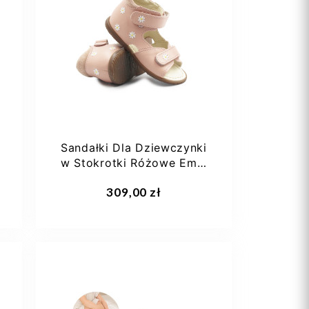
27
28
29
30
Sandałki Dla Dziewczynki
w Stokrotki Różowe Emel
ES2428H-3
Dodaj do koszyka
309,00 zł