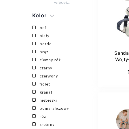
więcej...
31
Kolor
beż
biały
bordo
brąz
Sanda
Wojt
ciemny róż
G
Dod
czarny
czerwony
fiolet
granat
niebieski
pomarańczowy
róż
srebrny