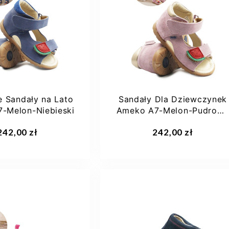
32
33
34
22
23
24
25
35
+1
26
+4
e Sandały na Lato
Sandały Dla Dziewczynek
-Melon-Nie​bieski
Ameko A7-Melon-Pudrow
Pyłek
aj do koszyka
Dodaj do koszyka
242,00 zł
242,00 zł