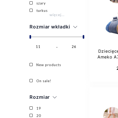
szary
31
turkus
więcej...
Rozmiar wkładki
11
26
Dziecięc
Ameko A7
Dod
New products
On sale!
Rozmiar
19
20