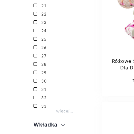
21
21
22
23
24
25
26
27
Różowe 
28
Dla 
29
Jednor
Dod
30
31
32
33
więcej...
Wkładka