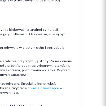
omagają w prawidłowym ułożeniu stopy.
 nie blokować naturalnej cyrkulacji
agały potliwości. Oczywiście, muszą być
e przebywają w ciągłym uchu i potrzebują
e stabilnie przytrzymują stopy. Za maksimum
gołe stópki przed nieprzyjemnymi otarciami.
wi skórzana, profilowana wkładka. Wybrani
jemnych zapachów.
rtopedyczne. Specjalna konstrukcja
pedyczne. Wybrane
obuwie dziewczęce
w
stowych nóg.