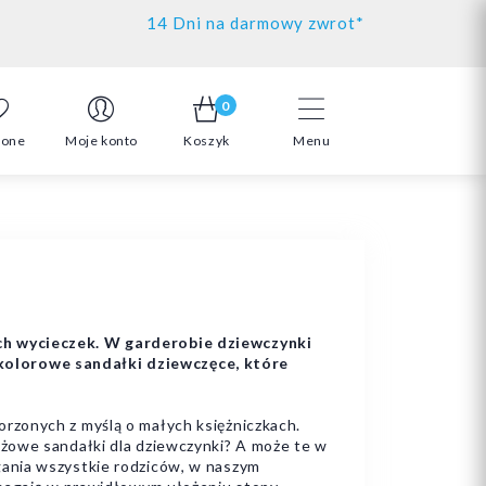
14 Dni na darmowy zwrot*
0
ione
Moje konto
Koszyk
Menu
ych wycieczek. W garderobie dziewczynki
kolorowe sandałki dziewczęce, które
rzonych z myślą o małych księżniczkach.
óżowe sandałki dla dziewczynki? A może te w
gania wszystkie rodziców, w naszym