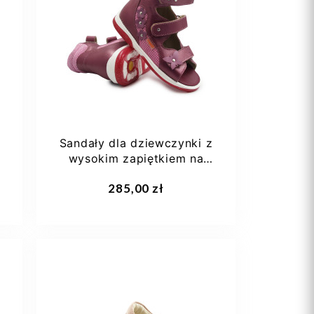
21
22
23
24
Sandały dla dziewczynki z
wysokim zapiętkiem na
lato Memo Agnes
Dodaj do koszyka
285,00 zł