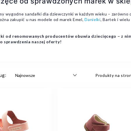
zęce od sprawdzonych marek w sklep
my wygodne sandałki dla dziewczynki w każdym wieku – zarówno 
 Można zakupić u nas modele od marek Emel,
Danielki
, Bartek i wiel
ynki od renomowanych producentów obuwia dziecięcego – z ni
 sprawdzenia naszej oferty!
ug:
Produkty na stron