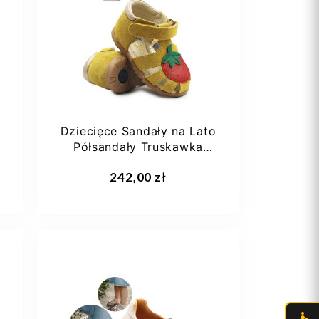
27
28
29
30
31
+6
Dziecięce Sandały na Lato
Półsandały Truskawka
Ameko...
Dodaj do koszyka
242,00 zł