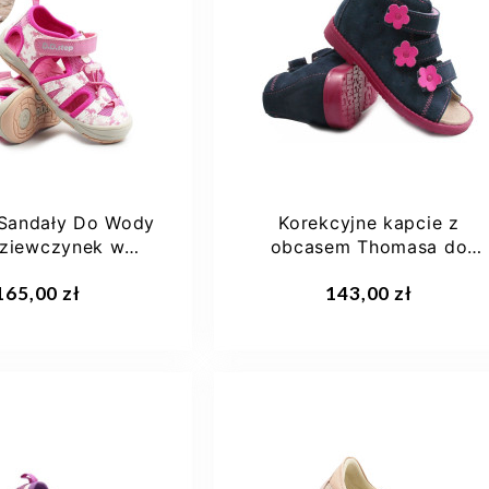
22
23
24
21
22
23
25
25
Sandały Do Wody
Korekcyjne kapcie z
Dziewczynek w
obcasem Thomasa do
ożce DD STEP...
przedszkola szkoły
aj do koszyka
Dodaj do koszyka
165,00 zł
143,00 zł
Dawid...