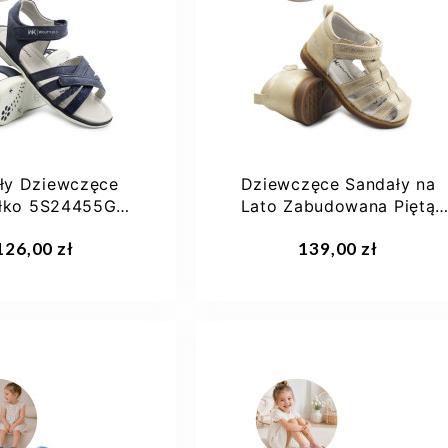
32
33
26
27
28
29
ły Dziewczęce
Dziewczęce Sandały na
yłko 5S24455G
Lato Zabudowana Piętą
ranatowe
Wojtyłko 1S24432L Złoty
aj do koszyka
Dodaj do koszyka
126,00 zł
139,00 zł