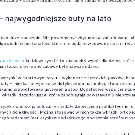
opedyczne – sandały profilaktyczne. Takie sandałki dziewczęce p
– najwygodniejsze buty na lato
dzo duże znaczenie. Nie powinny być zbyt mocno zabudowane, aby
powiednich materiałów, które nie będą powodowały obtarć i wzm
y dziecięce
dla dziewczynki – to znakomity wybór dla dzieci, któr
a stopach, by letnie zabawy były zawsze udane.
iewczynki w sportowym stylu – wykonane z szerokich pasków, któr
iały – miękka i przyjemna w dotyku skóra naturalna, która chroni 
skaniu prawidłowego ustawienia stóp. Dodatkowe wsparcie stano
ją wkładki dezodorujące, które zapobiegają powstawaniu nieprzy
 ryzyko wad stóp, polecamy sandały dziewczęce profilaktyczne, o
 innych dolegliwości. Można stosować w nich także wkładki orto
órego zadaniem jest uzyskanie właściwego obciążenia stref wzro