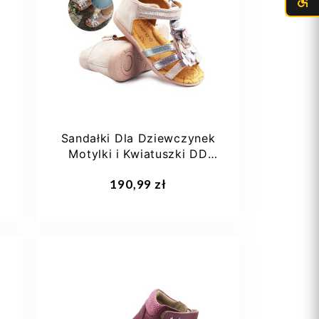
22
23
24
25
Sandałki Dla Dziewczynek
y
Motylki i Kwiatuszki DD
STEP...
Dodaj do koszyka
190,99 zł