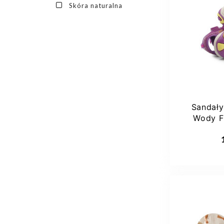
Skóra naturalna
Sandał
Wody F
Dod