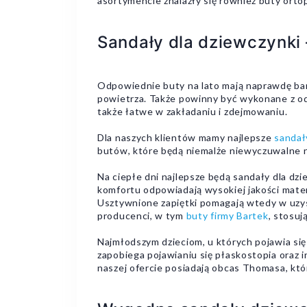
asortymencie znalazły się również buty ort
Sandały dla dziewczynki 
Odpowiednie buty na lato mają naprawdę bar
powietrza. Także powinny być wykonane z od
także łatwe w zakładaniu i zdejmowaniu.
Dla naszych klientów mamy najlepsze
sandał
butów, które będą niemalże niewyczuwalne n
Na ciepłe dni najlepsze będą sandały dla dz
komfortu odpowiadają wysokiej jakości mater
Usztywnione zapiętki pomagają wtedy w uzy
producenci, w tym
buty firmy Bartek
, stosu
Najmłodszym dzieciom, u których pojawia się
zapobiega pojawianiu się płaskostopia oraz
naszej ofercie posiadają obcas Thomasa, kt