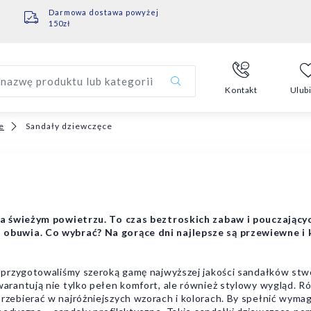
Darmowa dostawa powyżej
150zł
nazwę produktu lub kategorii
Kontakt
Ulub
e
Sandały dziewczęce
na świeżym powietrzu. To czas beztroskich zabaw i pouczając
obuwia. Co wybrać? Na gorące dni najlepsze są przewiewne i 
przygotowaliśmy szeroką gamę najwyższej jakości sandałków stwo
rantują nie tylko pełen komfort, ale również stylowy wygląd. R
ebierać w najróżniejszych wzorach i kolorach. By spełnić wyma