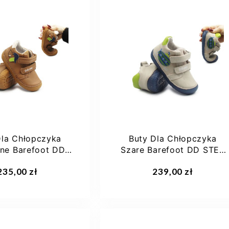
29
30
31
21
22
23
24
Dla Chłopczyka
Buty Dla Chłopczyka
ne Barefoot DD
Szare Barefoot DD STEP
 S070-61533
S070-61420A Dove Grey
aj do koszyka
Dodaj do koszyka
235,00 zł
239,00 zł
Chocolate