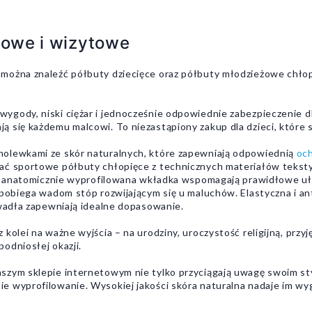
towe i wizytowe
można znaleźć półbuty dziecięce oraz półbuty młodzieżowe chłop
gody, niski ciężar i jednocześnie odpowiednie zabezpieczenie dl
 się każdemu malcowi. To niezastąpiony zakup dla dzieci, które 
holewkami ze skór naturalnych, które zapewniają odpowiednią
och
ać sportowe półbuty chłopięce z technicznych materiałów tekst
k i anatomicznie wyprofilowana wkładka wspomagają prawidłowe uł
zapobiega wadom stóp rozwijającym się u maluchów. Elastyczna i 
owadła zapewniają idealne dopasowanie.
kolei na ważne wyjścia – na urodziny, uroczystość religijną, przyj
odniosłej okazji.
szym sklepie internetowym nie tylko przyciągają uwagę swoim st
 wyprofilowanie. Wysokiej jakości skóra naturalna nadaje im wygl