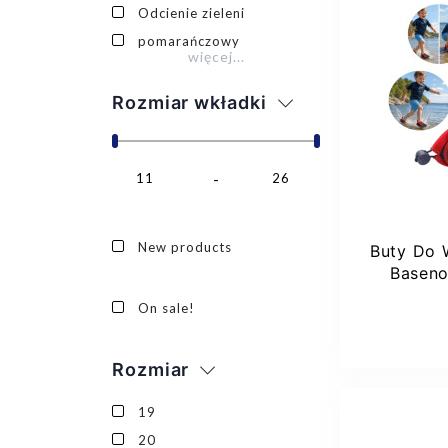
Odcienie zieleni
pomarańczowy
więcej...
Rozmiar wkładki
26
11
26
New products
Buty Do 
Basen
Spide
Dod
On sale!
Rozmiar
19
20