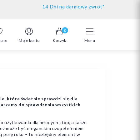
14 Dni na darmowy zwrot*
0
ione
Moje konto
Koszyk
Menu
e, które świetnie sprawdzi się dla
praszamy do sprawdzenia wszystkich
o użytkowania dla młodych stóp, a także
nież może być eleganckim uzupełnieniem
ą porę roku – to niezbędny element w