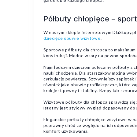
garderobie każdego chłopca.
Półbuty chłopięce – spor
W naszym sklepie internetowym DlaStopy.pl 
dziecięce obuwie wizytowe
.
Sportowe półbuty dla chłopca to maksimum wy
konstrukcji. Modne wzory na pewno spodobają
Najmłodszym dzieciom polecamy półbuty z c
nauki chodzenia. Dla starszaków można wybr
cyrkulację powietrza. Sztywniejszy zapięte
również jako obuwie profilaktyczne, które 
krok jest pewny i stabilny. Rzepy lub sznur
Wizytowe półbuty dla chłopca sprawdzą się z 
istotny jest stylowy wygląd dopasowany do p
Eleganckie półbuty chłopięce wizytowe w na
poprawny chód ze względu na ich odpowiednie
komfort użytkowania.