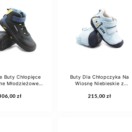
26
27
28
25
29
29
+4
e Buty Chłopięce
Buty Dla Chłopczyka Na
ane Młodzieżowe
Wiosnę Niebieskie z
migi 8916333
Misiem DD STEP...
aj do koszyka
Dodaj do koszyka
306,00 zł
215,00 zł