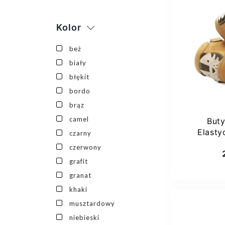
Kolor
21
beż
biały
błękit
bordo
brąz
camel
Buty
Elast
czarny
Pri
Dod
czerwony
grafit
granat
khaki
musztardowy
niebieski