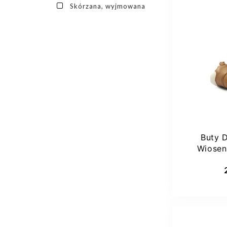
Skórzana, wyjmowana
27
Buty 
Wiosen
STEP
Dod