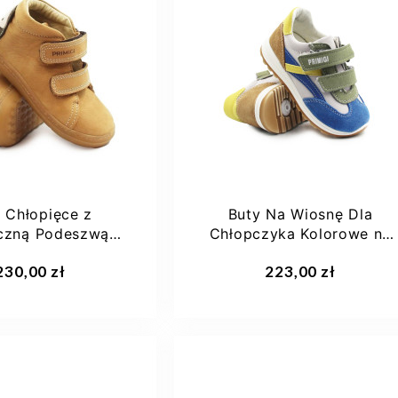
22
23
24
26
29
34
39
25
 Chłopięce z
Buty Na Wiosnę Dla
yczną Podeszwą
Chłopczyka Kolorowe na
migi 7907133
Rzep Primigi 1357200
aj do koszyka
Dodaj do koszyka
230,00 zł
223,00 zł