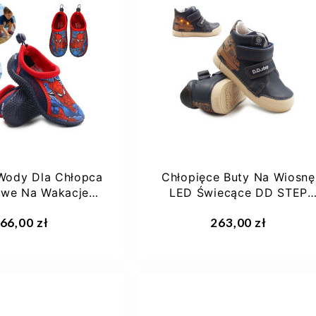
22
23
25
26
27
29
27
Wody Dla Chłopca
Chłopięce Buty Na Wiosnę
owe Na Wakacje
LED Świecące DD STEP
r Man Bartek...
Royal Blue...
aj do koszyka
Dodaj do koszyka
66,00 zł
263,00 zł