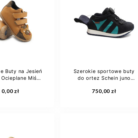
e Buty na Jesień
Szerokie sportowe buty
 Ocieplane Miś
do ortez Schein juno
Ameko...
3762500 TN8
0,00 zł
750,00 zł