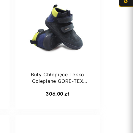
25
26
27
28
29
+4
Buty Chłopięce Lekko
Ocieplane GORE-TEX
Barefoot Primigi 8915122
Dodaj do koszyka
306,00 zł