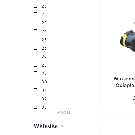
21
22
23
25
24
25
26
27
28
29
Wiosenn
30
Ociepl
31
Pri
Dod
32
33
więcej...
Wkładka