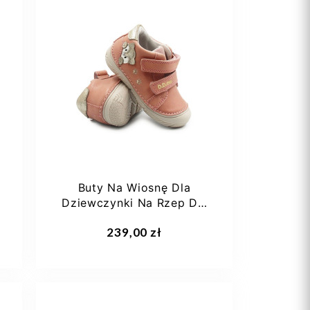
21
23
24
Buty Na Wiosnę Dla
Dziewczynki Na Rzep DD
STEP S082-61703C...
Dodaj do koszyka
239,00 zł