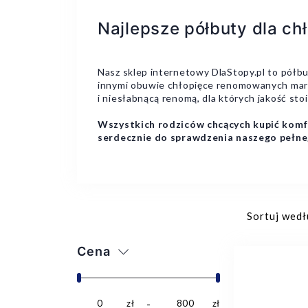
Najlepsze półbuty dla ch
Nasz sklep internetowy DlaStopy.pl to półb
innymi obuwie chłopięce renomowanych ma
i niesłabnącą renomą, dla których jakość sto
Wszystkich rodziców chcących kupić komf
serdecznie do sprawdzenia naszego pełne
Sortuj wedł
Cena
0
zł
800
zł