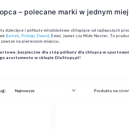
łopca – polecane marki w jednym mie
uty dziecięce i półbuty młodzieżowe chłopięce od najlepszych pr
rek
Bartek
,
Primigi
,
Dawid
, Emel, Jamet czy Mido Noster. To produ
i zawsze na pierwszym miejscu.
ortowe, bezpieczne dla stóp półbuty dla chłopca w sportowy
go asortymentu w sklepie DlaStopy.pl!
ug:
Produkty na stron