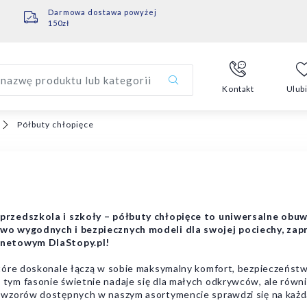
Darmowa dostawa powyżej
150zł
nazwę produktu lub kategorii
Kontakt
Ulub
Półbuty chłopięce
rzedszkola i szkoły – półbuty chłopięce to uniwersalne obuwi
two wygodnych i bezpiecznych modeli dla swojej pociechy, za
rnetowym DlaStopy.pl!
óre doskonale łączą w sobie maksymalny komfort, bezpieczeństw
 tym fasonie świetnie nadaje się dla małych odkrywców, ale rów
 wzorów dostępnych w naszym asortymencie sprawdzi się na każd