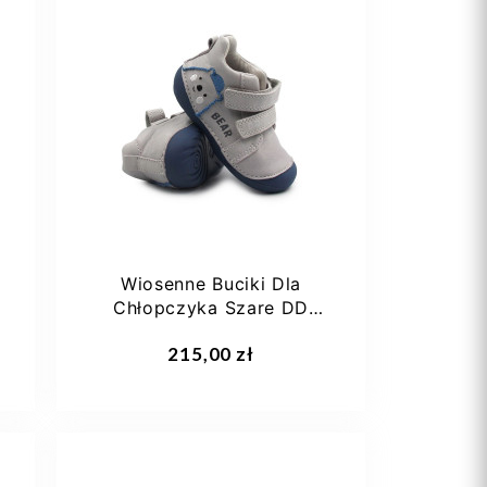
27
28
29
30
31
+2
Wiosenne Buciki Dla
Chłopczyka Szare DD
STEP S015-61472B Dove
Dodaj do koszyka
215,00 zł
Grey