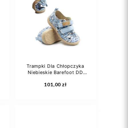
Trampki Dla Chłopczyka
Niebieskie Barefoot DD
STEP C086-61877A...
101,00 zł