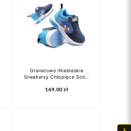
20
23
25
Granatowo-Niebieskie
Sneakersy Chłopięce Sonic
Świecące LED...
Dodaj do koszyka
169,00 zł