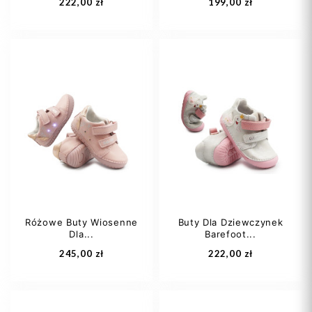
222,00 zł
199,00 zł
27
28
29
28
29
30
30
31
31
32
+3
Różowe Buty Wiosenne
Buty Dla Dziewczynek
Dla...
Barefoot...
Dodaj do koszyka
Dodaj do koszyka
245,00 zł
222,00 zł