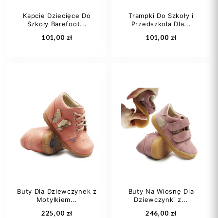
Kapcie Dziecięce Do
Trampki Do Szkoły i
Szkoły Barefoot...
Przedszkola Dla...
Dodaj do koszyka
Dodaj do koszyka
101,00 zł
101,00 zł
26
29
30
24
25
26
31
27
Buty Dla Dziewczynek z
Buty Na Wiosnę Dla
Motylkiem...
Dziewczynki z...
Dodaj do koszyka
Dodaj do koszyka
225,00 zł
246,00 zł