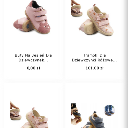
Buty Na Jesień Dla
Trampki Dla
Dziewczynek...
Dziewczynki Różowe...
0,00 zł
101,00 zł
21
22
23
21
22
23
24
25
24
25