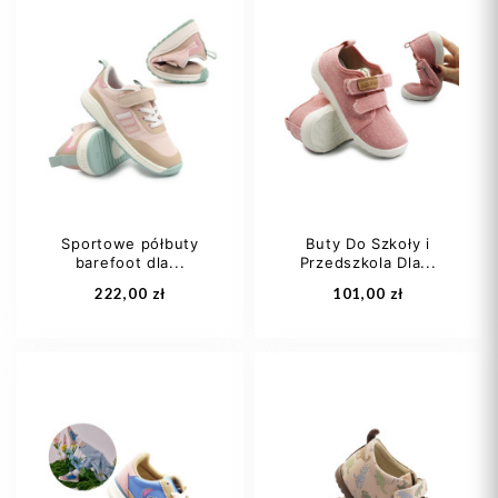
23
24
25
27
28
29
26
27
+5
33
34
+1
Sportowe półbuty
Buty Do Szkoły i
barefoot dla...
Przedszkola Dla...
Dodaj do koszyka
Dodaj do koszyka
222,00 zł
101,00 zł
27
28
29
26
28
29