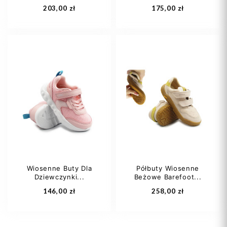
203,00 zł
175,00 zł
24
26
28
28
29
33
29
35
37
+2
Wiosenne Buty Dla
Półbuty Wiosenne
Dziewczynki...
Beżowe Barefoot...
Dodaj do koszyka
Dodaj do koszyka
146,00 zł
258,00 zł