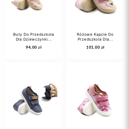
24
25
27
28
+5
Buty Do Przedszkola
Różowe Kapcie Do
Dla Dziewczynki...
Przedszkola Dla...
Dodaj do koszyka
Dodaj do koszyka
94,00 zł
101,00 zł
22
23
24
23
25
26
+1