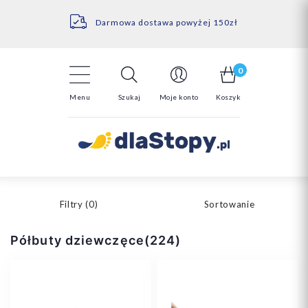
Kontakt
14 Dni na darmowy zwrot*
Darmowa dostawa powyżej 150zł
0
Menu
Szukaj
Moje konto
Koszyk
Filtry (
0
)
Sortowanie
Półbuty dziewczęce(224)