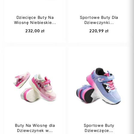
Dziecięce Buty Na
Sportowe Buty Dla
Wiosnę Niebieskie...
Dziewczynki...
Dodaj do koszyka
Dodaj do koszyka
232,00 zł
220,99 zł
28
29
30
24
25
26
31
32
+1
27
28
+5
Buty Na Wiosnę dla
Sportowe Buty
Dziewczynek w...
Dziewczęce...
Dodaj do koszyka
Dodaj do koszyka