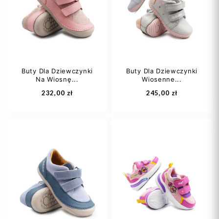
30
31
+4
23
24
Buty Dla Dziewczynki
Buty Dla Dziewczynki
Na Wiosnę...
Wiosenne...
Dodaj do koszyka
Dodaj do koszyka
232,00 zł
245,00 zł
28
29
30
29
30
31
32
+1