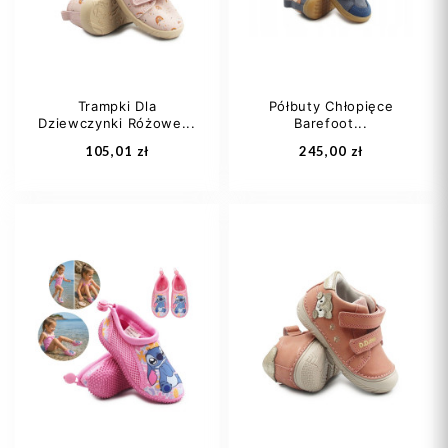
Trampki Dla
Półbuty Chłopięce
Dziewczynki Różowe...
Barefoot...
Dodaj do koszyka
Dodaj do koszyka
105,01 zł
245,00 zł
26
28
29
26
30
31