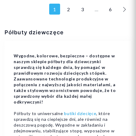
1
2
3
…
6
Nast
24
27
28
27
28
29
Półbuty dziewczęce
29
30
+4
30
31
+4
Wygodne, kolorowe, bezpieczne – dostępne w
naszym sklepie półbuty dla dziewczynki
sprawdzą się każdego dnia, by pomagać w
prawidłowym rozwoju dziecięcych stópek.
Zaawansowane technologie produkcyjne w
Dodaj do koszyka
Dodaj do koszyka
połączeniu z najwyższej jakości materiałami, a
także stylowym wzornictwem powoduje, że to
sprawdzony wybór dla każdej małej
odkrywczyni!
Półbuty to uniwersalne
butiki dziecięce
, które
sprawdzą się na cieplejsze dni, ale również na
deszczową pogodę. Wygodne w zakładaniu i
zdejmowaniu, stabilizujące stopę, wyposażone w