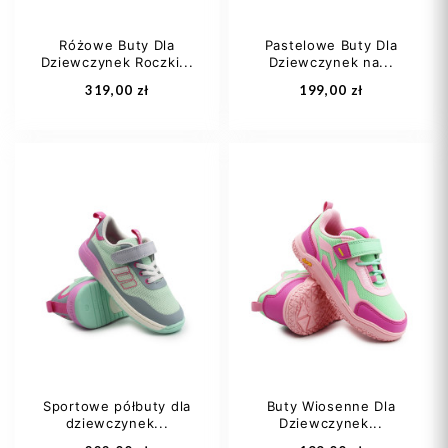
Różowe Buty Dla
Pastelowe Buty Dla
Dziewczynek Roczki...
Dziewczynek na...
Dodaj do koszyka
Dodaj do koszyka
319,00 zł
199,00 zł
20
21
22
27
28
29
23
24
+1
30
31
+4
Sportowe półbuty dla
Buty Wiosenne Dla
dziewczynek...
Dziewczynek...
Dodaj do koszyka
Dodaj do koszyka