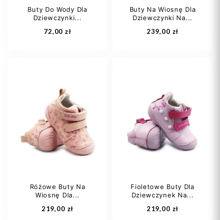
Buty Do Wody Dla
Buty Na Wiosnę Dla
Dziewczynki...
Dziewczynki Na...
Dodaj do koszyka
Dodaj do koszyka
72,00 zł
239,00 zł
27
28
29
22
23
25
30
31
Różowe Buty Na
Fioletowe Buty Dla
Wiosnę Dla...
Dziewczynek Na...
Dodaj do koszyka
Dodaj do koszyka
219,00 zł
219,00 zł