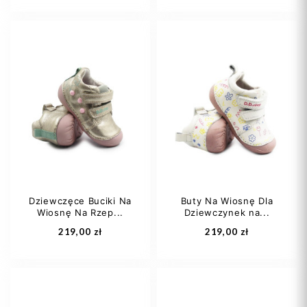
20
21
22
20
21
23
23
24
Dziewczęce Buciki Na
Buty Na Wiosnę Dla
Wiosnę Na Rzep...
Dziewczynek na...
Dodaj do koszyka
Dodaj do koszyka
219,00 zł
219,00 zł