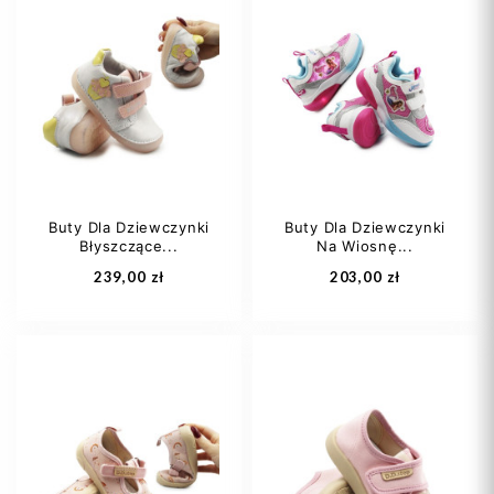
21
22
23
20
21
22
24
23
24
Buty Dla Dziewczynki
Buty Dla Dziewczynki
Błyszczące...
Na Wiosnę...
Dodaj do koszyka
Dodaj do koszyka
239,00 zł
203,00 zł
21
22
23
24
25
26