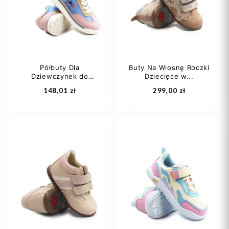
30
31
+2
30
Półbuty Dla
Buty Na Wiosnę Roczki
Dziewczynek do
Dziecięce w...
Dodaj do koszyka
Dodaj do koszyka
Szkoły...
148,01 zł
299,00 zł
30
31
32
20
21
22
33
34
+4
23
24