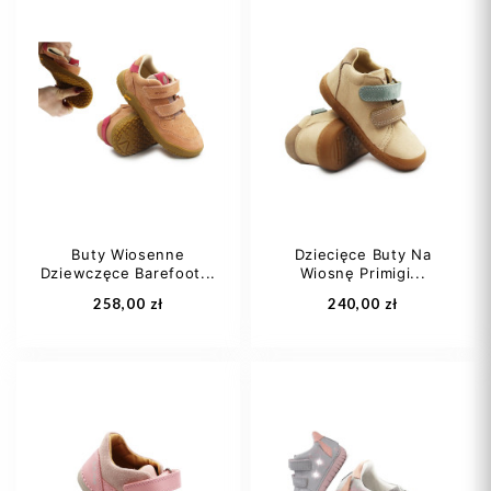
21
22
24
29
30
25
Buty Wiosenne
Dziecięce Buty Na
Dziewczęce Barefoot...
Wiosnę Primigi...
Dodaj do koszyka
Dodaj do koszyka
258,00 zł
240,00 zł
27
28
29
19
21
22