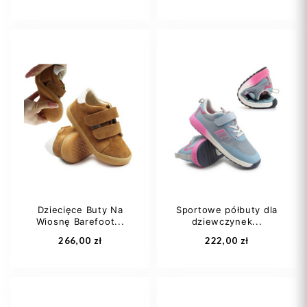
21
22
23
22
24
25
24
25
26
27
+4
Dziecięce Buty Na
Sportowe półbuty dla
Wiosnę Barefoot...
dziewczynek...
Dodaj do koszyka
Dodaj do koszyka
266,00 zł
222,00 zł