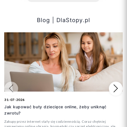
Blog | DlaStopy.pl
Dodaj do koszyka
Doda
Poprzedni
Na
31-07-2026
Jak kupować buty dziecięce online, żeby uniknąć
zwrotu?
Zakupy przez internet stały się codziennością. Coraz chętniej
zamawiamy online ubrania, kosmetyki czy sprzęt elektroniczny, ale