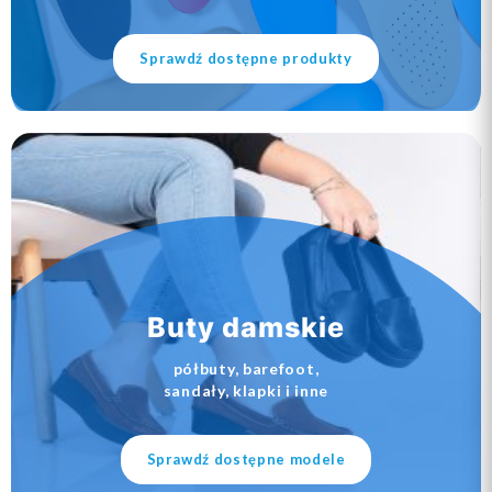
Sprawdź dostępne produkty
Buty damskie
półbuty, barefoot,
sandały, klapki i inne
Sprawdź dostępne modele