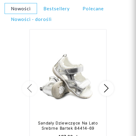
Nowości
Bestsellery
Polecane
Nowości - dorośli
Poprzedni
Następ
Sandały Dziewczęce Na Lato
Buty Do 
Srebrne Bartek 84414-69
Basenowe 
Ma