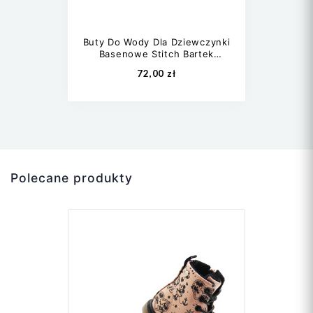
Buty Do Wody Dla Dziewczynki
Basenowe Stitch Bartek
85203-15
72,00 zł
Polecane produkty
27
28
29
30
31