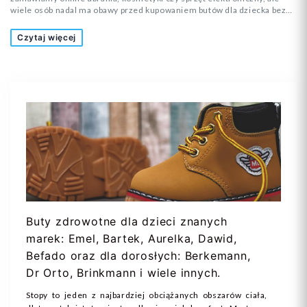
wiele osób nadal ma obawy przed kupowaniem butów dla dziecka bez
wcześniejszego przymierzenia. Czy rozmiar będzie odpowiedni? Czy
but nie okaże się za wąski? A może dziecko nie będzie chciało w nim
Czytaj więcej
chodzić? To pytania, które zadaje sobie wielu rodziców.
Buty zdrowotne dla dzieci znanych
marek: Emel, Bartek, Aurelka, Dawid,
Befado oraz dla dorosłych: Berkemann,
Dr Orto, Brinkmann i wiele innych.
Stopy to jeden z najbardziej obciążanych obszarów ciała,