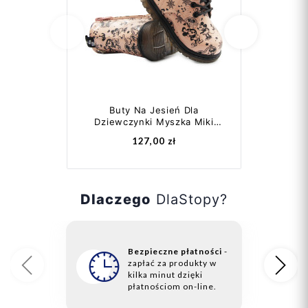
Dodaj do koszyka
Poprzedni
Następ
Buty Na Jesień Dla
Śniego
Dziewczynki Myszka Miki
ocieplane
Kozaczki Wojtyłko...
127,00 zł
Dlaczego
DlaStopy?
Bezpieczne płatności
-
zapłać za produkty w
23
2
Poprzedni
Na
kilka minut dzięki
21
23
płatnościom on-line.
2