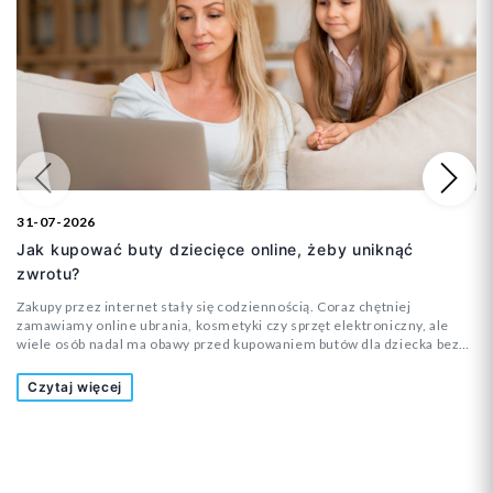
Poprzedni
Na
31-07-2026
Jak kupować buty dziecięce online, żeby uniknąć
zwrotu?
Zakupy przez internet stały się codziennością. Coraz chętniej
zamawiamy online ubrania, kosmetyki czy sprzęt elektroniczny, ale
wiele osób nadal ma obawy przed kupowaniem butów dla dziecka bez
wcześniejszego przymierzenia. Czy rozmiar będzie odpowiedni? Czy
but nie okaże się za wąski? A może dziecko nie będzie chciało w nim
Czytaj więcej
chodzić? To pytania, które zadaje sobie wielu rodziców.