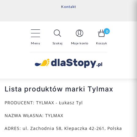
Kontakt
14 Dni na darmowy zwrot*
Darmowa dostawa powyżej 150zł
0
Menu
Szukaj
Moje konto
Koszyk
Lista produktów marki Tylmax
PRODUCENT:
TYLMAX - Łukasz Tyl
NAZWA WŁASNA:
TYLMAX
ADRES:
ul. Zachodnia 58,
Klepaczka
42-261, Polska