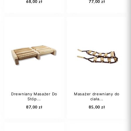
68,00 zł
77,00 zł
Drewniany Masażer Do
Masażer drewniany do
Stóp...
ciała...
Dodaj do koszyka
Dodaj do koszyka
87,00 zł
85,00 zł