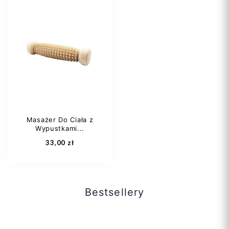
Masażer Do Ciała z
Wypustkami...
Dodaj do koszyka
Dodaj do koszyka
33,00 zł
Bestsellery