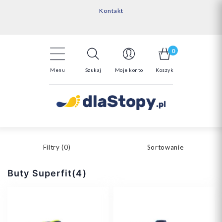
Kontakt
14 Dni na darmowy zwrot*
Darmowa dostawa powyżej 150zł
0
Menu
Szukaj
Moje konto
Koszyk
Filtry (
0
)
Sortowanie
Buty Superfit(4)