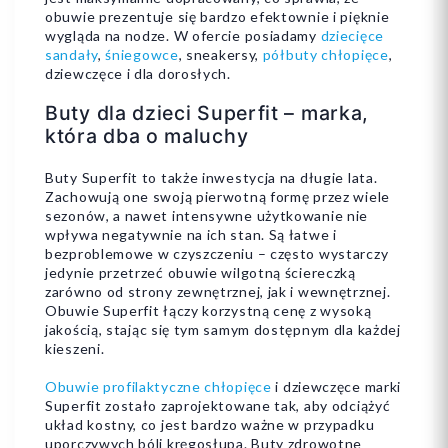
obuwie prezentuje się bardzo efektownie i pięknie
wygląda na nodze. W ofercie posiadamy
dziecięce
Dodaj do koszyka
Dodaj do koszyka
sandały
,
śniegowce
, sneakersy,
półbuty chłopięce
,
dziewczęce i dla dorosłych.
Buty dla dzieci Superfit – marka,
która dba o maluchy
Buty Superfit to także inwestycja na długie lata.
Zachowują one swoją pierwotną formę przez wiele
sezonów, a nawet intensywne użytkowanie nie
wpływa negatywnie na ich stan. Są łatwe i
bezproblemowe w czyszczeniu – często wystarczy
jedynie przetrzeć obuwie wilgotną ściereczką
zarówno od strony zewnętrznej, jak i wewnętrznej.
Obuwie Superfit łączy korzystną cenę z wysoką
jakością, stając się tym samym dostępnym dla każdej
kieszeni.
Obuwie profilaktyczne chłopięce
i dziewczęce marki
Superfit zostało zaprojektowane tak, aby odciążyć
układ kostny, co jest bardzo ważne w przypadku
uporczywych bóli kręgosłupa. Buty zdrowotne