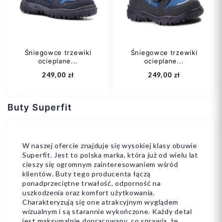
Śniegowce trzewiki
Śniegowce trzewiki
ocieplane...
ocieplane...
Dodaj do koszyka
Dodaj do koszyka
249,00 zł
249,00 zł
Buty Superfit
W naszej ofercie znajduje się wysokiej klasy obuwie
Superfit. Jest to polska marka, która już od wielu lat
cieszy się ogromnym zainteresowaniem wśród
19
20
19
20
klientów. Buty tego producenta łączą
ponadprzeciętne trwałość, odporność na
uszkodzenia oraz komfort użytkowania.
Charakteryzują się one atrakcyjnym wyglądem
wizualnym i są starannie wykończone. Każdy detal
jest maksymalnie dopracowany, co sprawia, że