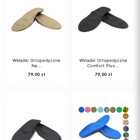
Wkładki Ortopedyczne
Wkładki Ortopedyczne
Na...
Comfort Plus...
79,00 zł
79,00 zł
35
36
37
35
36
37
38
39
+7
38
39
+7