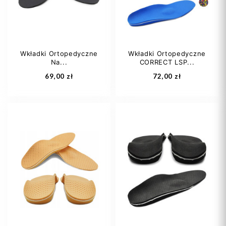
Wkładki Ortopedyczne
Wkładki Ortopedyczne
Na...
CORRECT LSP...
Dodaj do koszyka
Dodaj do koszyka
69,00 zł
72,00 zł
35
36
37
35
36
37
38
39
+7
38
39
+7