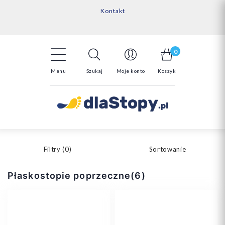
Kontakt
14 Dni na darmowy zwrot*
Darmowa dostawa powyżej 150zł
0
Menu
Szukaj
Moje konto
Koszyk
Filtry (
0
)
Sortowanie
Płaskostopie poprzeczne(6)