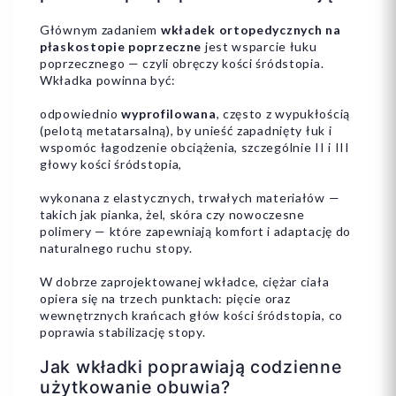
Głównym zadaniem
wkładek ortopedycznych na
płaskostopie poprzeczne
jest wsparcie łuku
poprzecznego — czyli obręczy kości śródstopia.
Wkładka powinna być:
odpowiednio
wyprofilowana
, często z wypukłością
(pelotą metatarsalną), by unieść zapadnięty łuk i
wspomóc łagodzenie obciążenia, szczególnie II i III
głowy kości śródstopia,
wykonana z elastycznych, trwałych materiałów —
takich jak pianka, żel, skóra czy nowoczesne
polimery — które zapewniają komfort i adaptację do
naturalnego ruchu stopy.
W dobrze zaprojektowanej wkładce, ciężar ciała
opiera się na trzech punktach: pięcie oraz
wewnętrznych krańcach głów kości śródstopia, co
poprawia stabilizację stopy.
Jak wkładki poprawiają codzienne
użytkowanie obuwia?