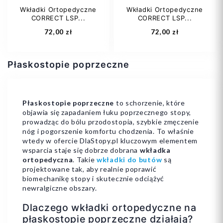
Wkładki Ortopedyczne
Wkładki Ortopedyczne
CORRECT LSP...
CORRECT LSP...
Dodaj do koszyka
Dodaj do koszyka
72,00 zł
72,00 zł
Płaskostopie poprzeczne
Płaskostopie poprzeczne
to schorzenie, które
objawia się zapadaniem łuku poprzecznego stopy,
35
36
39
35
40
41
prowadząc do bólu przodostopia, szybkie zmęczenie
nóg i pogorszenie komfortu chodzenia. To właśnie
42
43
45
47
wtedy w ofercie DlaStopy.pl kluczowym elementem
wsparcia staje się dobrze dobrana
wkładka
ortopedyczna
. Takie
wkładki do butów
są
projektowane tak, aby realnie poprawić
biomechanikę stopy i skutecznie odciążyć
newralgiczne obszary.
Dodaj do koszyka
Dodaj do koszyka
Dlaczego wkładki ortopedyczne na
płaskostopie poprzeczne działają?