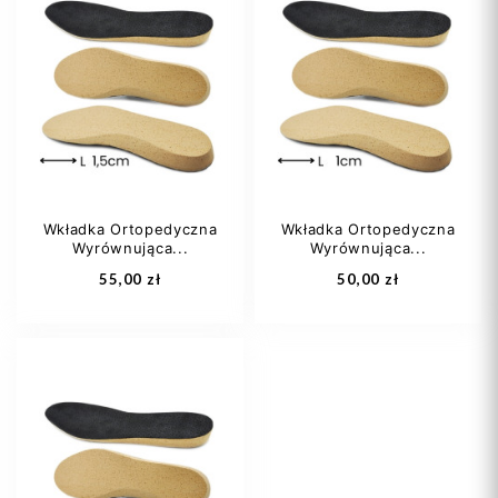
35
36
37
35
36
37
38
39
+7
38
39
+7
Wkładka Ortopedyczna
Wkładka Ortopedyczna
Wyrównująca...
Wyrównująca...
Dodaj do koszyka
Dodaj do koszyka
55,00 zł
50,00 zł
35
36
37
35
36
37