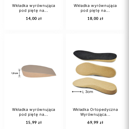
Wkładka wyrównująca
Wkładka wyrównująca
pod piętę na...
pod piętę na...
Dodaj do koszyka
Dodaj do koszyka
14,00 zł
18,00 zł
damski
męski
damski
męski
Wkładka wyrównująca
Wkładka Ortopedyczna
pod piętę na...
Wyrównująca...
Dodaj do koszyka
Dodaj do koszyka
15,99 zł
69,99 zł