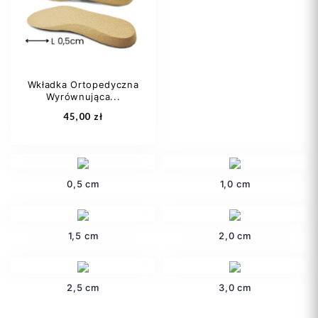
38
39
+7
38
39
+7
Wkładka Ortopedyczna
Wyrównująca...
Dodaj do koszyka
Dodaj do koszyka
45,00 zł
0,5 cm
1,0 cm
1,5 cm
2,0 cm
35
36
37
38
39
+7
2,5 cm
3,0 cm