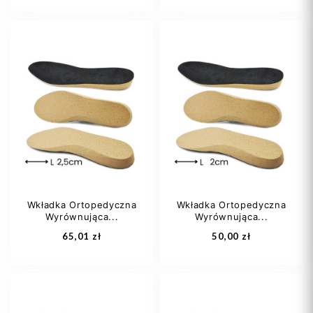
35
36
37
damski
męski
38
39
+7
Wkładka Ortopedyczna
Wkładka Ortopedyczna
Wyrównująca...
Wyrównująca...
Dodaj do koszyka
Dodaj do koszyka
65,01 zł
50,00 zł