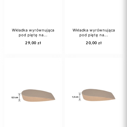
Wkładka wyrównująca
Wkładka wyrównująca
pod piętę na...
pod piętę na...
Dodaj do koszyka
Dodaj do koszyka
29,00 zł
20,00 zł
damski
męski
damski
męski