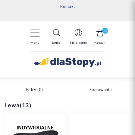
Kontakt
14 Dni na darmowy zwrot*
Darmowa dostawa powyżej 150zł
0
Menu
Szukaj
Moje konto
Koszyk
Filtry (
0
)
Sortowanie
Lewa(13)