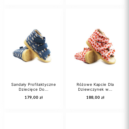
27
28
29
19
20
21
30
31
+1
22
23
+12
Sandały Profilaktyczne
Różowe Kapcie Dla
Dziecięce Do...
Dziewczynek w...
Dodaj do koszyka
Dodaj do koszyka
179,00 zł
188,00 zł