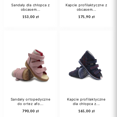
Sandały dla chłopca z
Kapcie profilaktyczne z
obcasem...
obcasem...
Dodaj do koszyka
Dodaj do koszyka
153,00 zł
175,90 zł
22
24
27
19
21
22
28
29
+3
23
24
+11
Sandały ortopedyczne
Kapcie profilaktyczne
do ortez afo...
dla chłopca z...
Dodaj do koszyka
Dodaj do koszyka
790,00 zł
165,00 zł