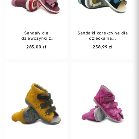
Sandały dla
Sandałki korekcyjne dla
dziewczynki z
dziecka na...
Dodaj do koszyka
Dodaj do koszyka
wysokim...
285,00 zł
258,99 zł
27
28
29
22
23
25
30
27