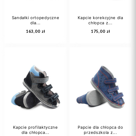
Sandałki ortopedyczne
Kapcie korekcyjne dla
dla...
chłopca z...
Dodaj do koszyka
Dodaj do koszyka
163,00 zł
175,00 zł
21
27
28
21
22
23
31
24
25
+3
Kapcie profilaktyczne
Papcie dla chłopca do
dla chłopca...
przedszkola z...
Dodaj do koszyka
Dodaj do koszyka