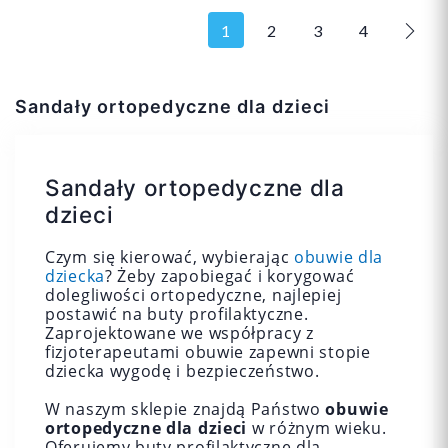
1
2
3
4
Nast
20
21
22
30
31
33
Sandały ortopedyczne dla dzieci
23
24
+8
35
36
+1
Sandały ortopedyczne dla
dzieci
Czym się kierować, wybierając
obuwie dla
Dodaj do koszyka
Dodaj do koszyka
dziecka
? Żeby zapobiegać i korygować
dolegliwości ortopedyczne, najlepiej
postawić na buty profilaktyczne.
Zaprojektowane we współpracy z
fizjoterapeutami obuwie zapewni stopie
dziecka wygodę i bezpieczeństwo.
W naszym sklepie znajdą Państwo
obuwie
ortopedyczne dla dzieci
w różnym wieku.
Oferujemy buty profilaktyczne dla