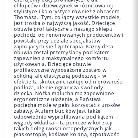
chłopców i dziewczynek w różnicowanej
stylistyce i kolorystyce również z obcasem
Thomasa. Tym, co łączy wszystkie modele,
jest troska o najwyższą jakość. Dziecięce
obuwie profilaktyczne z naszego sklepu
pochodzi od renomowanych producentów i
powstało przy udziale specjalistów
zajmujących się fizjoterapią. Każdy detal
obuwia został przemyślany pod kątem
zapewnienia maksymalnego komfortu
użytkowania. Dziecięce obuwie
profilaktyczne wyposażone zostało w
solidną, ale elastyczną podeszwę – w
efekcie ta skutecznie izoluje od nierówności
podłoża, ale nie ogranicza swobody
dziecka. Nóżka malucha ma zapewnione
ergonomiczne ułożenie, a Państwa
pociecha może w pełni korzystać z uroków
zabawy. Atutem bucików jest także
odpowiednio wyprofilowana pod kątem
wygody wkładka – ta pomoże w korekcji
takich dolegliwości ortopedycznych jak
płaskostopie, koślawe kolana, szpotawość