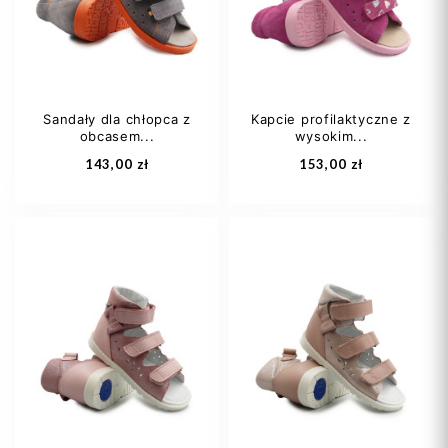
29
30
28
29
+1
Sandały dla chłopca z
Kapcie profilaktyczne z
obcasem...
wysokim...
Dodaj do koszyka
Dodaj do koszyka
143,00 zł
153,00 zł
22
24
27
32
28
29
+2