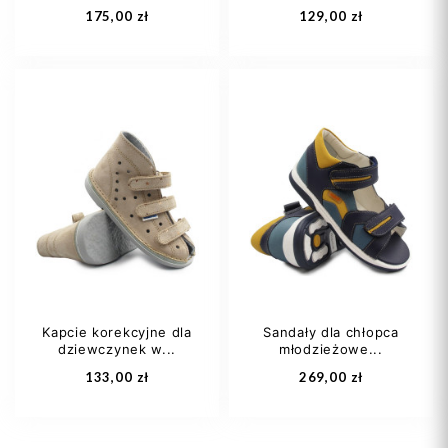
175,00 zł
129,00 zł
21
22
23
20
21
22
24
26
+2
23
24
+8
Kapcie korekcyjne dla
Sandały dla chłopca
dziewczynek w...
młodzieżowe...
Dodaj do koszyka
Dodaj do koszyka
133,00 zł
269,00 zł