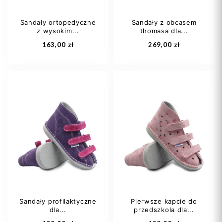
Sandały ortopedyczne
Sandały z obcasem
z wysokim...
thomasa dla...
Dodaj do koszyka
Dodaj do koszyka
163,00 zł
269,00 zł
22
24
27
26
27
28
28
29
+3
29
Sandały profilaktyczne
Pierwsze kapcie do
dla...
przedszkola dla...
Dodaj do koszyka
Dodaj do koszyka