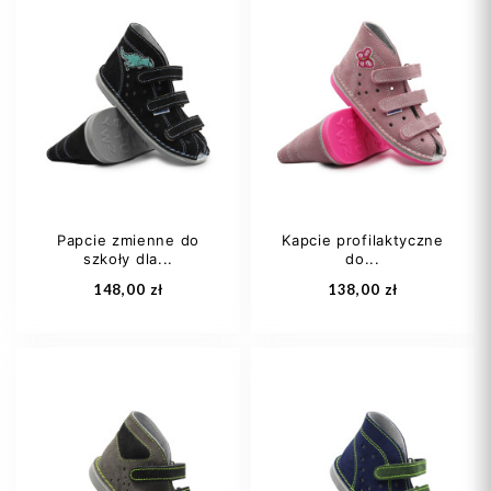
22
24
27
25
27
28
29
+3
Papcie zmienne do
Kapcie profilaktyczne
szkoły dla...
do...
Dodaj do koszyka
Dodaj do koszyka
148,00 zł
138,00 zł
25
26
27
25
26
27