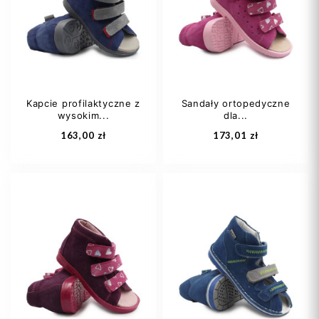
20
25
26
27
+5
Kapcie profilaktyczne z
Sandały ortopedyczne
wysokim...
dla...
Dodaj do koszyka
Dodaj do koszyka
163,00 zł
173,01 zł
22
24
27
27
28
29
28
29
+4
32