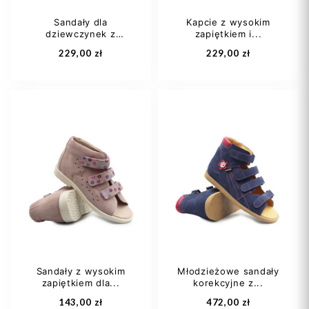
Sandały dla
Kapcie z wysokim
dziewczynek z
zapiętkiem i...
Dodaj do koszyka
Dodaj do koszyka
obcasem...
229,00 zł
229,00 zł
27
29
31
28
32
Sandały z wysokim
Młodzieżowe sandały
zapiętkiem dla...
korekcyjne z...
Dodaj do koszyka
Dodaj do koszyka
143,00 zł
472,00 zł