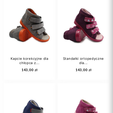
27
28
29
20
21
22
31
32
23
24
+12
Kapcie korekcyjne dla
Standałki ortopedyczne
chłopca z...
dla...
Dodaj do koszyka
Dodaj do koszyka
143,00 zł
143,00 zł
21
24
25