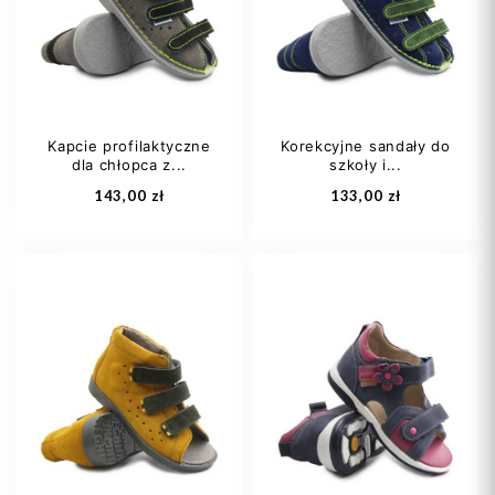
28
29
+3
28
29
+3
Kapcie profilaktyczne
Korekcyjne sandały do
dla chłopca z...
szkoły i...
Dodaj do koszyka
Dodaj do koszyka
143,00 zł
133,00 zł
20
21
22
20
21
22
23
24
+9
23
24
+9