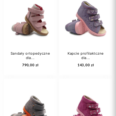
21
22
23
33
24
25
+5
Sandały ortopedyczne
Kapcie profilaktczne
dla...
dla...
Dodaj do koszyka
Dodaj do koszyka
790,00 zł
143,00 zł
24
25
26
24
25
27