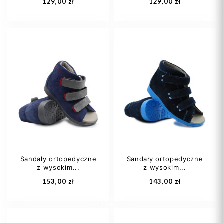
129,00 zł
129,00 zł
20
21
23
20
21
23
24
25
+4
24
25
+8
Sandały ortopedyczne
Sandały ortopedyczne
z wysokim...
z wysokim...
Dodaj do koszyka
Dodaj do koszyka
153,00 zł
143,00 zł