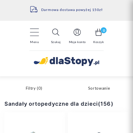
Kontakt
14 Dni na darmowy zwrot*
Darmowa dostawa powyżej 150zł
0
Menu
Szukaj
Moje konto
Koszyk
Filtry (
0
)
Sortowanie
Sandały ortopedyczne dla dzieci(156)