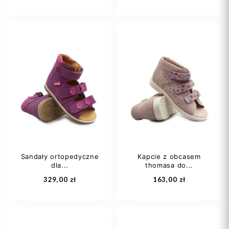
22
24
27
36
28
29
+2
Sandały ortopedyczne
Kapcie z obcasem
dla...
thomasa do...
Dodaj do koszyka
Dodaj do koszyka
329,00 zł
163,00 zł