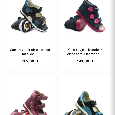
Sandały dla chłopca na
Korekcyjne kapcie z
lato do...
obcasem Thomasa...
289,00 zł
143,00 zł
25
26
27
25
26
27
28
29
+2
31
32