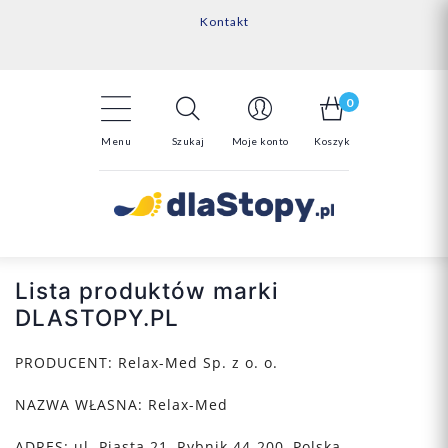
Kontakt
14 Dni na darmowy zwrot*
Darmowa dostawa powyżej 150zł
0
Menu
Szukaj
Moje konto
Koszyk
Lista produktów marki
DLASTOPY.PL
PRODUCENT:
Relax-Med Sp. z o. o.
NAZWA WŁASNA:
Relax-Med
ADRES:
ul. Piasta 21,
Rybnik
44-200,
Polska