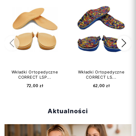
36
37
38
40
41
+1
Poprzedni
Na
Dodaj do koszyka
Wkładki Ortopedyczne
Wkładki Ortopedyczne
CORRECT LSP...
CORRECT LS...
72,00 zł
62,00 zł
Aktualności