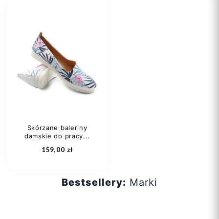
36
37
38
36
37
39
39
40
+2
40
41
Skórzane baleriny
damskie do pracy...
Dodaj do koszyka
Dodaj do koszyka
159,00 zł
Bestsellery:
Marki