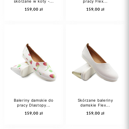
skórzane w koty -...
pracy Flex...
159,00 zł
159,00 zł
36
37
38
36
37
38
39
40
+2
39
40
Baleriny damskie do
Skórzane baleriny
pracy Dlastopy...
damskie Flex...
Dodaj do koszyka
Dodaj do koszyka
159,00 zł
159,00 zł