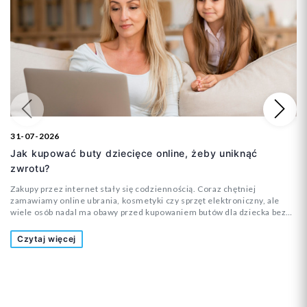
Poprzedni
Na
31-07-2026
Jak kupować buty dziecięce online, żeby uniknąć
zwrotu?
Zakupy przez internet stały się codziennością. Coraz chętniej
zamawiamy online ubrania, kosmetyki czy sprzęt elektroniczny, ale
wiele osób nadal ma obawy przed kupowaniem butów dla dziecka bez
wcześniejszego przymierzenia. Czy rozmiar będzie odpowiedni? Czy
but nie okaże się za wąski? A może dziecko nie będzie chciało w nim
Czytaj więcej
chodzić? To pytania, które zadaje sobie wielu rodziców.