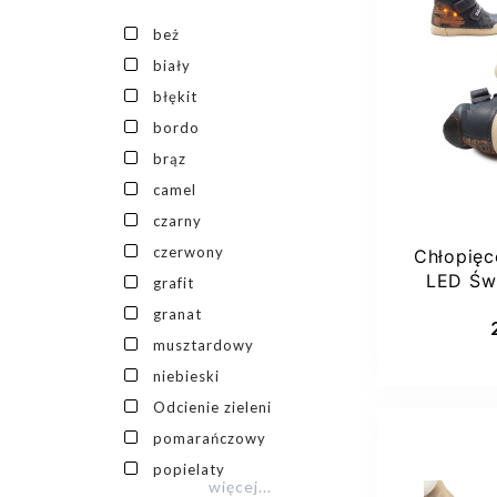
beż
biały
21
błękit
bordo
brąz
camel
czarny
czerwony
Chłopięc
LED Św
grafit
Ro
Dod
granat
musztardowy
niebieski
Odcienie zieleni
pomarańczowy
popielaty
więcej...