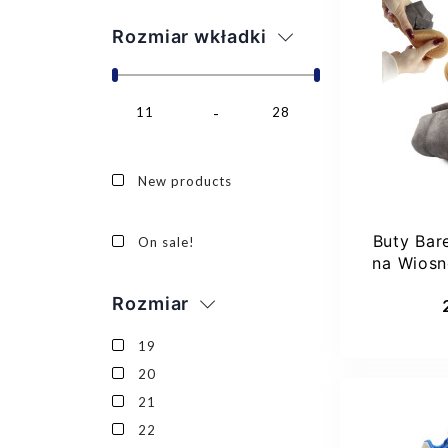
Rozmiar wkładki
11
28
New products
Buty Bar
On sale!
na Wios
Dod
Rozmiar
19
20
21
22