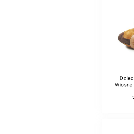
Dziec
Wiosnę
L
Dod