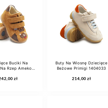
21
22
23
24
24
28
25
ięce Buciki Na
Buty Na Wiosnę Dziecięce
 Na Rzep Ameko
Beżowe Primigi 1404033
ion Carmel
aj do koszyka
Dodaj do koszyka
242,00 zł
214,00 zł