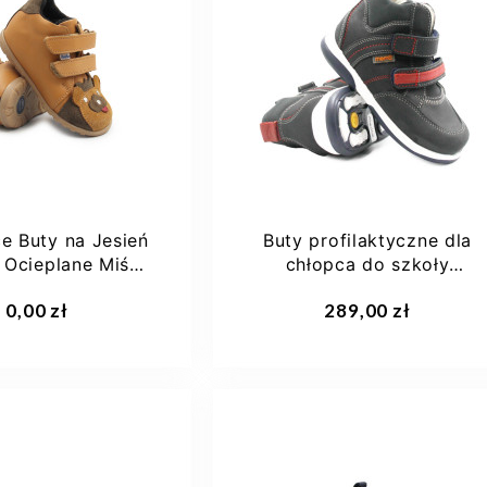
e Buty na Jesień
Buty profilaktyczne dla
 Ocieplane Miś
chłopca do szkoły
Ameko...
przedszkola na jesień...
0,00 zł
289,00 zł