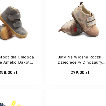
27
28
29
30
25
29
31
+2
efoot dla Chłopca
Buty Na Wiosnę Roczki
nę Ameko Dakota-
Dziecięce w Dinozaury
Stone
Emel ES 2091E-1
aj do koszyka
Dodaj do koszyka
288,00 zł
299,00 zł