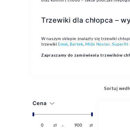
Trzewiki dla chłopca – w
W naszym sklepie znalazły się trzewiki chł
trzewiki
Emel
,
Bartek
,
Mido Noster,
Superfit
Zapraszamy do zamówienia trzewików chło
Sortuj wedł
Cena
0
zł
900
zł