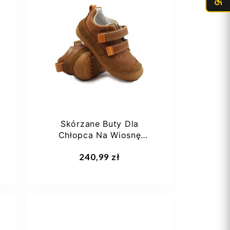
27
29
30
31
Skórzane Buty Dla
Chłopca Na Wiosnę
Barefoot DD STEP SO63-
Dodaj do koszyka
240,99 zł
51483ALV