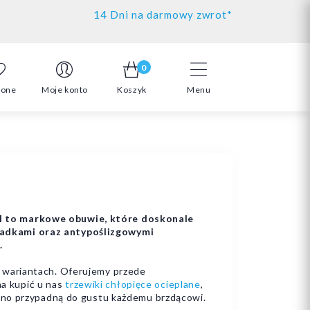
14 Dni na darmowy zwrot*
0
ione
Moje konto
Koszyk
Menu
pl to markowe obuwie, które doskonale
ładkami oraz antypoślizgowymi
.
 wariantach. Oferujemy przede
na kupić u nas
trzewiki chłopięce ocieplane
,
ewno przypadną do gustu każdemu brzdącowi.