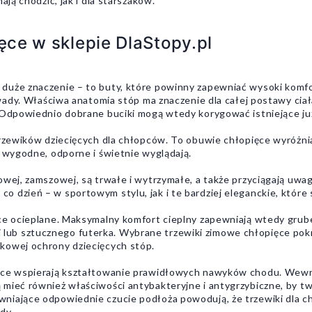
ają chodzić, jak i dla starszaków.
ęce w sklepie DlaStopy.pl
duże znaczenie – to buty, które powinny zapewniać wysoki komfor
 wady. Właściwa anatomia stóp ma znaczenie dla całej postawy ciał
 Odpowiednio dobrane buciki mogą wtedy korygować istniejące już 
trzewików dziecięcych dla chłopców. To obuwie chłopięce wyróżnia
o wygodne, odporne i świetnie wyglądają.
cowej, zamszowej, są trwałe i wytrzymałe, a także przyciągają 
 dzień – w sportowym stylu, jak i te bardziej eleganckie, które 
ęce ocieplane. Maksymalny komfort cieplny zapewniają wtedy gru
ub sztucznego futerka. Wybrane trzewiki zimowe chłopięce pok
kowej ochrony dziecięcych stóp.
palce wspierają kształtowanie prawidłowych nawyków chodu. We
mieć również właściwości antybakteryjne i antygrzybiczne, by two
niające odpowiednie czucie podłoża powodują, że trzewiki dla c
dy.