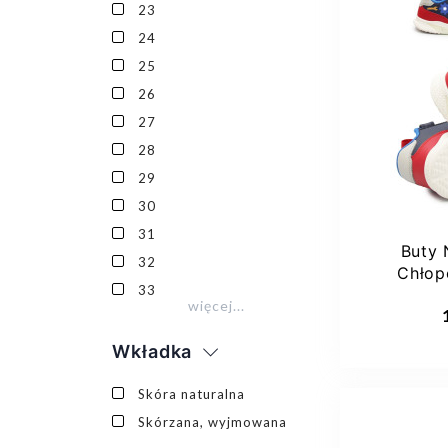
23
24
25
23
26
27
28
29
30
31
Buty 
32
Chłop
33
Dod
więcej...
Wkładka
Skóra naturalna
Skórzana, wyjmowana