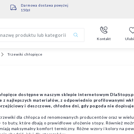
Darmowa dostawa powyżej
150zł
nazwę produktu lub kategorii
Kontakt
Ulub
Trzewiki chłopięce
hłopięce dostępne w naszym sklepie internetowym DlaStopy.
e z najlepszych materiałów, z odpowiednio profilowanymi wk
rzejściowy i deszczowe, chłodne dni, gdy pogoda nie dopisuje
trzewiki dla chłopca od renomowanych producentów oraz w wielu
 to buty, które dbają o prawidłowe ułożenie stopy. Również moż
niają maksymalny komfort termiczny. Różne wzory i kolory na p