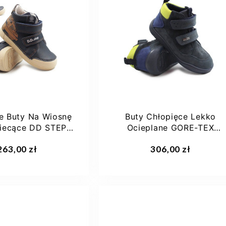
22
23
24
24
25
27
29
25
e Buty Na Wiosnę
Buty Chłopięce Lekko
iecące DD STEP
Ocieplane GORE-TEX
yal Blue...
Barefoot Primigi 8915122
aj do koszyka
Dodaj do koszyka
263,00 zł
306,00 zł