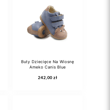
33
34
35
Buty Dziecięce Na Wiosnę
Ameko Canis Blue
Dodaj do koszyka
242,00 zł