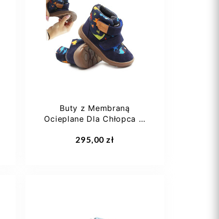
Buty z Membraną
Ocieplane Dla Chłopca w
Dinozaury Barefoot
295,00 zł
Ameko...