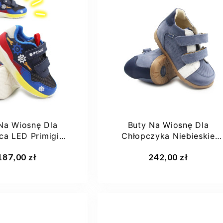
24
25
26
20
21
22
23
27
+4
24
Na Wiosnę Dla
Buty Na Wiosnę Dla
ca LED Primigi
Chłopczyka Niebieskie
1454011
Ameko Flex-Ming
aj do koszyka
Dodaj do koszyka
187,00 zł
242,00 zł