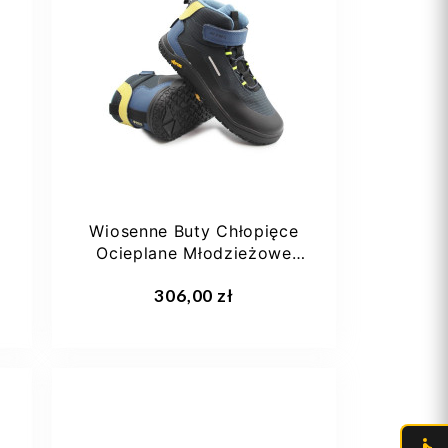
22
23
24
25
26
+4
Wiosenne Buty Chłopięce
Ocieplane Młodzieżowe
Primigi 8916333
Dodaj do koszyka
306,00 zł