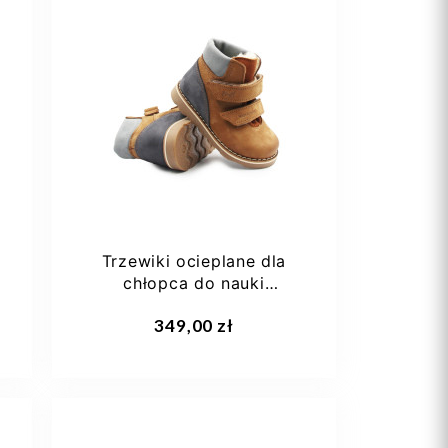
21
24
25
Trzewiki ocieplane dla
chłopca do nauki
chodzenia na zimę Emel...
Dodaj do koszyka
349,00 zł