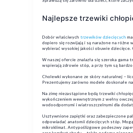
Sprawdzą się zarówno dla dzieci, które zaczyn
Najlepsze trzewiki chłopi
Dobór właściwych
trzewików dziecięcych
ma 
dopiero się rozwijają i są narażone na różne
wybierać wysokiej jakości obuwie dziecięce.
W naszej ofercie znalazła się szeroka gama 
wspierają zdrowie stóp, a przy tym są bardz
Cholewki wykonane ze skóry naturalnej – li
Prezentujemy zarówno modele doskonałe na co
Na zimę niezastąpione będą trzewiki chłopi
wykończeniem wewnętrznym z wełny owczej l
wodoodpornymi i wiatroszczelnymi dla dodat
Usztywnione zapiętki oraz zabezpieczone 
odpowiadać anatomii dziecięcych stóp. Mogą 
mikroklimat. Antypoślizgowe podeszwy zapew
oraz komfort chodu – także podczas niepogo