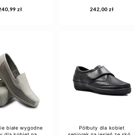
tabel 942333-9
Comfortabel 942505-1
aj do koszyka
Dodaj do koszyka
240,99 zł
242,00 zł
36
37
36
ie białe wygodne
Półbuty dla kobiet
y dla kobiet na
seniorek na jesień ze skór