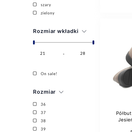
szary
zielony
Rozmiar wkładki
21
28
37
On sale!
Rozmiar
36
37
Półbut
Jesie
38
9
Dod
39