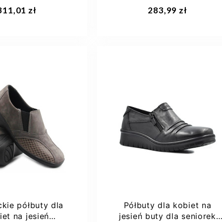
40099-01
naturalnej Comfortabel...
aj do koszyka
Dodaj do koszyka
311,01 zł
283,99 zł
43
37
kie półbuty dla
Półbuty dla kobiet na
iet na jesień
jesień buty dla seniorek