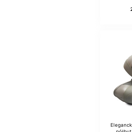
Comfor
Dod
Eleganck
półbut