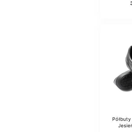
Półbuty
Jesie