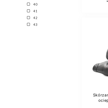
40
41
42
43
37
Skórza
ocie
Comforta
Dod