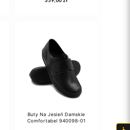
359,00 zł
38
42
Buty Na Jesień Damskie
Comfortabel 940098-01
Dodaj do koszyka