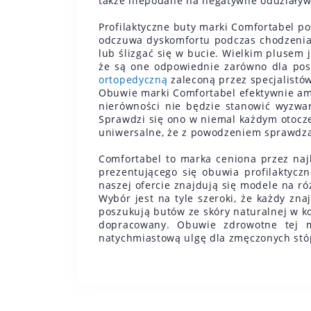
także niepodane na negatywne oddziały
Profilaktyczne buty marki Comfortabel po
odczuwa dyskomfortu podczas chodzenia.
lub ślizgać się w bucie. Wielkim plusem 
że są one odpowiednie zarówno dla posi
ortopedyczną
zaleconą przez specjalistó
Obuwie marki Comfortabel efektywnie am
nierówności nie będzie stanowić wyzwan
Sprawdzi się ono w niemal każdym otocze
uniwersalne, że z powodzeniem sprawdzą
Comfortabel to marka ceniona przez naj
prezentującego się obuwia profilaktycz
naszej ofercie znajdują się modele na ró
Wybór jest na tyle szeroki, że każdy zna
poszukują butów ze skóry naturalnej w k
dopracowany. Obuwie zdrowotne tej ma
natychmiastową ulgę dla zmęczonych stóp, 