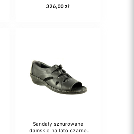
seniorek...
Dodaj do koszyka
326,00 zł
36
Sandały sznurowane
damskie na lato czarne