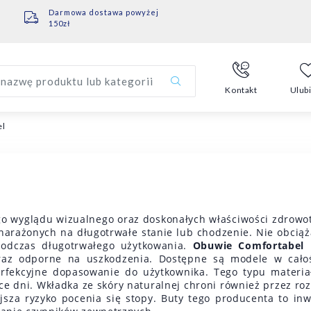
Darmowa dostawa powyżej
150zł
nazwę produktu lub kategorii
Kontakt
Ulub
el
o wyglądu wizualnego oraz doskonałych właściwości zdrowot
narażonych na długotrwałe stanie lub chodzenie. Nie obciąża
odczas długotrwałego użytkowania.
Obuwie Comfortabel
p
oraz odporne na uszkodzenia. Dostępne są modele w całoś
rfekcyjne dopasowanie do użytkownika. Tego typu materia
ące dni. Wkładka ze skóry naturalnej chroni również przez roz
sza ryzyko pocenia się stopy. Buty tego producenta to inwe