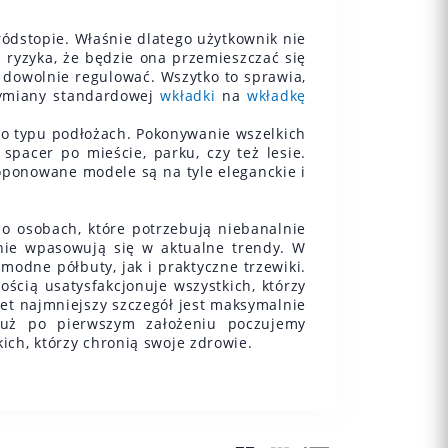
ródstopie. Właśnie dlatego użytkownik nie
ryzyka, że będzie ona przemieszczać się
a dowolnie regulować. Wszytko to sprawia,
 wymiany standardowej
wkładki
na
wkładkę
o typu podłożach. Pokonywanie wszelkich
pacer po mieście, parku, czy też lesie.
oponowane modele są na tyle eleganckie i
o osobach, które potrzebują niebanalnie
tnie wpasowują się w aktualne trendy. W
modne półbuty, jak i praktyczne trzewiki.
ością usatysfakcjonuje wszystkich, którzy
et najmniejszy szczegół jest maksymalnie
 Już po pierwszym założeniu poczujemy
ich, którzy chronią swoje zdrowie.