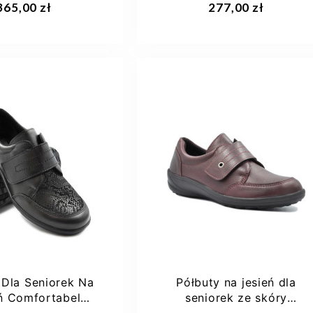
365,00 zł
277,00 zł
36
40
37
 Dla Seniorek Na
Półbuty na jesień dla
ń Comfortabel
seniorek ze skóry