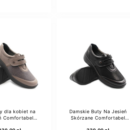
38
39
39
41
y dla kobiet na
Damskie Buty Na Jesień
ń Comfortabel
Skórzane Comfortabel
40391-08
940391-01
aj do koszyka
Dodaj do koszyka