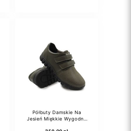
37
38
39
Półbuty Damskie Na
Jesień Miękkie Wygodne
Na Rzepy Comfortabel...
Dodaj do koszyka