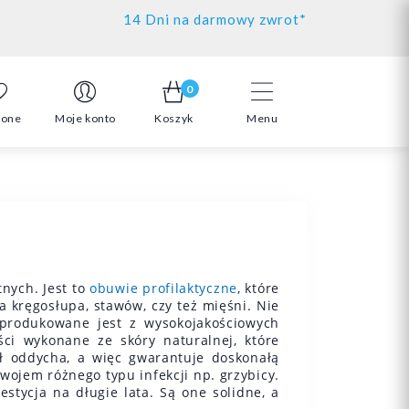
14 Dni na darmowy zwrot*
0
ione
Moje konto
Koszyk
Menu
nych. Jest to
obuwie profilaktyczne
, które
 kręgosłupa, stawów, czy też mięśni. Nie
rodukowane jest z wysokojakościowych
ci wykonane ze skóry naturalnej, które
ł oddycha, a więc gwarantuje doskonałą
wojem różnego typu infekcji np. grzybicy.
stycja na długie lata. Są one solidne, a