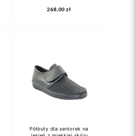
Comfortabel 710941-1
Dodaj do koszyka
268,00 zł
38
Półbuty dla seniorek na
y
Jesień z miękkiej skóry