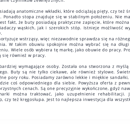
wanie czynników zewnętrznych.
siadają anatomiczne wkładki, które odciążają pięty, czy też ś
 Ponadto stopa znajduje się w stabilnym położeniu. Nie ma 
jest fakt, że buty posiadają praktyczne zapięcie, które możn
adaczy wąskich, jak i szerokich stóp. Istnieje możliwość
w.
ortyzuje wstrząsy, więc niezawodnie sprawdza się na różneg
ia. W takim obuwiu spokojnie można wybrać się na długi s
niu. Wiele osób wybiera tę markę, jako obuwie do pracy. Pr
 się również w pracy.
bardziej wymagające osoby. Została ona stworzona z myślą 
nego. Buty są nie tylko ciekawe, ale również stylowe. Świe
żne pory roku. Posiadamy zarówno lekkie i miękkie sandałki, 
jdzie coś odpowiedniego dla siebie. Powyższa oferta z pewn
orzystnych cenach. Są one precyzyjnie wykończone, gdyż naw
rki można traktować, jako uzupełnienie rehabilitacji.
czy też kręgosłupa. Jest to najlepsza inwestycja dla wszystk