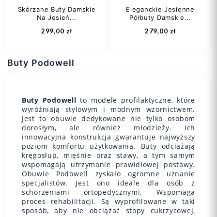
Skórzane Buty Damskie
Eleganckie Jesienne
Na Jesień...
Półbuty Damskie...
Dodaj do koszyka
Dodaj do koszyka
299,00 zł
279,00 zł
Buty Podowell
Buty Podowell
to modele profilaktyczne, które
wyróżniają stylowym i modnym wzornictwem.
Jest to obuwie dedykowane nie tylko osobom
37
40
41
37
38
dorosłym, ale również młodzieży. Ich
innowacyjna konstrukcja gwarantuje najwyższy
poziom komfortu użytkowania. Buty odciążają
kręgosłup, mięśnie oraz stawy, a tym samym
wspomagają utrzymanie prawidłowej postawy.
Obuwie Podowell zyskało ogromne uznanie
specjalistów. Jest ono ideale dla osób z
schorzeniami ortopedycznymi. Wspomaga
Dodaj do koszyka
Dodaj do koszyka
proces rehabilitacji. Są wyprofilowane w taki
sposób, aby nie obciążać stopy cukrzycowej,