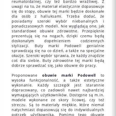
reumatoidalnej, czy też bardzo wrażliwej. Z
uwagi na to, że materiał elastycznie dopasowuje
się do stopy, obuwie tej marki będzie doskonałe
dla osób z halluksami. Trzeba dodać, że
posiadamy szeroki wybór niebanalnych i
ponadczasowych modeli. Nie wyglądają one, jak
standardowe obuwie zdrowotne. Przepięknie
prezentują się na nogach, dzięki czemu będą
doskonałym dopełnieniem codziennych
stylizacji. Buty marki Podowell genialnie
sprawdzają się na co dzień, a także na specjalne
okazje. Szeroki wybór sprawia, że każdy znajdzie
coś dla siebie. Buty zdrowotne tej marki będą
dobrze sprawdzać się, jako obuwie do pracy.
Proponowane
obuwie marki Podowell
to
wysoka funkcjonalność, a także estetyczne
wykonanie. Każdy szczegół jest starannie
dopracowany, co zadowoli nawet najbardziej
wymagających użytkowników. Dostępne są m.in.
modele wykonane ze skory licowej, czy też
streczu. Są to materiały miękkie, które niemal
natychmiast dopasowują się do indywidualnych
potrzeb użytkownika. Pomimo tego obuwie