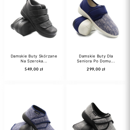
Damskie Buty Skórzane
Damskie Buty Dla
Na Szeroka...
Seniora Po Domu...
549,00 zł
299,00 zł
37
38
40
37
39
40
41
43
42