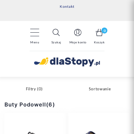
Kontakt
14 Dni na darmowy zwrot*
Darmowa dostawa powyżej 150zł
0
Menu
Szukaj
Moje konto
Koszyk
Filtry (
0
)
Sortowanie
Buty Podowell(6)