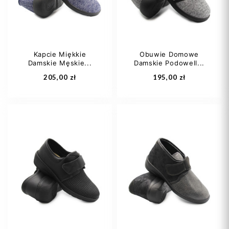
Kapcie Miękkie
Obuwie Domowe
Damskie Męskie...
Damskie Podowell...
Dodaj do koszyka
Dodaj do koszyka
205,00 zł
195,00 zł
37
38
40
37
40
41
42
+1