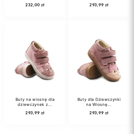
232,00 zł
293,99 zł
20
22
23
28
29
30
24
25
31
32
+1
Buty na wiosnę dla
Buty dla Dziewczynki
dziewczynek z...
na Wiosnę...
Dodaj do koszyka
Dodaj do koszyka
293,99 zł
293,99 zł