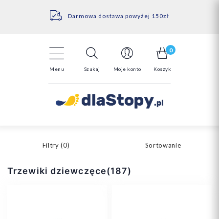
Kontakt
14 Dni na darmowy zwrot*
Darmowa dostawa powyżej 150zł
0
Menu
Szukaj
Moje konto
Koszyk
Filtry (
0
)
Sortowanie
Trzewiki dziewczęce(187)