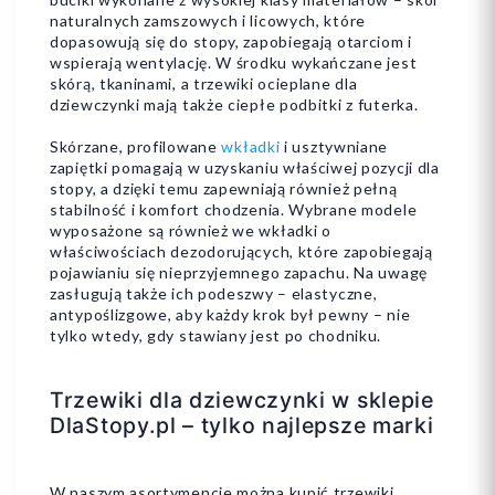
naturalnych zamszowych i licowych, które
dopasowują się do stopy, zapobiegają otarciom i
wspierają wentylację. W środku wykańczane jest
skórą, tkaninami, a trzewiki ocieplane dla
dziewczynki mają także ciepłe podbitki z futerka.
Skórzane, profilowane
wkładki
i usztywniane
zapiętki pomagają w uzyskaniu właściwej pozycji dla
stopy, a dzięki temu zapewniają również pełną
stabilność i komfort chodzenia. Wybrane modele
wyposażone są również we wkładki o
właściwościach dezodorujących, które zapobiegają
pojawianiu się nieprzyjemnego zapachu. Na uwagę
zasługują także ich podeszwy – elastyczne,
antypoślizgowe, aby każdy krok był pewny – nie
tylko wtedy, gdy stawiany jest po chodniku.
Trzewiki dla dziewczynki w sklepie
DlaStopy.pl – tylko najlepsze marki
W naszym asortymencie można kupić trzewiki