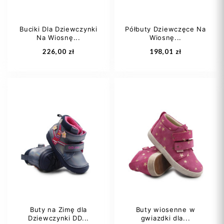
Buciki Dla Dziewczynki
Półbuty Dziewczęce Na
Na Wiosnę...
Wiosnę...
Dodaj do koszyka
Dodaj do koszyka
226,00 zł
198,01 zł
20
29
30
31
Buty na Zimę dla
Buty wiosenne w
Dziewczynki DD...
gwiazdki dla...
Dodaj do koszyka
Dodaj do koszyka