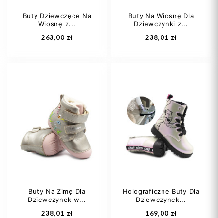
Buty Dziewczęce Na
Buty Na Wiosnę Dla
Wiosnę z...
Dziewczynki z...
Dodaj do koszyka
Dodaj do koszyka
263,00 zł
238,01 zł
25
26
27
25
27
28
28
29
+2
29
30
Buty Na Zimę Dla
Holograficzne Buty Dla
Dziewczynek w...
Dziewczynek...
Dodaj do koszyka
Dodaj do koszyka
238,01 zł
169,00 zł