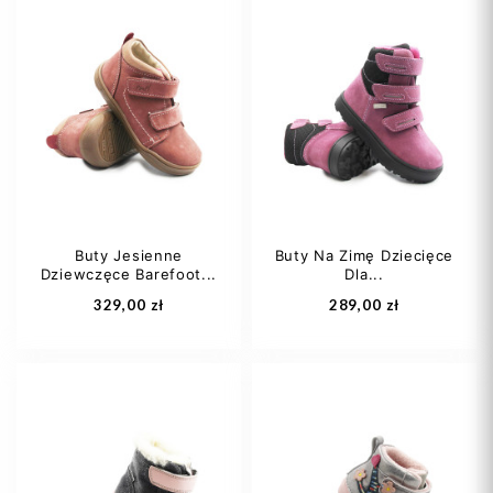
21
22
23
20
21
22
24
23
24
+1
Buty Jesienne
Buty Na Zimę Dziecięce
Dziewczęce Barefoot...
Dla...
Dodaj do koszyka
Dodaj do koszyka
329,00 zł
289,00 zł
20
21
22
27
28
29