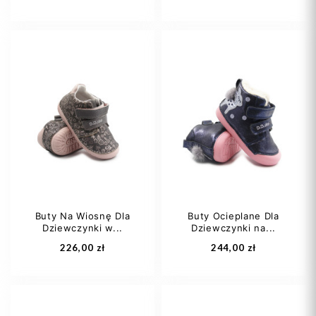
21
22
24
25
27
Buty Na Wiosnę Dla
Buty Ocieplane Dla
Dziewczynki w...
Dziewczynki na...
Dodaj do koszyka
Dodaj do koszyka
226,00 zł
244,00 zł