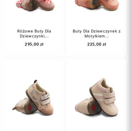
Różowe Buty Dla
Buty Dla Dziewczynek z
Dziewczynki...
Motylkiem...
Dodaj do koszyka
Dodaj do koszyka
295,00 zł
225,00 zł
24
25
26
21
22
23
27
28
+2
24
25