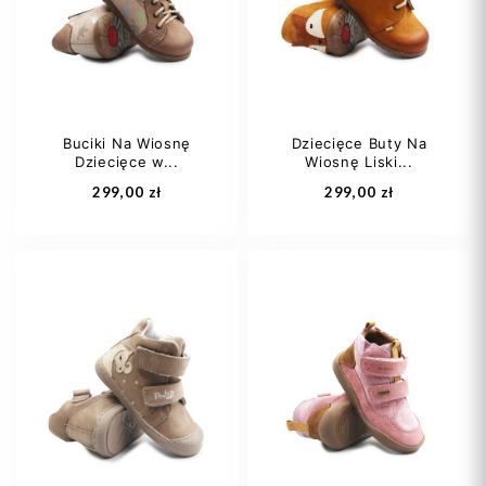
21
22
28
29
Buciki Na Wiosnę
Dziecięce Buty Na
Dziecięce w...
Wiosnę Liski...
Dodaj do koszyka
Dodaj do koszyka
299,00 zł
299,00 zł
19
20
21
20
21
22
22
23
+2
23
24