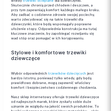
wtedy
trzewiki ocieplane
dla dziewczynki.
Skutecznie chronią przed chłodem i deszczem, a
przy tym zapewniają komfort każdego małego kroku.
Aby zadbać o codzienne zdrowie swojej pociechy,
warto zdecydować się na takie trzewiki dla
dziewczynki, które będą wspomagały poprawne
ułożenie stopy. Odpowiednia konstrukcja ma tutaj
kluczowe znaczenie, by zapobiegać rozwijaniu się
wad stóp oraz pomagać w ich korygowaniu.
Stylowe i komfortowe trzewiki
dziewczęce
Wybór odpowiednich
trzewików dziecięcych
jest
bardzo istotny, ponieważ tylko wtedy, gdy będą
prawidłowo dobrane, mogą zapewnić właściwy
komfort i bezpieczeństwo codziennego chodzenia.
Nasz sklep internetowy oferuje trzewiki dziewczęce
od najlepszych marek, które zyskały sobie duże
uznanie ze względu na jakość swoich produktów. To
buciki wykonane z wysokiej klasy materiałów – skór