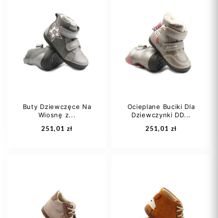
22
24
21
22
Buty Dziewczęce Na
Ocieplane Buciki Dla
Wiosnę z...
Dziewczynki DD...
Dodaj do koszyka
Dodaj do koszyka
251,01 zł
251,01 zł
25
26
27