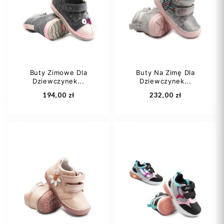
23
24
+1
30
31
+5
Buty Zimowe Dla
Buty Na Zimę Dla
Dziewczynek...
Dziewczynek...
Dodaj do koszyka
Dodaj do koszyka
194,00 zł
232,00 zł
21
22
23
22
25
24
29