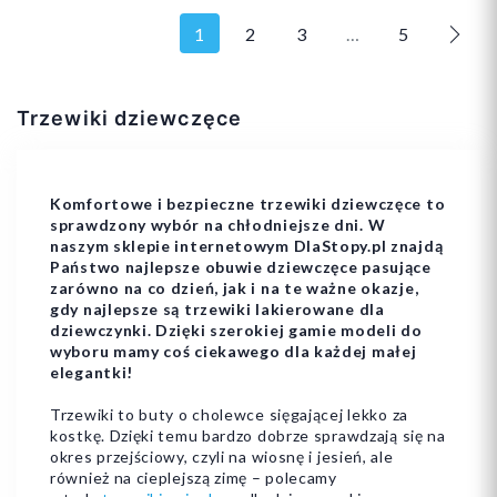
1
2
3
…
5
Nast
Trzewiki dziewczęce
25
32
28
29
30
Komfortowe i bezpieczne trzewiki dziewczęce to
sprawdzony wybór na chłodniejsze dni. W
naszym sklepie internetowym DlaStopy.pl znajdą
Państwo najlepsze obuwie dziewczęce pasujące
zarówno na co dzień, jak i na te ważne okazje,
Dodaj do koszyka
Dodaj do koszyka
gdy najlepsze są trzewiki lakierowane dla
dziewczynki. Dzięki szerokiej gamie modeli do
wyboru mamy coś ciekawego dla każdej małej
elegantki!
Trzewiki to buty o cholewce sięgającej lekko za
kostkę. Dzięki temu bardzo dobrze sprawdzają się na
okres przejściowy, czyli na wiosnę i jesień, ale
również na cieplejszą zimę – polecamy