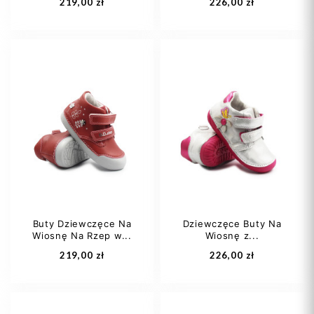
219,00 zł
226,00 zł
24
22
23
24
Buty Dziewczęce Na
Dziewczęce Buty Na
Wiosnę Na Rzep w...
Wiosnę z...
Dodaj do koszyka
Dodaj do koszyka
219,00 zł
226,00 zł