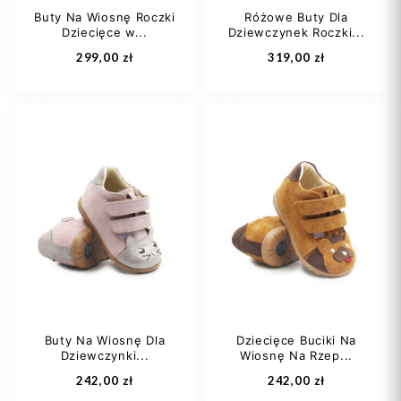
Buty Na Wiosnę Roczki
Różowe Buty Dla
Dziecięce w...
Dziewczynek Roczki...
Dodaj do koszyka
Dodaj do koszyka
299,00 zł
319,00 zł
20
21
22
20
21
22
23
24
23
24
+1
Buty Na Wiosnę Dla
Dziecięce Buciki Na
Dziewczynki...
Wiosnę Na Rzep...
Dodaj do koszyka
Dodaj do koszyka
242,00 zł
242,00 zł