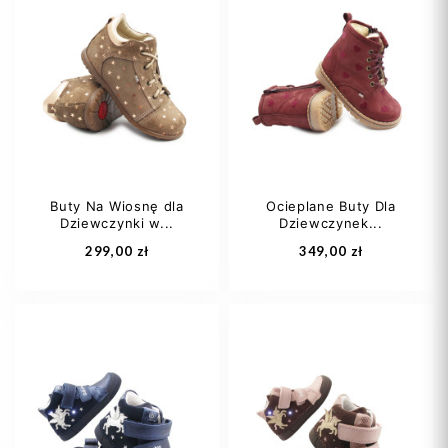
19
20
22
20
21
22
23
24
+1
23
24
+1
Buty Na Wiosnę dla
Ocieplane Buty Dla
Dziewczynki w...
Dziewczynek...
Dodaj do koszyka
Dodaj do koszyka
299,00 zł
349,00 zł
20
22
23
21
22
23