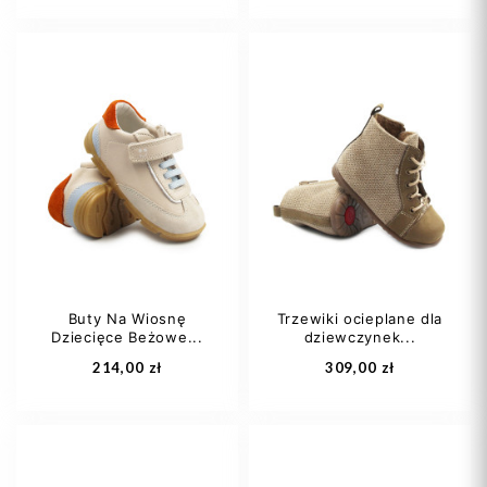
21
22
23
22
24
Buty Na Wiosnę
Trzewiki ocieplane dla
Dziecięce Beżowe...
dziewczynek...
Dodaj do koszyka
Dodaj do koszyka
214,00 zł
309,00 zł