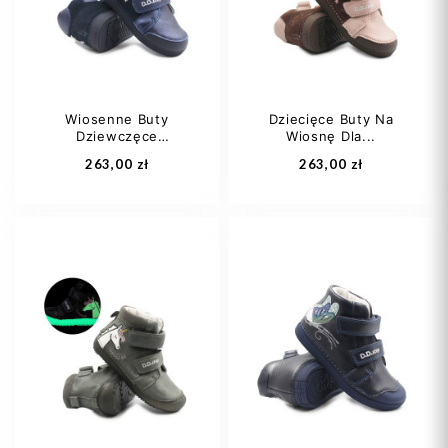
24
25
25
Wiosenne Buty
Dziecięce Buty Na
Dziewczęce
Wiosnę Dla...
Dodaj do koszyka
Dodaj do koszyka
Świecące...
263,00 zł
263,00 zł
25
26
28
25
26
29
30