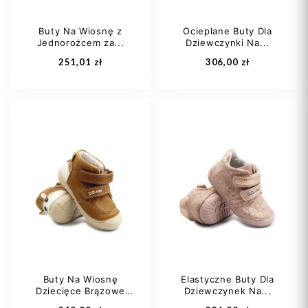
Buty Na Wiosnę z
Ocieplane Buty Dla
Jednorożcem za...
Dziewczynki Na...
Dodaj do koszyka
Dodaj do koszyka
251,01 zł
306,00 zł
22
23
24
28
29
31
25
26
32
33
Buty Na Wiosnę
Elastyczne Buty Dla
Dziecięce Brązowe
Dziewczynek Na...
Dodaj do koszyka
Dodaj do koszyka
DD...