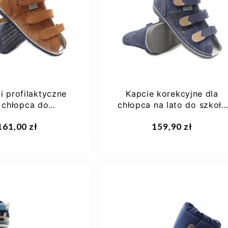
24
27
28
20
21
22
23
29
+3
24
i profilaktyczne
Kapcie korekcyjne dla
 chłopca do
chłopca na lato do szkoły
zkola szkoły...
przedszkola...
aj do koszyka
Dodaj do koszyka
161,00 zł
159,90 zł