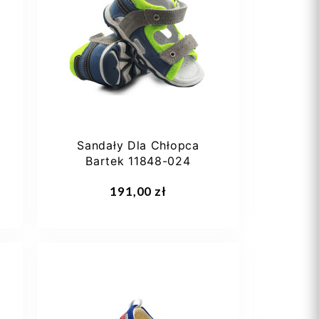
23
25
26
27
28
+3
Sandały Dla Chłopca
Bartek 11848-024
Dodaj do koszyka
191,00 zł