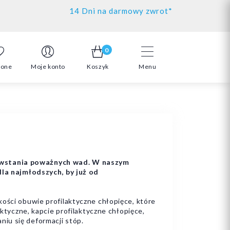
14 Dni na darmowy zwrot*
0
ione
Moje konto
Koszyk
Menu
powstania poważnych wad. W naszym
a najmłodszych, by już od
akości obuwie profilaktyczne chłopięce, które
aktyczne, kapcie profilaktyczne chłopięce,
iu się deformacji stóp.