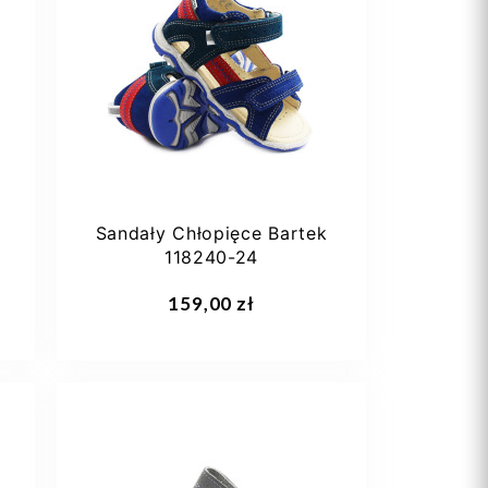
21
22
24
25
o
Sandały Chłopięce Bartek
118240-24
Dodaj do koszyka
159,00 zł