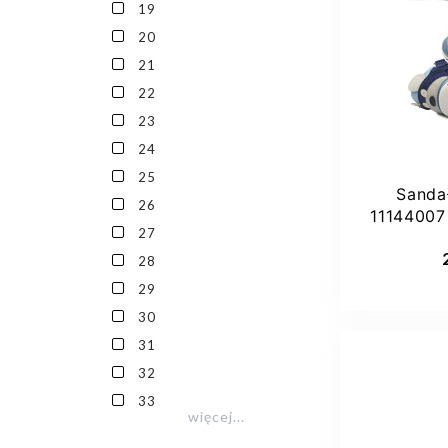
19
27
20
21
22
23
24
25
Sanda
26
11144007
27
Dod
28
29
30
31
32
33
więcej...