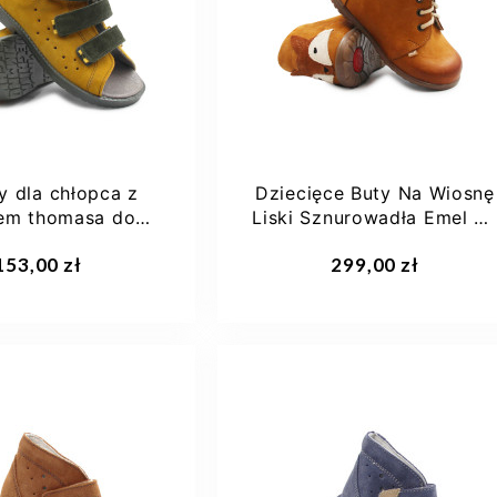
y dla chłopca z
Dziecięce Buty Na Wiosnę
em thomasa do
Liski Sznurowadła Emel E
 przedszkola...
1150-5
153,00 zł
299,00 zł