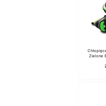
30
Chłopięc
Zielone 
Dod