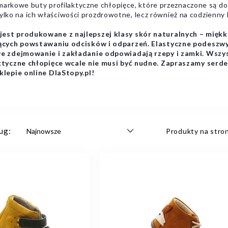
markowe buty profilaktyczne chłopięce, które przeznaczone są do
 tylko na ich właściwości prozdrowotne, lecz również na codzienny
st produkowane z najlepszej klasy skór naturalnych – miękki
jących powstawaniu odcisków i odparzeń. Elastyczne podeszw
we zdejmowanie i zakładanie odpowiadają rzepy i zamki. Wsz
ktyczne chłopięce wcale nie musi być nudne. Zapraszamy ser
lepie online DlaStopy.pl!
ug:
Produkty na stron