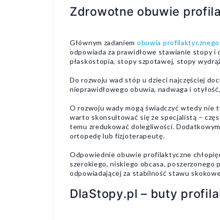
Zdrowotne obuwie profil
Głównym zadaniem
obuwia profilaktycznego
odpowiada za prawidłowe stawianie stopy i d
płaskostopia, stopy szpotawej, stopy wydrą
Do rozwoju wad stóp u dzieci najczęściej do
nieprawidłowego obuwia, nadwaga i otyłość, 
O rozwoju wady mogą świadczyć wtedy nie tyl
warto skonsultować się ze specjalistą – czę
temu zredukować dolegliwości. Dodatkowym w
ortopedę lub fizjoterapeutę.
Odpowiednie obuwie profilaktyczne chłopięc
szerokiego, niskiego obcasa, poszerzonego
odpowiadającej za stabilność stawu skokow
DlaStopy.pl – buty profi