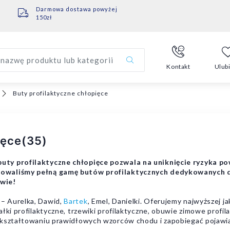
Darmowa dostawa powyżej
150zł
nazwę produktu lub kategorii
Kontakt
Ulub
Buty profilaktyczne chłopięce
ięce
(35)
buty profilaktyczne chłopięce pozwala na uniknięcie ryzyka 
towaliśmy pełną gamę butów profilaktycznych dedykowanych dl
owie!
– Aurelka, Dawid,
Bartek
, Emel, Danielki. Oferujemy najwyższej j
łki profilaktyczne, trzewiki profilaktyczne, obuwie zimowe profil
 kształtowaniu prawidłowych wzorców chodu i zapobiegać pojawian