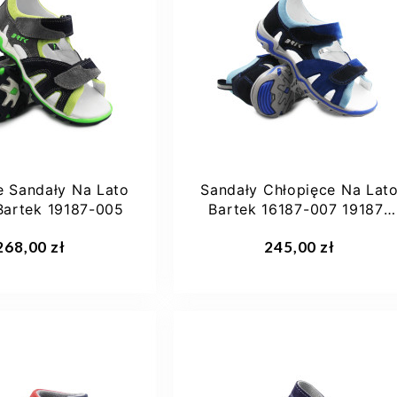
33
34
23
24
25
26
e Sandały Na Lato
Sandały Chłopięce Na Lat
Bartek 19187-005
Bartek 16187-007 19187-
007 Kobalt Ocean
aj do koszyka
Dodaj do koszyka
268,00 zł
245,00 zł