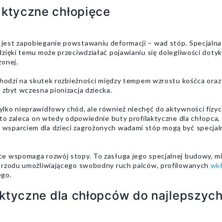
aktyczne chłopięce
jest zapobieganie powstawaniu deformacji – wad stóp. Specjalna 
zięki temu może przeciwdziałać pojawianiu się dolegliwości doty
żonej.
chodzi na skutek rozbieżności między tempem wzrostu kośćca oraz 
zbyt wczesna pionizacja dziecka.
ko nieprawidłowy chód, ale również niechęć do aktywności fizycz
sto zaleca on wtedy odpowiednie buty profilaktyczne dla chłopca, 
sparciem dla dzieci zagrożonych wadami stóp mogą być specjaln
e wspomaga rozwój stopy. To zasługa jego specjalnej budowy, mi
 przodu umożliwiającego swobodny ruch palców, profilowanych
wk
ego.
laktyczne dla chłopców do najlepszyc