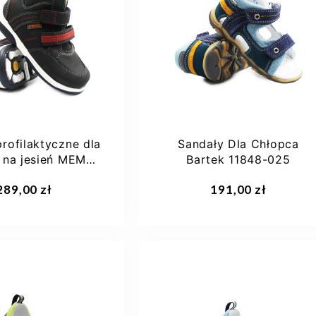
24
25
32
profilaktyczne dla
Sandały Dla Chłopca
 na jesień MEMO
Bartek 11848-025
POLO
aj do koszyka
Dodaj do koszyka
289,00 zł
191,00 zł