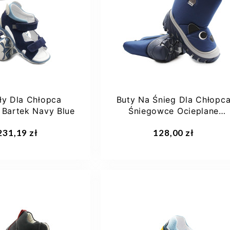
28
29
30
27
28
29
30
31
+2
31
+1
ły Dla Chłopca
Buty Na Śnieg Dla Chłopc
 Bartek Navy Blue
Śniegowce Ocieplane
Wełną Bartek 14565001
aj do koszyka
Dodaj do koszyka
231,19 zł
128,00 zł