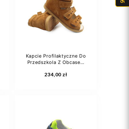
20
21
22
23
24
+2
a
Kapcie Profilaktyczne Do
Przedszkola Z Obcasem
Thomasa Carmel Ameko
Dodaj do koszyka
234,00 zł