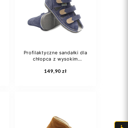
21
22
23
24
25
+5
Profilaktyczne sandałki dla
chłopca z wysokim
zapiętkiem do...
Dodaj do koszyka
149,90 zł