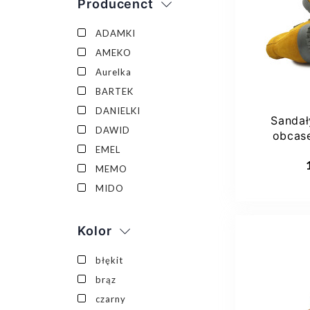
Producenct
ADAMKI
AMEKO
Aurelka
BARTEK
DANIELKI
Sandał
DAWID
obcas
EMEL
szkoły
MEMO
MIDO
Kolor
błękit
brąz
czarny