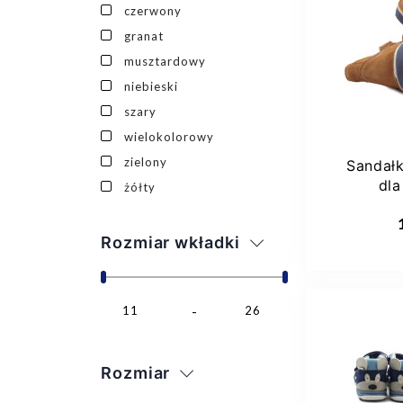
czerwony
22
granat
musztardowy
niebieski
szary
wielokolorowy
zielony
Sandałk
dla
żółty
przeds
Dod
Rozmiar wkładki
11
26
Rozmiar