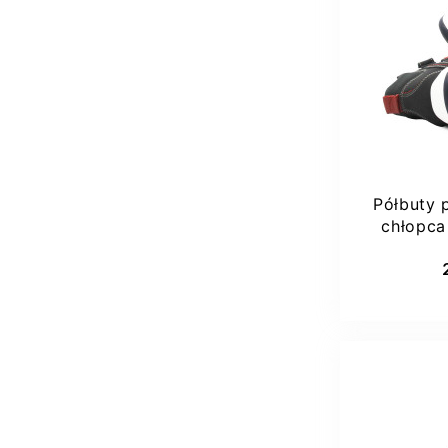
21
Półbuty 
chłopca
Dod