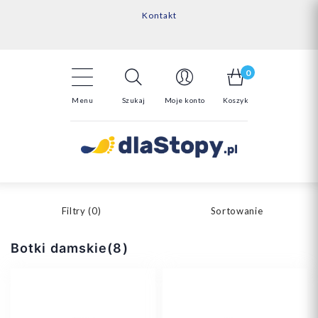
Kontakt
14 Dni na darmowy zwrot*
Darmowa dostawa powyżej 150zł
0
Menu
Szukaj
Moje konto
Koszyk
Filtry (
0
)
Sortowanie
Botki damskie(8)