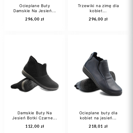
Ocieplane Buty
Trzewiki na zimę dla
Damskie Na Jesień...
kobiet...
Dodaj do koszyka
Dodaj do koszyka
296,00 zł
296,00 zł
39
41
36
37
38
Damskie Buty Na
Ocieplane buty dla
Jesień Botki Czarne...
kobiet na jesień...
Dodaj do koszyka
Dodaj do koszyka
112,00 zł
218,01 zł