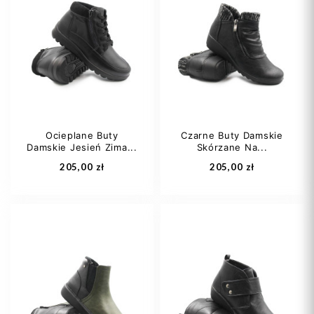
Ocieplane Buty
Czarne Buty Damskie
Damskie Jesień Zima...
Skórzane Na...
205,00 zł
205,00 zł
36
37
38
36
37
40
39