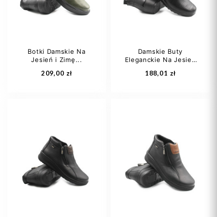
Botki Damskie Na
Damskie Buty
Jesień i Zimę...
Eleganckie Na Jesień
Dodaj do koszyka
Dodaj do koszyka
i...
209,00 zł
188,01 zł
36
37
38
39
40
41