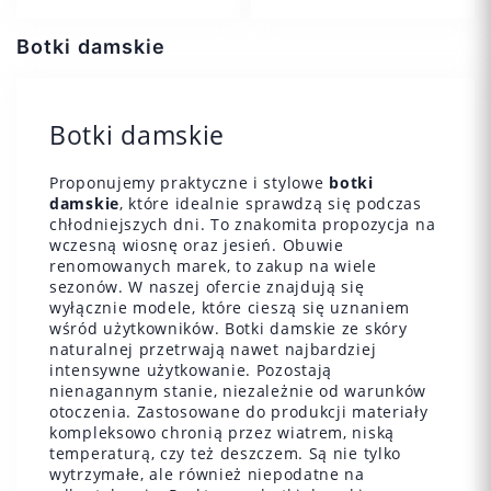
Botki damskie
Botki damskie
36
37
38
36
Proponujemy praktyczne i stylowe
botki
39
damskie
, które idealnie sprawdzą się podczas
chłodniejszych dni. To znakomita propozycja na
wczesną wiosnę oraz jesień. Obuwie
renomowanych marek, to zakup na wiele
sezonów. W naszej ofercie znajdują się
wyłącznie modele, które cieszą się uznaniem
wśród użytkowników. Botki damskie ze skóry
Dodaj do koszyka
Dodaj do koszyka
naturalnej przetrwają nawet najbardziej
intensywne użytkowanie. Pozostają
nienagannym stanie, niezależnie od warunków
otoczenia. Zastosowane do produkcji materiały
kompleksowo chronią przez wiatrem, niską
temperaturą, czy też deszczem. Są nie tylko
wytrzymałe, ale również niepodatne na