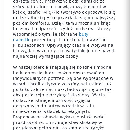
odkształcenia. Praktyczne botki damskie ze
skóry naturalnej to obowiązkowy element w
każdej szafie. Miękkie tworzywo dopasowuje się
do kształtu stopy, co przekłada się na najwyższy
poziom komfortu. Dzięki temu można uniknąć
bolesnych odparzeń, czy też odcisków. Należy
wspomnieć o tym, że skórzane
buty
damskie
prezentują się doskonale nawet po
kilku sezonach. Upływający czas nie wpływa na
ich wygląd wizualny, co usatysfakcjonuje nawet
najbardziej wymagające osoby.
W naszej ofercie znajdują się solidne i modne
botki damskie, które można dostosować do
indywidualnych potrzeb. Są one wyposażone w
wkładki profilaktyczne ze skóry naturalnej. Już
po kilku założeniach ukształtowują się one tak,
aby perfekcyjnie przylegać do stopy. Warto
dodać, że istnieje możliwość wyjęcia
dołączonych do butów wkładek w calu
umieszczenia wkładek korekcyjnych.
Proponowane obuwie wykazuje właściwości
prozdrowotne. Utrzymuje staw skokowy w
pożądanym położeniu, co zmniejsza ryzyko