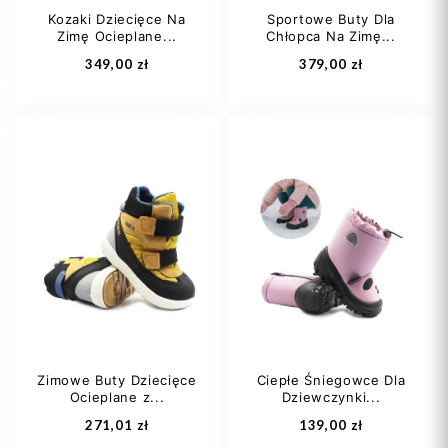
Kozaki Dziecięce Na
Sportowe Buty Dla
Zimę Ocieplane...
Chłopca Na Zimę...
Dodaj do koszyka
Dodaj do koszyka
349,00 zł
379,00 zł
21
22
23
26
27
28
24
25
30
31
Zimowe Buty Dziecięce
Ciepłe Śniegowce Dla
Ocieplane z...
Dziewczynki...
Dodaj do koszyka
Dodaj do koszyka
271,01 zł
139,00 zł