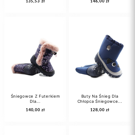
135,53 zł
146,00 zł
26
28
30
32
Śniegowce Z Futerkiem
Buty Na Śnieg Dla
Dla...
Chłopca Śniegowce...
Dodaj do koszyka
Dodaj do koszyka
140,00 zł
128,00 zł