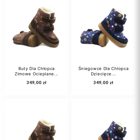
27
28
30
31
32
33
32
34
Buty Dla Chłopca
Śniegowce Dla Chłopca
Zimowe Ocieplane...
Dziecięce...
Dodaj do koszyka
Dodaj do koszyka
349,00 zł
349,00 zł