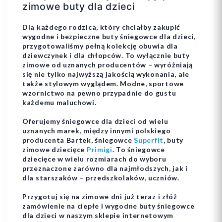
zimowe buty dla dzieci
Dla każdego rodzica, który chciałby zakupić
wygodne i bezpieczne buty śniegowce dla dzieci,
przygotowaliśmy pełną kolekcję obuwia dla
dziewczynek i dla chłopców. To wyłącznie buty
zimowe od uznanych producentów – wyróżniają
się nie tylko najwyższą jakością wykonania, ale
także stylowym wyglądem. Modne, sportowe
wzornictwo na pewno przypadnie do gustu
każdemu maluchowi.
Oferujemy śniegowce dla dzieci od wielu
uznanych marek, między innymi polskiego
producenta Bartek, śniegowce
Superfit
, buty
zimowe dziecięce
Primigi
. To śniegowce
dziecięce w wielu rozmiarach do wyboru
przeznaczone zarówno dla najmłodszych, jak i
dla starszaków – przedszkolaków, uczniów.
Przygotuj się na zimowe dni już teraz i złóż
zamówienie na ciepłe i wygodne buty śniegowce
dla dzieci w naszym sklepie internetowym