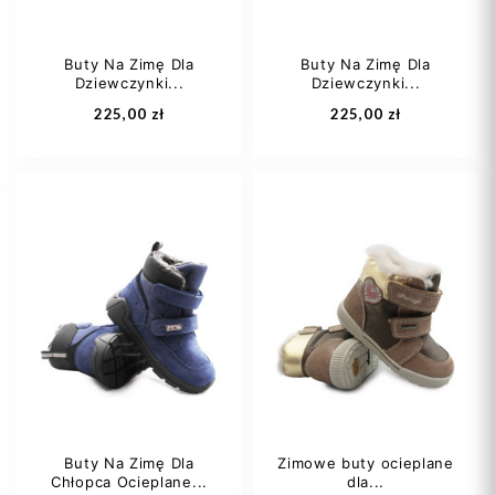
Buty Na Zimę Dla
Buty Na Zimę Dla
Dziewczynki...
Dziewczynki...
Dodaj do koszyka
Dodaj do koszyka
225,00 zł
225,00 zł
21
22
23
21
25
25
26
Buty Na Zimę Dla
Zimowe buty ocieplane
Chłopca Ocieplane...
dla...
Dodaj do koszyka
Dodaj do koszyka