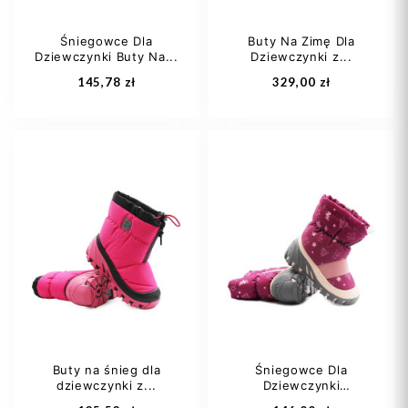
Śniegowce Dla
Buty Na Zimę Dla
Dziewczynki Buty Na...
Dziewczynki z...
Dodaj do koszyka
Dodaj do koszyka
145,78 zł
329,00 zł
28
32
30
Buty na śnieg dla
Śniegowce Dla
dziewczynki z...
Dziewczynki
Dodaj do koszyka
Dodaj do koszyka
Ocieplane...