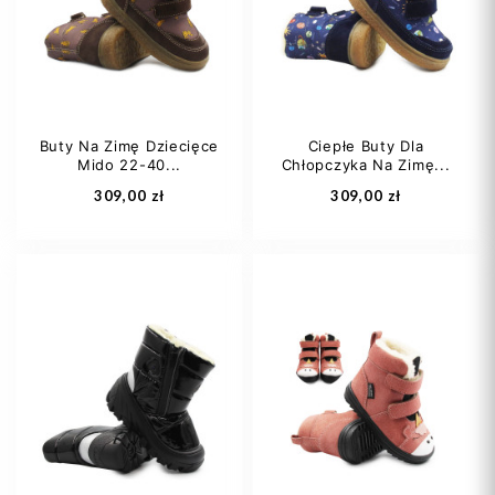
32
33
34
31
33
34
Buty Na Zimę Dziecięce
Ciepłe Buty Dla
Mido 22-40...
Chłopczyka Na Zimę...
Dodaj do koszyka
Dodaj do koszyka
309,00 zł
309,00 zł
21
21
22
24