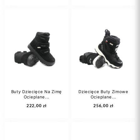
21
22
26
22/23
26-27
28
29
Buty Dziecięce Na Zimę
Dziecięce Buty Zimowe
Ocieplane...
Ocieplane...
Dodaj do koszyka
Dodaj do koszyka
222,00 zł
256,00 zł