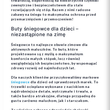
trwałością, odpornością na niekorzystne czynniki
zewnętrzne i bezpieczeństwem dla stale
rozwijających się stóp. Razem z nimi radosne
zabawy na śniegu to maksymalna ochrona przed
przemarznięciem i przemoczeniem!
Buty śniegowce dla dzieci –
niezastąpione na zimę
Śniegowce to najlepsze obuwie zimowe dla
aktywnych maluszków. To buty, które
projektowane są z myślą o maksymalnym
komforcie małych stópek, lecz również
uwzględniają ich bezpieczeństwo, by wspomagać
zdrowy rozwój od najmłodszych lat.
Dla naszych klientów przyszykowaliśmy markowe
śniegowce
dla dzieci od sprawdzonych marek. To
trzewiki ocieplane wykonane z naciskiem na
najdrobniejsze detale, wytrzymałe i trwałe, a
także bardzo atrakcyjne, dlatego przypadną do
gustu zarówno maluchom, jak i starszakom.
Za właściwą ochronę odpowiadają cholewki