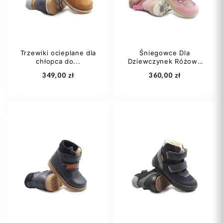
Trzewiki ocieplane dla
Śniegowce Dla
chłopca do...
Dziewczynek Różowe
Dodaj do koszyka
Dodaj do koszyka
z...
349,00 zł
360,00 zł
20
22
23
31
32
33
25