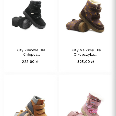
Buty Zimowe Dla
Buty Na Zimę Dla
Chłopca
Chłopczyka...
Wodoodporne...
222,00 zł
325,00 zł
26
27
28
35
36
29
30