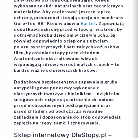
wykonane ze skór naturalnych oraz technicznych
materiałów. Aby zaoferować jeszcze lepszą
ochronę, producenci stosują specjalne membrany
Gore-Tex, BRTKtex w obuwiu
Bartek
. Zapewniają
dodatkową ochronę przed wilgocią i wiatrem, by
dotrzymać kroku dzieciom w ciągłym uchu. Są
również odpowiednio ocieplone z użyciem
polaru, syntetycznych i naturalnych kożuszków,
filcu, by osłaniać stopy przed chłodem.
Anatomicznie ukształtowane wkładki
wspomagają zdrowy wzrost małych stópek – to
bardzo ważne od pierwszych kroków.
Dodatkowe bezpieczeństwo zapewniają grube,
antypoślizgowe podeszwy wykonane z
elastycznych tworzyw z bieżnikiem – dzięki nim
śniegowce dziecięce są skutecznie chronione
przed niebezpiecznymi poślizgnięciami oraz
przed chłodem od podłoża. Za wygodne
zakładanie i dopasowanie do stóp odpowiadają
zapięcia na rzepy, zamki i sznurowania.
Sklep internetowy DlaStopy.pl –