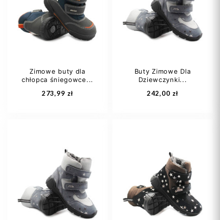
23
24
26
22
Zimowe buty dla
Buty Zimowe Dla
chłopca śniegowce...
Dziewczynki...
Dodaj do koszyka
Dodaj do koszyka
273,99 zł
242,00 zł
22
25
26
29