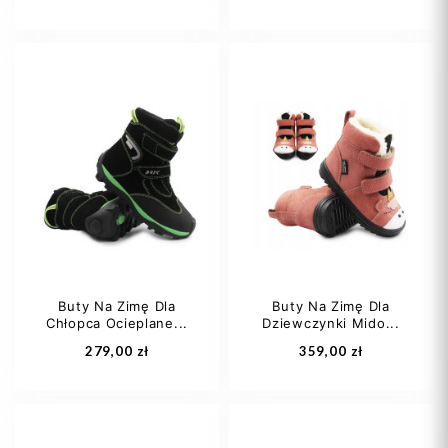
21
22
23
24
24
29
Buty Na Zimę Dla
Buty Na Zimę Dla
Chłopca Ocieplane...
Dziewczynki Mido...
Dodaj do koszyka
Dodaj do koszyka
279,00 zł
359,00 zł