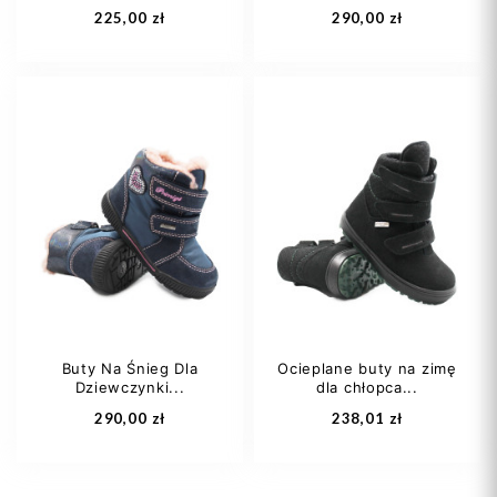
225,00 zł
290,00 zł
21
23
24
25
Buty Na Śnieg Dla
Ocieplane buty na zimę
Dziewczynki...
dla chłopca...
Dodaj do koszyka
Dodaj do koszyka
290,00 zł
238,01 zł