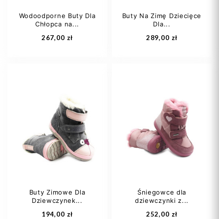
Wodoodporne Buty Dla
Buty Na Zimę Dziecięce
Chłopca na...
Dla...
Dodaj do koszyka
Dodaj do koszyka
267,00 zł
289,00 zł
22
24
25
27
28
29
26
27
+4
30
31
+5
Buty Zimowe Dla
Śniegowce dla
Dziewczynek...
dziewczynki z...
Dodaj do koszyka
Dodaj do koszyka
194,00 zł
252,00 zł