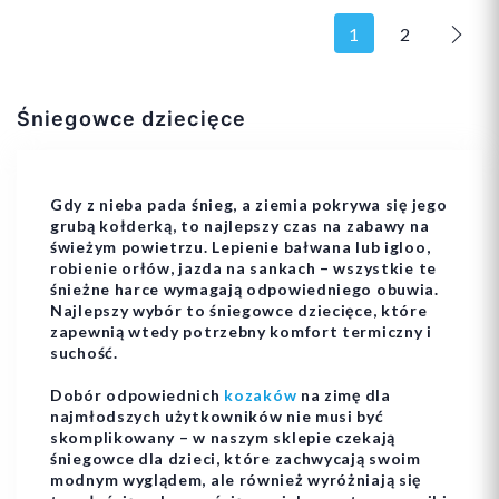
1
2
Nast
23
24
25
Śniegowce dziecięce
27
30
26
Gdy z nieba pada śnieg, a ziemia pokrywa się jego
grubą kołderką, to najlepszy czas na zabawy na
świeżym powietrzu. Lepienie bałwana lub igloo,
robienie orłów, jazda na sankach – wszystkie te
śnieżne harce wymagają odpowiedniego obuwia.
Dodaj do koszyka
Dodaj do koszyka
Najlepszy wybór to śniegowce dziecięce, które
zapewnią wtedy potrzebny komfort termiczny i
suchość.
Dobór odpowiednich
kozaków
na zimę dla
najmłodszych użytkowników nie musi być
skomplikowany – w naszym sklepie czekają
śniegowce dla dzieci, które zachwycają swoim
modnym wyglądem, ale również wyróżniają się