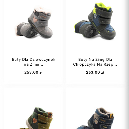
27
29
30
35
36
32
37
Buty Dla Dziewczynek
Buty Na Zimę Dla
na Zimę...
Chłopczyka Na Rzep...
Dodaj do koszyka
Dodaj do koszyka
253,00 zł
253,00 zł
21
22
23
21
22
23