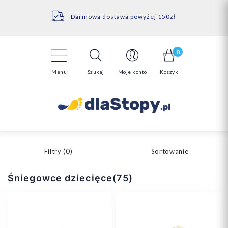
Kontakt
14 Dni na darmowy zwrot*
Darmowa dostawa powyżej 150zł
0
Menu
Szukaj
Moje konto
Koszyk
Filtry (
0
)
Sortowanie
Śniegowce dziecięce(75)