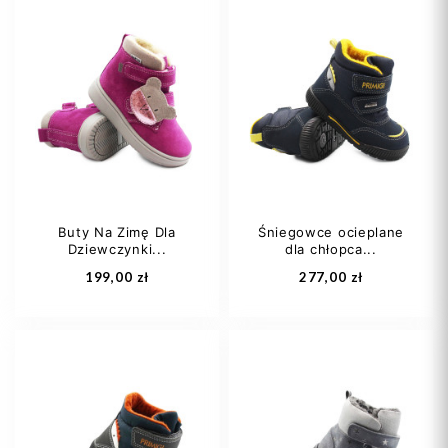
30
32
Buty Na Zimę Dla
Śniegowce ocieplane
Dziewczynki...
dla chłopca...
Dodaj do koszyka
Dodaj do koszyka
199,00 zł
277,00 zł