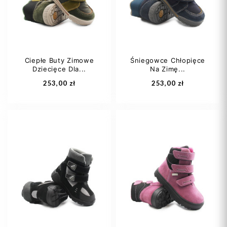
25
26
Ciepłe Buty Zimowe
Śniegowce Chłopięce
Dziecięce Dla...
Na Zimę...
Dodaj do koszyka
Dodaj do koszyka
253,00 zł
253,00 zł
21
22
24
22
23
24
25
26
25