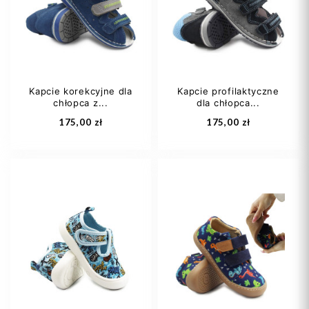
22
23
24
29
30
+1
Kapcie korekcyjne dla
Kapcie profilaktyczne
chłopca z...
dla chłopca...
Dodaj do koszyka
Dodaj do koszyka
175,00 zł
175,00 zł
21
22
23
21
22
23
24
25
+3
24
26
+2