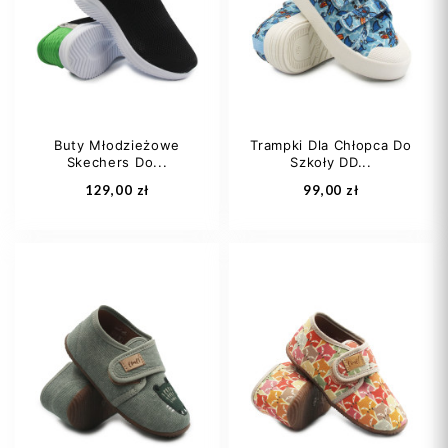
22
33
27
28
+5
Buty Młodzieżowe
Trampki Dla Chłopca Do
Skechers Do...
Szkoły DD...
Dodaj do koszyka
Dodaj do koszyka
129,00 zł
99,00 zł
33
35
38
20
21
23