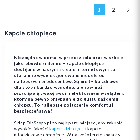
1
2
Nast
Kapcie chłopięce
25
26
32
25
Niezbędne w domu, w przedszkolu oraz w szkole
jako obuwie zmienne – kapcie chłopięce
dostępne w naszym sklepie internetowym to
starannie wyselekcjonowane modele od
najlepszych producentów. Są nie tylko zdrowe
Dodaj do koszyka
Dodaj do koszyka
dla stóp i bardzo wygodne, ale również
przyciągają uwagę swoim efektownym wyglądem,
który na pewno przypadnie do gustu każdemu
chłopcu. To najlepsze połączenie komfortu i
bezpieczeństwa!
Sklep DlaStopy.pl to najlepsze miejsce, aby zakupić
wysokiej jakości
kapcie dziecięce
i kapcie
młodzieżowe chłopięce. W naszej ofercie znalazły