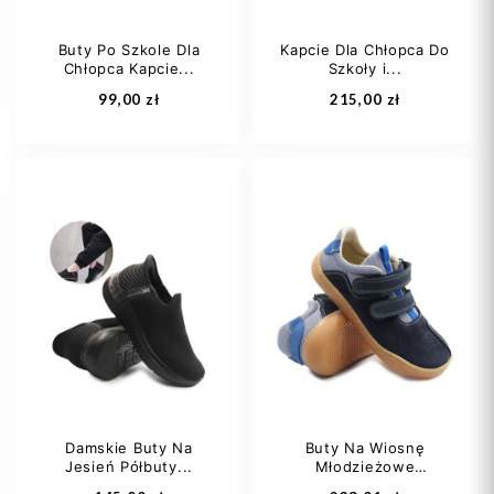
Buty Po Szkole Dla
Kapcie Dla Chłopca Do
Chłopca Kapcie...
Szkoły i...
Dodaj do koszyka
Dodaj do koszyka
99,00 zł
215,00 zł
26
27
28
22
29
30
+3
Damskie Buty Na
Buty Na Wiosnę
Jesień Półbuty...
Młodzieżowe
Dodaj do koszyka
Dodaj do koszyka
Chłopak...