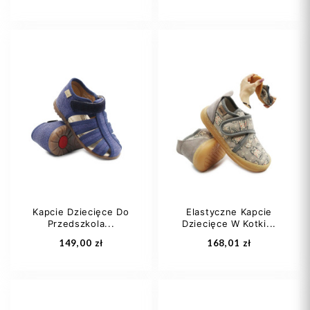
21
22
23
20
22
23
24
25
+4
24
25
Kapcie Dziecięce Do
Elastyczne Kapcie
Przedszkola...
Dziecięce W Kotki...
Dodaj do koszyka
Dodaj do koszyka
149,00 zł
168,01 zł