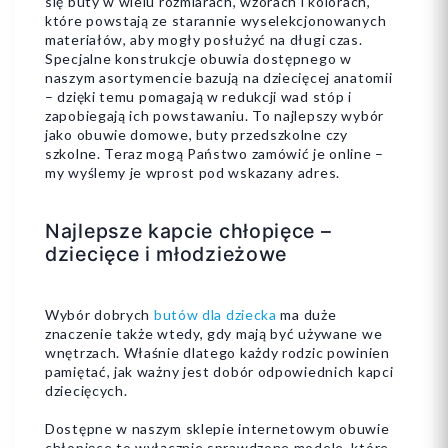
się buty w wielu rozmiarach, wzorach i kolorach,
które powstają ze starannie wyselekcjonowanych
materiałów, aby mogły posłużyć na długi czas.
Specjalne konstrukcje obuwia dostępnego w
naszym asortymencie bazują na dziecięcej anatomii
– dzięki temu pomagają w redukcji wad stóp i
zapobiegają ich powstawaniu. To najlepszy wybór
jako obuwie domowe, buty przedszkolne czy
szkolne. Teraz mogą Państwo zamówić je online –
my wyślemy je wprost pod wskazany adres.
Najlepsze kapcie chłopięce –
dziecięce i młodzieżowe
Wybór dobrych
butów dla dziecka
ma duże
znaczenie także wtedy, gdy mają być używane we
wnętrzach. Właśnie dlatego każdy rodzic powinien
pamiętać, jak ważny jest dobór odpowiednich kapci
dziecięcych.
Dostępne w naszym sklepie internetowym obuwie
chłopięce to wyłącznie sprawdzone modele, które