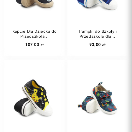
Kapcie Dla Dziecka do
Trampki do Szkoły i
Przedszkola...
Przedszkola dla...
Dodaj do koszyka
Dodaj do koszyka
107,00 zł
93,00 zł
25
26
27
22
23
27
28
29
+4