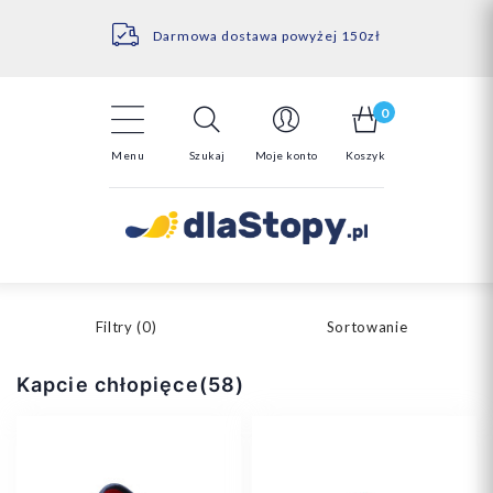
Kontakt
14 Dni na darmowy zwrot*
Darmowa dostawa powyżej 150zł
0
Menu
Szukaj
Moje konto
Koszyk
Filtry (
0
)
Sortowanie
Kapcie chłopięce(58)