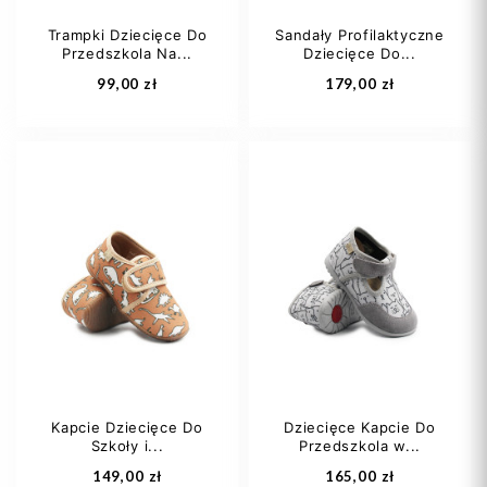
Trampki Dziecięce Do
Sandały Profilaktyczne
Przedszkola Na...
Dziecięce Do...
Dodaj do koszyka
Dodaj do koszyka
99,00 zł
179,00 zł
20
21
22
21
22
23
23
24
25
+5
Kapcie Dziecięce Do
Dziecięce Kapcie Do
Szkoły i...
Przedszkola w...
Dodaj do koszyka
Dodaj do koszyka
149,00 zł
165,00 zł