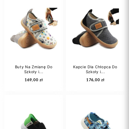
22
23
24
24
25
26
29
32
27
28
+5
Buty Na Zmianę Do
Kapcie Dla Chłopca Do
Szkoły i...
Szkoły i...
Dodaj do koszyka
Dodaj do koszyka
169,00 zł
176,00 zł
24
25
26