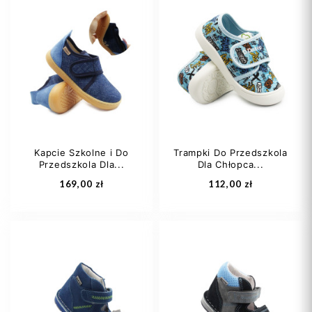
20
21
22
27
28
29
23
24
+1
30
31
+2
Kapcie Szkolne i Do
Trampki Do Przedszkola
Przedszkola Dla...
Dla Chłopca...
Dodaj do koszyka
Dodaj do koszyka
169,00 zł
112,00 zł
26
27
28