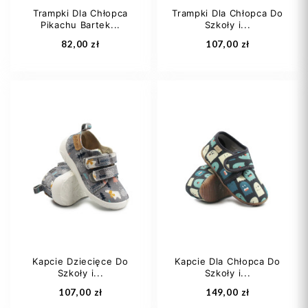
Trampki Dla Chłopca
Trampki Dla Chłopca Do
Pikachu Bartek...
Szkoły i...
Dodaj do koszyka
Dodaj do koszyka
82,00 zł
107,00 zł
25
26
27
21
28
29
+2
Kapcie Dziecięce Do
Kapcie Dla Chłopca Do
Szkoły i...
Szkoły i...
Dodaj do koszyka
Dodaj do koszyka
107,00 zł
149,00 zł