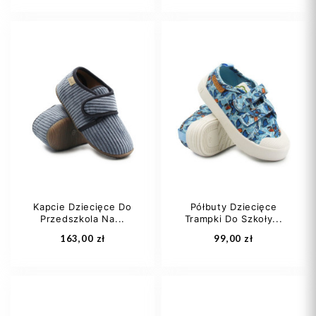
20
21
22
20
21
22
23
24
+5
Kapcie Dziecięce Do
Półbuty Dziecięce
Przedszkola Na...
Trampki Do Szkoły...
Dodaj do koszyka
Dodaj do koszyka
163,00 zł
99,00 zł