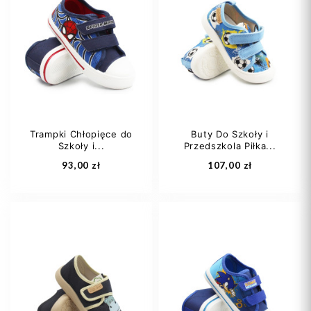
Trampki Chłopięce do
Buty Do Szkoły i
Szkoły i...
Przedszkola Piłka...
93,00 zł
107,00 zł
25
26
27
23
25
26
28
29
+4
27