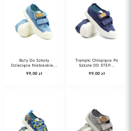
25
26
27
27
28
29
28
29
30
31
Buty Do Szkoły
Trampki Chłopięce Po
Dziecięce Niebieskie...
Szkole DD STEP...
Dodaj do koszyka
Dodaj do koszyka
99,00 zł
99,00 zł
28
29
30
29
30