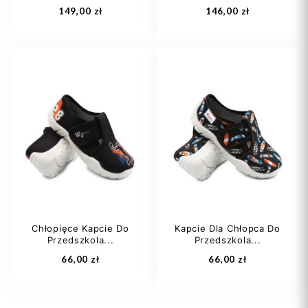
149,00 zł
146,00 zł
20
23
24
21
23
25
26
+2
Chłopięce Kapcie Do
Kapcie Dla Chłopca Do
Przedszkola...
Przedszkola...
Dodaj do koszyka
Dodaj do koszyka
66,00 zł
66,00 zł