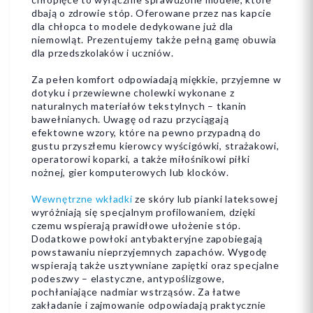
dbają o zdrowie stóp. Oferowane przez nas kapcie
dla chłopca to modele dedykowane już dla
niemowląt. Prezentujemy także pełną gamę obuwia
dla przedszkolaków i uczniów.
Za pełen komfort odpowiadają miękkie, przyjemne w
dotyku i przewiewne cholewki wykonane z
naturalnych materiałów tekstylnych – tkanin
bawełnianych. Uwagę od razu przyciągają
efektowne wzory, które na pewno przypadną do
gustu przyszłemu kierowcy wyścigówki, strażakowi,
operatorowi koparki, a także miłośnikowi piłki
nożnej, gier komputerowych lub klocków.
Wewnętrzne wkładki
ze skóry lub pianki lateksowej
wyróżniają się specjalnym profilowaniem, dzięki
czemu wspierają prawidłowe ułożenie stóp.
Dodatkowe powłoki antybakteryjne zapobiegają
powstawaniu nieprzyjemnych zapachów. Wygodę
wspierają także usztywniane zapiętki oraz specjalne
podeszwy – elastyczne, antypoślizgowe,
pochłaniające nadmiar wstrząsów. Za łatwe
zakładanie i zajmowanie odpowiadają praktycznie