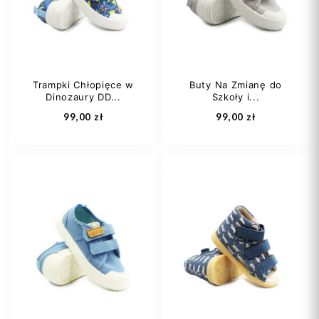
Trampki Chłopięce w
Buty Na Zmianę do
Dinozaury DD...
Szkoły i...
Dodaj do koszyka
Dodaj do koszyka
99,00 zł
99,00 zł
27
28
29
30
31
30
31