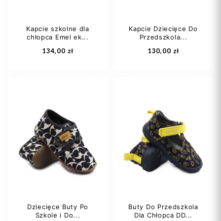
Kapcie szkolne dla
Kapcie Dziecięce Do
chłopca Emel ek...
Przedszkola...
Dodaj do koszyka
Dodaj do koszyka
134,00 zł
130,00 zł
20
20
24
Dziecięce Buty Po
Buty Do Przedszkola
Szkole i Do...
Dla Chłopca DD...
Dodaj do koszyka
Dodaj do koszyka