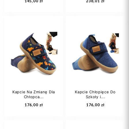
145,00 zł
238,01 zł
38
40
30
35
Kapcie Na Zmianę Dla
Kapcie Chłopięce Do
Chłopca...
Szkoły i...
Dodaj do koszyka
Dodaj do koszyka
176,00 zł
176,00 zł