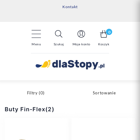
Kontakt
14 Dni na darmowy zwrot*
Darmowa dostawa powyżej 150zł
0
Menu
Szukaj
Moje konto
Koszyk
Filtry (
0
)
Sortowanie
Buty Fin-Flex(2)