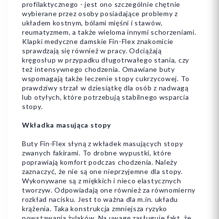
profilaktycznego - jest ono szczególnie chętnie
wybierane przez osoby posiadające problemy z
układem kostnym, bólami mięśni i stawów,
reumatyzmem, a także wieloma innymi schorzeniami.
Klapki medyczne damskie Fin-Flex znakomicie
sprawdzają się również w pracy. Odciążają
kręgosłup w przypadku długotrwałego stania, czy
Dodaj do koszyka
Dodaj do koszyka
też intensywnego chodzenia. Omawiane buty
wspomagają także leczenie stopy cukrzycowej. To
prawdziwy strzał w dziesiątkę dla osób z nadwagą
lub otyłych, które potrzebują stabilnego wsparcia
stopy.
Wkładka masująca stopy
Buty Fin-Flex słyną z wkładek masujących stopy
zwanych fakirami. To drobne wypustki, które
poprawiają komfort podczas chodzenia. Należy
zaznaczyć, że nie są one nieprzyjemne dla stopy.
Wykonywane są z miękkich i nieco elastycznych
tworzyw. Odpowiadają one również za równomierny
rozkład nacisku. Jest to ważna dla m.in. układu
krążenia. Taka konstrukcja zmniejsza ryzyko
powstawania żylaków. Na uwagę zasługuje fakt, że