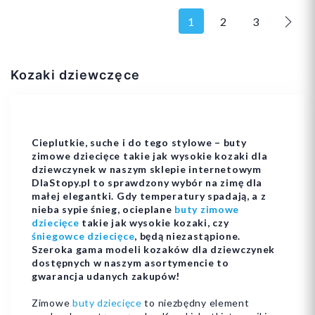
1
2
3
Nast
23
24
25
Kozaki dziewczęce
22
23
25
26
27
+2
Cieplutkie, suche i do tego stylowe – buty
zimowe dziecięce takie jak wysokie kozaki dla
dziewczynek w naszym sklepie internetowym
DlaStopy.pl to sprawdzony wybór na zimę dla
Dodaj do koszyka
Dodaj do koszyka
małej elegantki. Gdy temperatury spadają, a z
nieba sypie śnieg, ocieplane
buty zimowe
dziecięce
takie jak wysokie kozaki, czy
śniegowce dziecięce
, będą niezastąpione.
Szeroka gama modeli kozaków dla dziewczynek
dostępnych w naszym asortymencie to
gwarancja udanych zakupów!
Zimowe
buty dziecięce
to niezbędny element