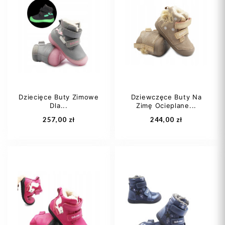
Dziecięce Buty Zimowe
Dziewczęce Buty Na
Dla...
Zimę Ocieplane...
257,00 zł
244,00 zł
20
21
22
20
21
22
23
24
+1
23
24
+1