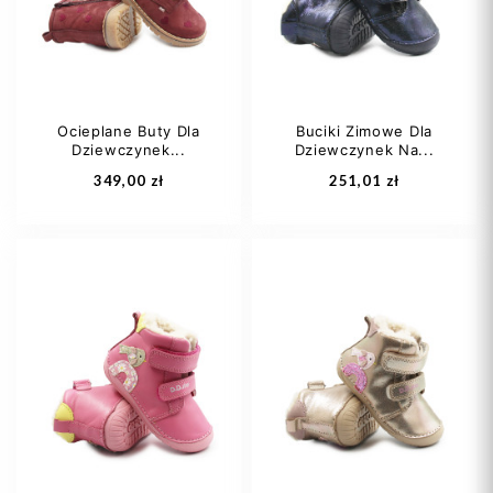
29
30
+1
25
Ocieplane Buty Dla
Buciki Zimowe Dla
Dziewczynek...
Dziewczynek Na...
Dodaj do koszyka
Dodaj do koszyka
349,00 zł
251,01 zł
21
22
23
20
22
25
25