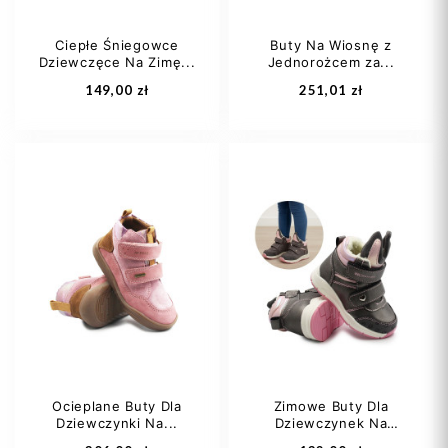
Ciepłe Śniegowce
Buty Na Wiosnę z
Dziewczęce Na Zimę...
Jednorożcem za...
Dodaj do koszyka
Dodaj do koszyka
149,00 zł
251,01 zł
22
23
24
32
34
37
25
26
Ocieplane Buty Dla
Zimowe Buty Dla
Dziewczynki Na...
Dziewczynek Na
Dodaj do koszyka
Dodaj do koszyka
Rzep...