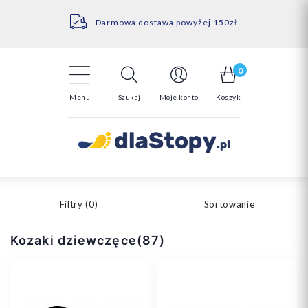
Kontakt
14 Dni na darmowy zwrot*
Darmowa dostawa powyżej 150zł
0
Menu
Szukaj
Moje konto
Koszyk
Filtry (
0
)
Sortowanie
Kozaki dziewczęce(87)