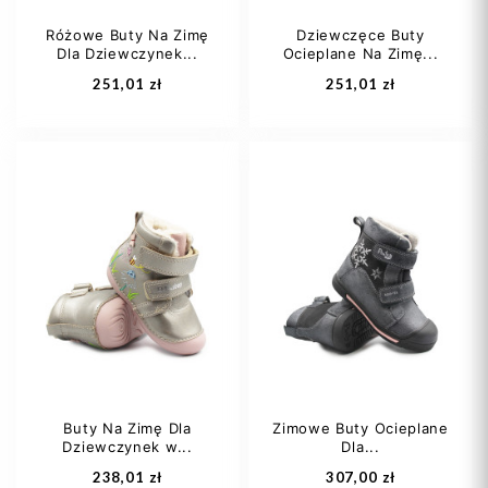
Różowe Buty Na Zimę
Dziewczęce Buty
Dla Dziewczynek...
Ocieplane Na Zimę...
Dodaj do koszyka
Dodaj do koszyka
251,01 zł
251,01 zł
22
23
24
23
25
Buty Na Zimę Dla
Zimowe Buty Ocieplane
Dziewczynek w...
Dla...
Dodaj do koszyka
Dodaj do koszyka
238,01 zł
307,00 zł