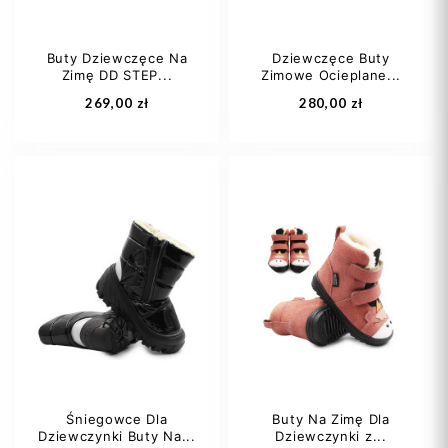
Buty Dziewczęce Na
Dziewczęce Buty
Zimę DD STEP...
Zimowe Ocieplane...
Dodaj do koszyka
Dodaj do koszyka
269,00 zł
280,00 zł
33
34
31
Śniegowce Dla
Buty Na Zimę Dla
Dziewczynki Buty Na...
Dziewczynki z...
Dodaj do koszyka
Dodaj do koszyka