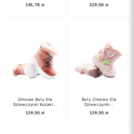
145,78 zł
329,00 zł
28
32
30
Zimowe Buty Dla
Buty Zimowe Dla
Dziewczynki Kozaki...
Dziewczynki...
Dodaj do koszyka
Dodaj do koszyka
129,00 zł
129,00 zł