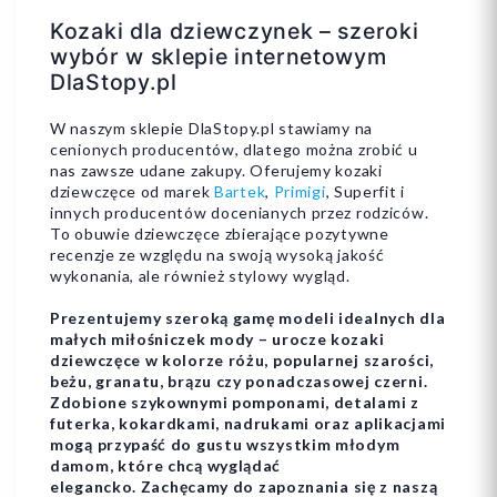
Kozaki dla dziewczynek – szeroki
wybór w sklepie internetowym
DlaStopy.pl
W naszym sklepie DlaStopy.pl stawiamy na
cenionych producentów, dlatego można zrobić u
nas zawsze udane zakupy. Oferujemy kozaki
dziewczęce od marek
Bartek
,
Primigi
, Superfit i
innych producentów docenianych przez rodziców.
To obuwie dziewczęce zbierające pozytywne
recenzje ze względu na swoją wysoką jakość
wykonania, ale również stylowy wygląd.
Prezentujemy szeroką gamę modeli idealnych dla
małych miłośniczek mody – urocze kozaki
dziewczęce w kolorze różu, popularnej szarości,
beżu, granatu, brązu czy ponadczasowej czerni.
Zdobione szykownymi pomponami, detalami z
futerka, kokardkami, nadrukami oraz aplikacjami
mogą przypaść do gustu wszystkim młodym
damom, które chcą wyglądać
elegancko.
Zachęcamy do zapoznania się z naszą