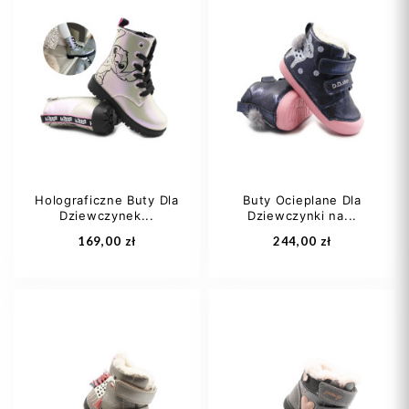
22/23
26-27
30
Holograficzne Buty Dla
Buty Ocieplane Dla
Dziewczynek...
Dziewczynki na...
Dodaj do koszyka
Dodaj do koszyka
169,00 zł
244,00 zł