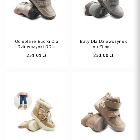
24
25
27
21
22
Ocieplane Buciki Dla
Buty Dla Dziewczynek
Dziewczynki DD...
na Zimę...
Dodaj do koszyka
Dodaj do koszyka
251,01 zł
253,00 zł
21
22
21
22
23