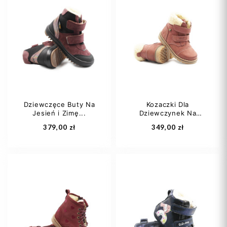
21
22
23
31
32
33
24
25
+3
Dziewczęce Buty Na
Kozaczki Dla
Jesień i Zimę...
Dziewczynek Na
Dodaj do koszyka
Dodaj do koszyka
Zimę...
379,00 zł
349,00 zł
26
27
28
22
23
24