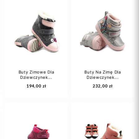
21
22
23
27
28
29
26
27
30
31
+5
Buty Zimowe Dla
Buty Na Zimę Dla
Dziewczynek...
Dziewczynek...
Dodaj do koszyka
Dodaj do koszyka
194,00 zł
232,00 zł
21
22
23