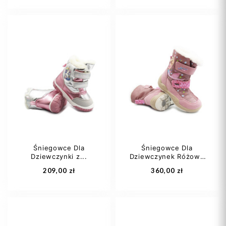
25
26
27
24
25
26
28
29
+1
27
28
+2
Śniegowce Dla
Śniegowce Dla
Dziewczynki z...
Dziewczynek Różowe
Dodaj do koszyka
Dodaj do koszyka
z...
209,00 zł
360,00 zł