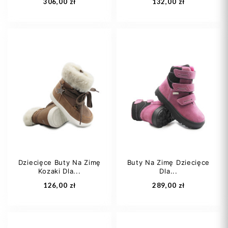
306,00 zł
132,00 zł
28
29
31
22
25
26
32
33
27
28
+2
Dziecięce Buty Na Zimę
Buty Na Zimę Dziecięce
Kozaki Dla...
Dla...
Dodaj do koszyka
Dodaj do koszyka
126,00 zł
289,00 zł