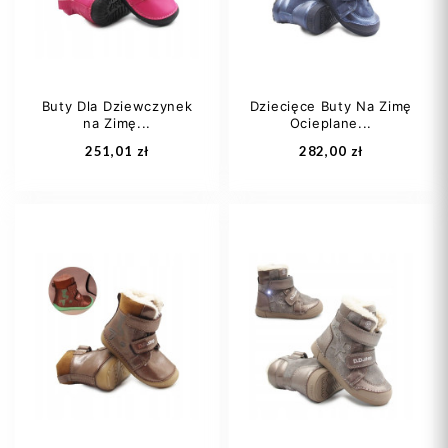
Buty Dla Dziewczynek
Dziecięce Buty Na Zimę
na Zimę...
Ocieplane...
Dodaj do koszyka
Dodaj do koszyka
251,01 zł
282,00 zł
20
21
22
25
27
29
23
25
30