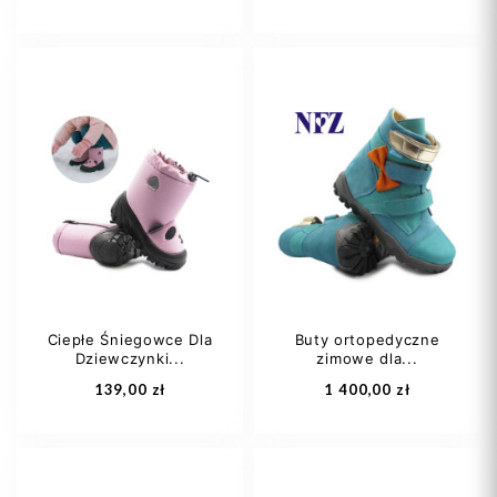
29
30
31
21
22
33
Ciepłe Śniegowce Dla
Buty ortopedyczne
Dziewczynki...
zimowe dla...
Dodaj do koszyka
Dodaj do koszyka
139,00 zł
1 400,00 zł