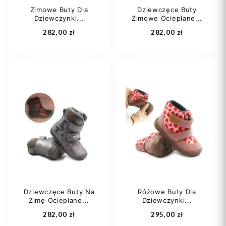
Zimowe Buty Dla
Dziewczęce Buty
Dziewczynki...
Zimowe Ocieplane...
Dodaj do koszyka
Dodaj do koszyka
282,00 zł
282,00 zł
25
26
27
25
30
28
30
Dziewczęce Buty Na
Różowe Buty Dla
Zimę Ocieplane...
Dziewczynki...
Dodaj do koszyka
Dodaj do koszyka
282,00 zł
295,00 zł