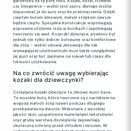
garderoby na tę porę roku. Kozaki, botki, trzewiki
czy śniegowce – wybór jest spory, dlatego można
dopasować je do aury oraz do przeznaczenia. Dzięki
ciepłym butom zimowym, małym stópkom zawsze
będzie ciepło. Specjalne konstrukcje wspomagają
poprawne ułożenie stóp w bucikach i zapobiegają
tworzeniu się wad. Kozaczki dziecięce, powinny być
jednak nie tylko dobrze izolowane oraz komfortowe
dla stóp – wybór obuwia zimowego dla tak
wymagającej użytkowniczki musi także uwzględniać
jej gust oraz być zapinane na suwak lub rzepy dla
łatwości użytkowania.
Na co zwrócić uwagę wybierając
kozaki dla dziewczynki?
Ocieplane kozaki dziecięce to zimowy must-have.
To wysokie buty, które tworzone są z naciekiem na
wygodę małych stóp nawet podczas długiego
przebywania na dworze. Wykonane z wysokiej
jakości skór, uzupełnione materiałami tekstylnymi
oraz grubą warstwą docieplenia zapewniają
skuteczną ochronę przed chłodem i mrozem. W
wybranych modnych modelach można spotkać się