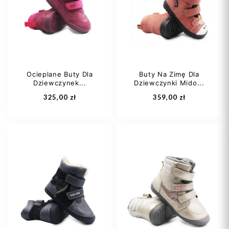
22
25
24
29
Ocieplane Buty Dla
Buty Na Zimę Dla
Dziewczynek...
Dziewczynki Mido...
Dodaj do koszyka
Dodaj do koszyka
325,00 zł
359,00 zł
31
32
33
29
31
34