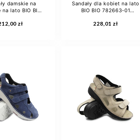
ły damskie na
Sandały dla kobiet na lato
e na lato BIO BIO
BIO BIO 782663-01
2-04 ROMINA...
ROSANA
aj do koszyka
Dodaj do koszyka
212,00 zł
228,01 zł
36
37
38
40
38
39
40
41