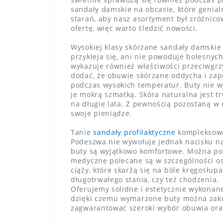
sandały damskie na obcasie, które genial
starań, aby nasz asortyment był zróżnico
ofertę, więc warto śledzić nowości.
Wysokiej klasy skórzane sandały damskie t
przykleja się, ani nie powoduje bolesnyc
wykazuje również właściwości przeciwgrzy
dodać, że obuwie skórzane oddycha i zap
podczas wysokich temperatur. Buty nie wy
je mokrą szmatką. Skóra naturalna jest 
na długie lata. Z pewnością pozostaną w 
swoje pieniądze.
Tanie
sandały profilaktyczne
kompleksowo 
Podeszwa nie wywołuje jednak nacisku na n
buty są wyjątkowo komfortowe. Można poc
medyczne polecane są w szczególności os
ciąży, które skarżą się na bóle kręgosłu
długotrwałego stania, czy też chodzenia.
Oferujemy solidne i estetycznie wykonan
dzięki czemu wymarzone buty można zakup
zagwarantować szeroki wybór obuwia or