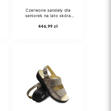
Czerwone sandały dla
seniorek na lato skóra
naturalna Berkemann...
Dodaj do koszyka
446,99 zł
36 1/3
38
38 2/3
39,5
40
+1