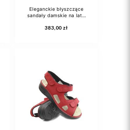
Eleganckie błyszczące
sandały damskie na lato
Berkemann Rina...
Dodaj do koszyka
383,00 zł
35,5
36 1/3
37
39,5
40