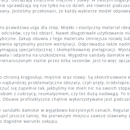
nie sprawdzają się nie tylko na co dzień, ale również podcza
wany. Jesteśmy przekonani, że każdy wybierze model odpowie
o prawdziwa ulga dla stóp. Miękki i elastyczny materiał idea
h odcisków, czy też obtarć. Nawet długotrwałe użytkowanie n
biczne. Zakup obuwia z tego materiału zmniejsza rozwój lub
ewnia optymalny poziom wentylacji. Odprowadza także nadmia
magają specjalistycznej i skomplikowanej pielęgnacji. Wysta
trwała i odporna na uszkodzenia. Wygodne sandały damskie wy
nienaruszonym stanie przez kilka sezonów. Jest to więc opcja
chronią kręgosłup, mięśnie oraz stawy. Są skonstruowane w
ajbardziej problematyczne obszary, czyli pięty, śródstopie, 
zuć się zupełnie tak, jakbyśmy nie mieli nic na swoich stop
obom z cukrzycą, reumatyzmem, czy też dużą nadwagą. To św
pa. Obuwie profilaktyczne chętnie wykorzystywane jest podcza
e sandałki damskie w wyjątkowo korzystnych cenach. Regula
ić jeszcze taniej. Na pierwszym miejscu zawsze stawiamy z
az dogodne warunki zakupu.