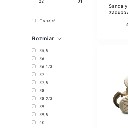
22
31
Sandały
zabudo
Lare
Dod
On sale!
Rozmiar
35,5
36
36 1/3
37
37,5
37
37,
38
3
38 2/3
39
39,5
40