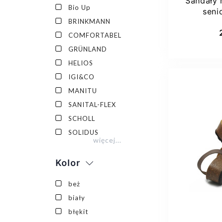
Sandały 
Bio Up
seni
BRINKMANN
natur
COMFORTABEL
GRÜNLAND
HELIOS
IGI&CO
MANITU
SANITAL-FLEX
SCHOLL
SOLIDUS
więcej...
36
Kolor
beż
biały
błękit