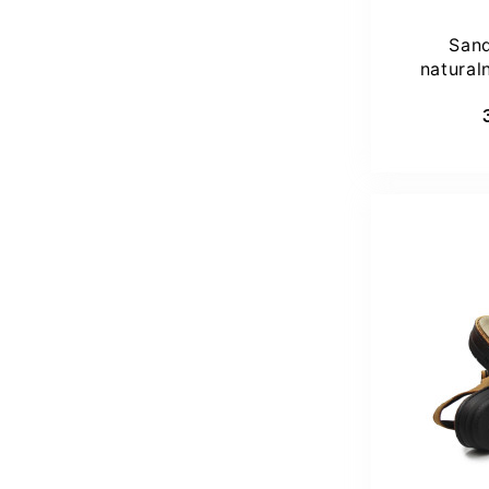
Sand
natural
lato B
Dod
37
3