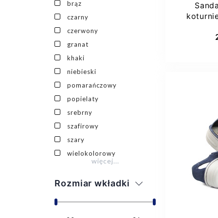
brąz
Sanda
koturni
czarny
78266
Dod
czerwony
granat
khaki
niebieski
pomarańczowy
popielaty
srebrny
szafirowy
szary
wielokolorowy
36
więcej...
Rozmiar wkładki