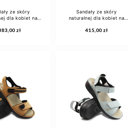
ały ze skóry
Sandały ze skóry
nej dla kobiet na
naturalnej dla kobiet na
erkemann Rina...
lato Berkemann Jacklyn...
aj do koszyka
Dodaj do koszyka
383,00 zł
415,00 zł
7,5
38
40
36 1/3
37,5
38 2/3