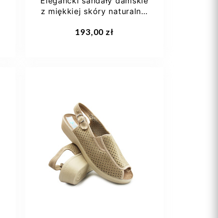
Elegancki sandały damskie
o
z miękkiej skóry naturalnej
T....
193,00 zł
36
38
40
41