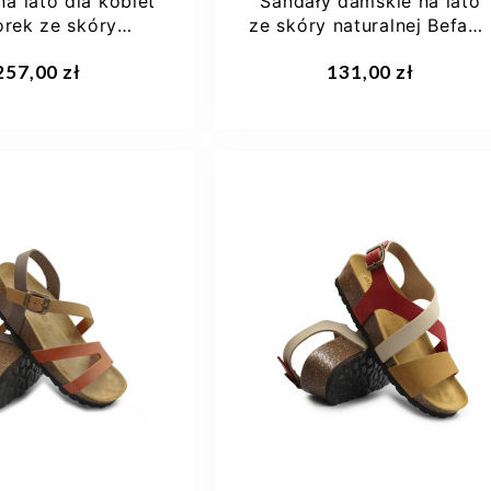
na lato dla kobiet
Sandały damskie na lato
orek ze skóry
ze skóry naturalnej Befad
alnej Helios...
158D287
257,00 zł
131,00 zł
37
38
39
36
37
38
39
40
+1
41