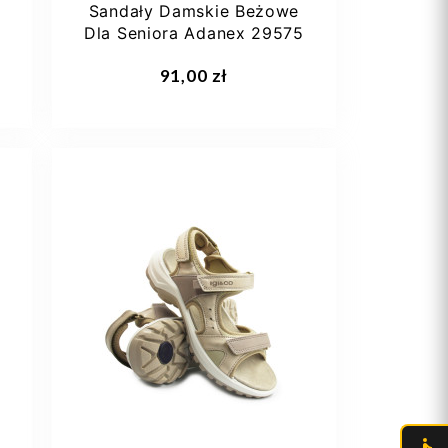
Sandały Damskie Beżowe
Dla Seniora Adanex 29575
Dodaj do koszyka
91,00 zł
36
37
39
40