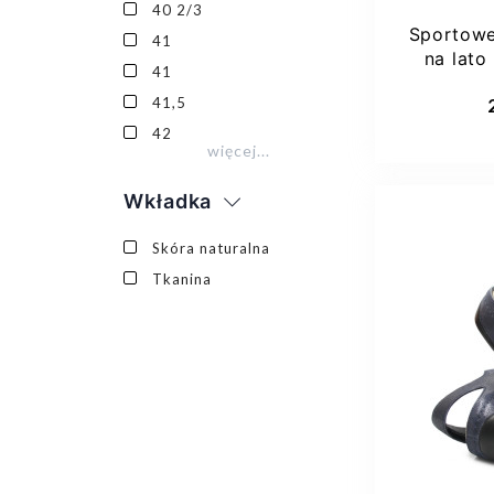
40 2/3
Sportowe
41
na lato
41
Dod
41,5
42
więcej...
Wkładka
Skóra naturalna
Tkanina
37