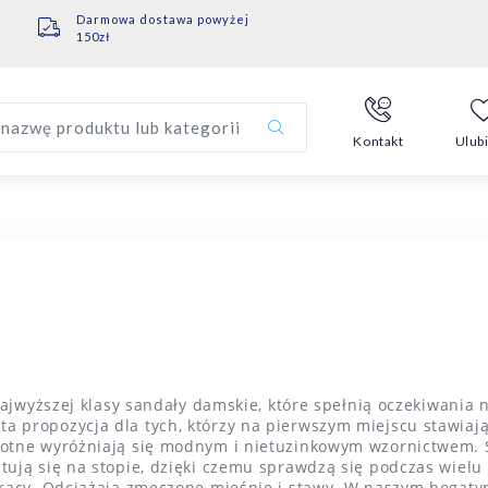
Darmowa dostawa powyżej
150zł
nazwę produktu lub kategorii
Kontakt
Ulub
najwyższej klasy sandały damskie, które spełnią oczekiwania
propozycja dla tych, którzy na pierwszym miejscu stawiają
otne wyróżniają się modnym i nietuzinkowym wzornictwem. S
ją się na stopie, dzięki czemu sprawdzą się podczas wielu 
racy. Odciążają zmęczone mięśnie i stawy. W naszym bogaty