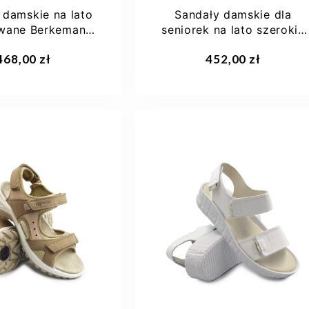
 damskie na lato
Sandały damskie dla
wane Berkemann
seniorek na lato szerokie
na 03100-396
Berkemann...
aj do koszyka
Dodaj do koszyka
468,00 zł
452,00 zł
5
38
38 2/3
36 1/3
37
37,5
9,5
+1
38 2/3
+3