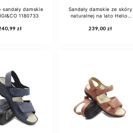
 sandały damskie
Sandały damskie ze skóry
 IGI&CO 1180733
naturalnej na lato Helios
136
aj do koszyka
Dodaj do koszyka
240,99 zł
239,00 zł
38
39
40
38
39
40
41
41