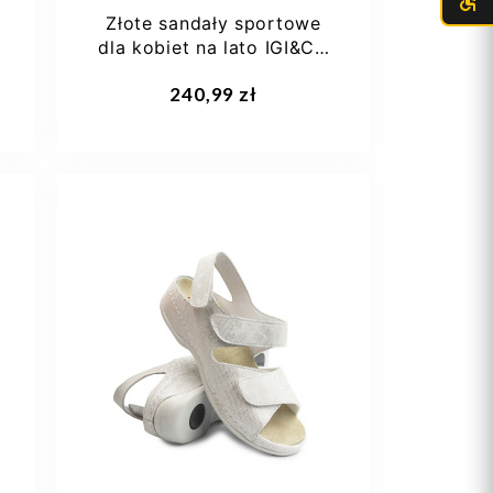
Złote sandały sportowe
dla kobiet na lato IGI&CO
1180700
Dodaj do koszyka
240,99 zł
38
36
37
38
39
40
+1