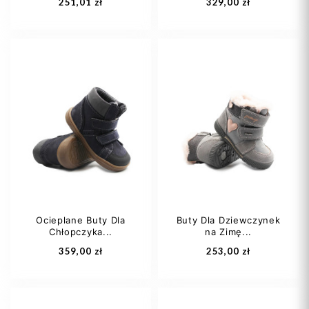
251,01 zł
329,00 zł
20
21
22
20
21
23
24
+1
Ocieplane Buty Dla
Buty Dla Dziewczynek
Chłopczyka...
na Zimę...
Dodaj do koszyka
Dodaj do koszyka
359,00 zł
253,00 zł