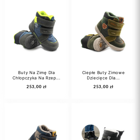
20
21
22
21
22
23
23
24
+1
Buty Na Zimę Dla
Ciepłe Buty Zimowe
Chłopczyka Na Rzep...
Dziecięce Dla...
Dodaj do koszyka
Dodaj do koszyka
253,00 zł
253,00 zł
21
22
23
21
22
24