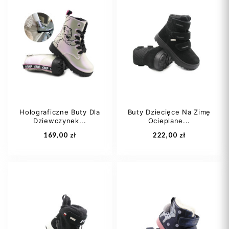
29
30
31
21
22
33
Holograficzne Buty Dla
Buty Dziecięce Na Zimę
Dziewczynek...
Ocieplane...
Dodaj do koszyka
Dodaj do koszyka
169,00 zł
222,00 zł