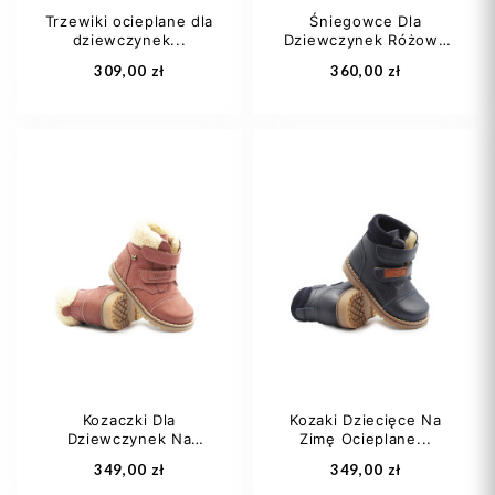
Trzewiki ocieplane dla
Śniegowce Dla
dziewczynek...
Dziewczynek Różowe
Dodaj do koszyka
Dodaj do koszyka
z...
309,00 zł
360,00 zł
20
21
22
31
32
33
23
24
+1
Kozaczki Dla
Kozaki Dziecięce Na
Dziewczynek Na
Zimę Ocieplane...
Dodaj do koszyka
Dodaj do koszyka
Zimę...
349,00 zł
349,00 zł