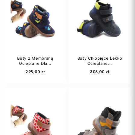
Buty z Membraną
Buty Chłopięce Lekko
Ocieplane Dla...
Ocieplane...
295,00 zł
306,00 zł
22
23
24
27
28
29
25
26
+4
30
31
+2