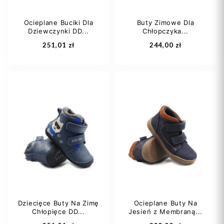
Ocieplane Buciki Dla
Buty Zimowe Dla
Dziewczynki DD...
Chłopczyka...
Dodaj do koszyka
Dodaj do koszyka
251,01 zł
244,00 zł
21
22
21
22
Dziecięce Buty Na Zimę
Ocieplane Buty Na
Chłopięce DD...
Jesień z Membraną...
Dodaj do koszyka
Dodaj do koszyka