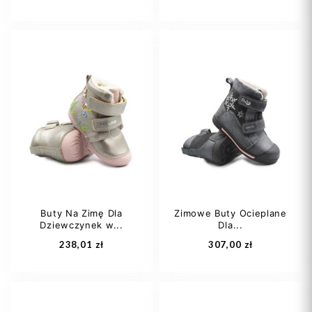
22
23
24
20
22
25
Buty Na Zimę Dla
Zimowe Buty Ocieplane
Dziewczynek w...
Dla...
Dodaj do koszyka
Dodaj do koszyka
238,01 zł
307,00 zł