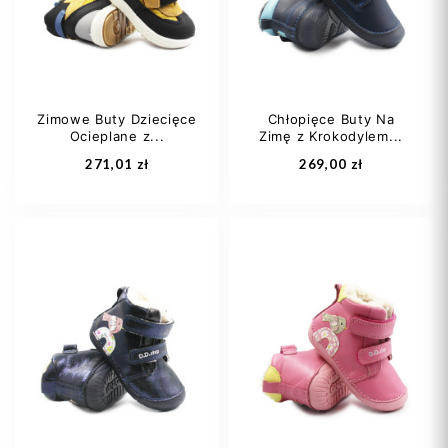
25
26
+1
25
26
+1
Zimowe Buty Dziecięce
Chłopięce Buty Na
Ocieplane z...
Zimę z Krokodylem...
Dodaj do koszyka
Dodaj do koszyka
271,01 zł
269,00 zł
21
22
26
29
30
31
28
29