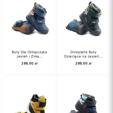
28
29
30
21
22
23
31
32
+4
25
Buty Dla Chłopczyka
Ocieplane Buty
Jesień i Zima...
Dziecięce na Jesień...
Dodaj do koszyka
Dodaj do koszyka
288,00 zł
288,00 zł
22
23
24
22
23
24