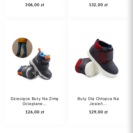
Rzep...
306,00 zł
132,00 zł
28
29
31
22
25
26
32
33
27
28
+2
Dziecięce Buty Na Zimę
Buty Dla Chłopca Na
Ocieplane...
Jesień...
Dodaj do koszyka
Dodaj do koszyka
126,00 zł
129,00 zł