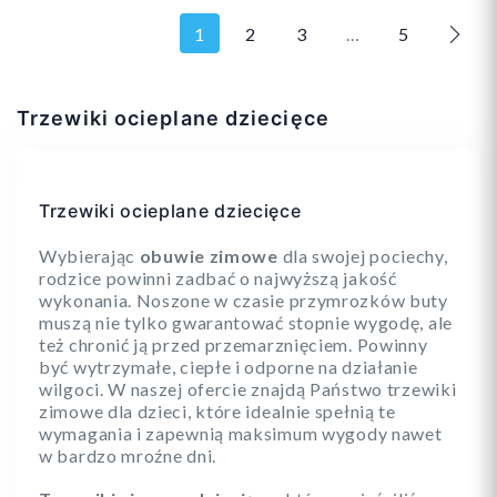
1
2
3
…
5
Nast
21
22
23
Trzewiki ocieplane dziecięce
23
24
25
+3
Trzewiki ocieplane dziecięce
Wybierając
obuwie zimowe
dla swojej pociechy,
rodzice powinni zadbać o najwyższą jakość
Dodaj do koszyka
Dodaj do koszyka
wykonania. Noszone w czasie przymrozków buty
muszą nie tylko gwarantować stopnie wygodę, ale
też chronić ją przed przemarznięciem. Powinny
być wytrzymałe, ciepłe i odporne na działanie
wilgoci. W naszej ofercie znajdą Państwo trzewiki
zimowe dla dzieci, które idealnie spełnią te
wymagania i zapewnią maksimum wygody nawet
w bardzo mroźne dni.