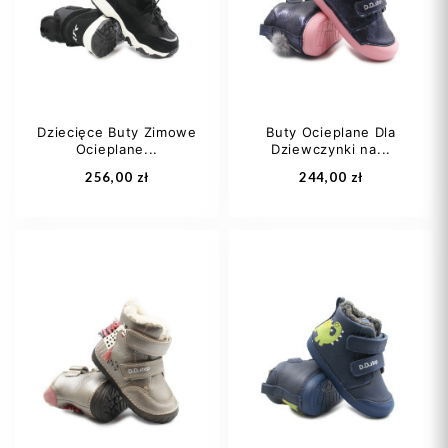
24
25
27
35
36
Dziecięce Buty Zimowe
Buty Ocieplane Dla
Ocieplane...
Dziewczynki na...
Dodaj do koszyka
Dodaj do koszyka
256,00 zł
244,00 zł
27
29
30
21
22
32
37