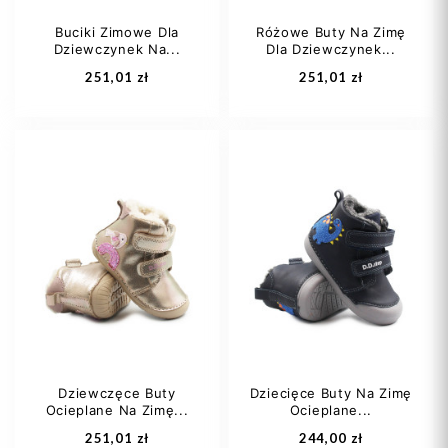
Buciki Zimowe Dla
Różowe Buty Na Zimę
Dziewczynek Na...
Dla Dziewczynek...
Dodaj do koszyka
Dodaj do koszyka
251,01 zł
251,01 zł
20
22
25
23
Dziewczęce Buty
Dziecięce Buty Na Zimę
Ocieplane Na Zimę...
Ocieplane...
Dodaj do koszyka
Dodaj do koszyka
251,01 zł
244,00 zł