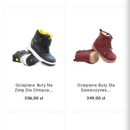
22
23
24
21
22
23
25
24
25
Ocieplane Buty Na
Ocieplane Buty Dla
Zimę Dla Chłopca...
Dziewczynek...
Dodaj do koszyka
Dodaj do koszyka
306,00 zł
349,00 zł