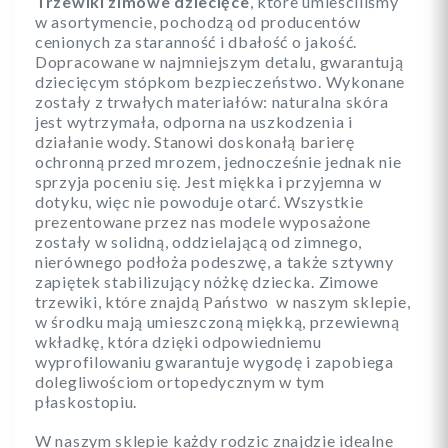
Trzewiki zimowe dziecięce
, które umieściliśmy
w asortymencie, pochodzą od producentów
cenionych za staranność i dbałość o jakość.
Dopracowane w najmniejszym detalu, gwarantują
dziecięcym stópkom bezpieczeństwo. Wykonane
zostały z trwałych materiałów: naturalna skóra
jest wytrzymała, odporna na uszkodzenia i
działanie wody. Stanowi doskonałą barierę
ochronną przed mrozem, jednocześnie jednak nie
sprzyja poceniu się. Jest miękka i przyjemna w
dotyku, więc nie powoduje otarć. Wszystkie
prezentowane przez nas modele wyposażone
zostały w solidną, oddzielającą od zimnego,
nierównego podłoża podeszwę, a także sztywny
zapiętek stabilizujący nóżkę dziecka. Zimowe
trzewiki, które znajdą Państwo w naszym sklepie,
w środku mają umieszczoną miękką, przewiewną
wkładkę, która dzięki odpowiedniemu
wyprofilowaniu gwarantuje wygodę i zapobiega
dolegliwościom ortopedycznym w tym
płaskostopiu.
W naszym sklepie każdy rodzic znajdzie idealne