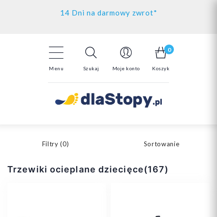
Kontakt
14 Dni na darmowy zwrot*
Darmowa dostawa powyżej 150zł
0
Menu
Szukaj
Moje konto
Koszyk
Filtry (
0
)
Sortowanie
Trzewiki ocieplane dziecięce(167)