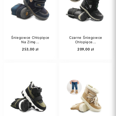
25
26
25
26
Śniegowce Chłopięce
Czarne Śniegowce
Na Zimę...
Chłopięce...
Dodaj do koszyka
Dodaj do koszyka
253,00 zł
209,00 zł
22
23
24
32
33
34
25
35
36