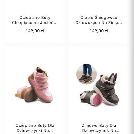
Ocieplane Buty
Ciepłe Śniegowce
Chłopięce na Jesień...
Dziewczęce Na Zimę...
Dodaj do koszyka
Dodaj do koszyka
149,00 zł
149,00 zł
31
32
35
32
34
37
Ocieplane Buty Dla
Zimowe Buty Dla
Dziewczynki Na...
Dziewczynek Na
Dodaj do koszyka
Dodaj do koszyka