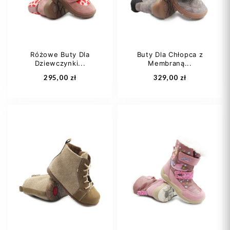
Różowe Buty Dla
Buty Dla Chłopca z
Dziewczynki...
Membraną...
Dodaj do koszyka
Dodaj do koszyka
295,00 zł
329,00 zł
24
25
26
23
24
25
27
28
+2
26
27
+3