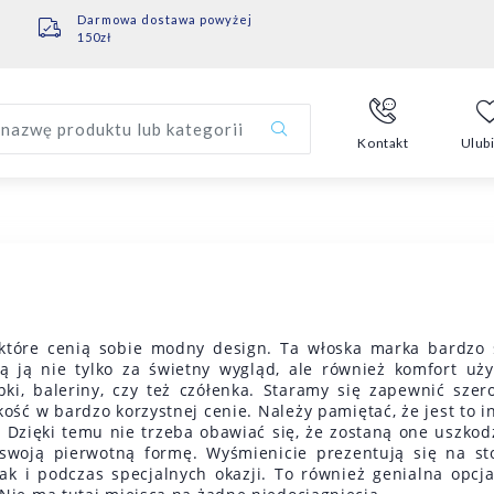
Darmowa dostawa powyżej
150zł
nazwę produktu lub kategorii
Kontakt
Ulub
które cenią sobie modny design. Ta włoska marka bardzo 
 ją nie tylko za świetny wygląd, ale również komfort uży
ki, baleriny, czy też czółenka. Staramy się zapewnić szero
ość w bardzo korzystnej cenie. Należy pamiętać, że jest to in
. Dzięki temu nie trzeba obawiać się, że zostaną one uszko
woją pierwotną formę. Wyśmienicie prezentują się na sto
jak i podczas specjalnych okazji. To również genialna opcj