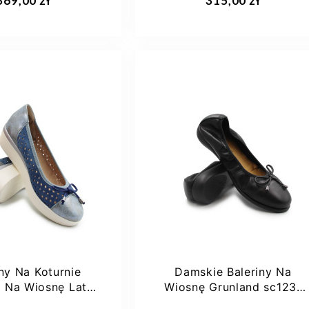
369,00 zł
315,00 zł
36
37
38
39
43
40
+1
iny Na Koturnie
Damskie Baleriny Na
 Na Wiosnę Lato
Wiosnę Grunland sc1231
d sc1784 Auge...
Agri Scarpe Donna Nero
aj do koszyka
Dodaj do koszyka