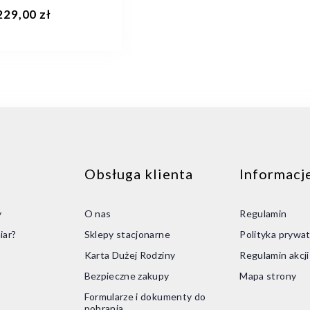
Khaki
aj do koszyka
Dodaj do koszyka
229,00 zł
Obsługa klienta
Informacj
41
43
y
O nas
Regulamin
iar?
Sklepy stacjonarne
Polityka prywat
Karta Dużej Rodziny
Regulamin akcj
Bezpieczne zakupy
Mapa strony
Formularze i dokumenty do
pobrania