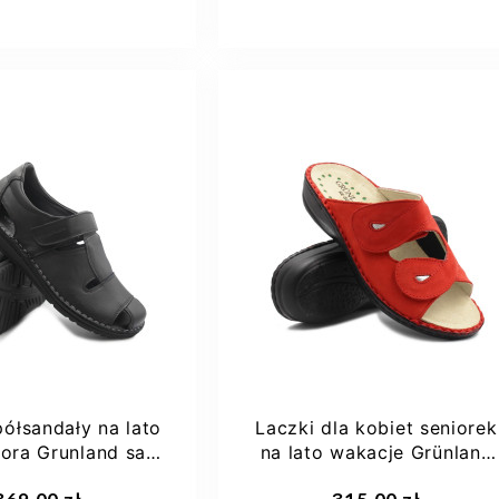
37
39
36
ółsandały na lato
Laczki dla kobiet seniorek
iora Grunland sa
na lato wakacje Grünland
5 lapo nero
Dara Rosso
aj do koszyka
Dodaj do koszyka