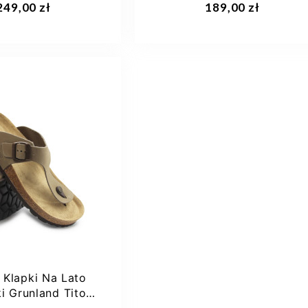
249,00 zł
189,00 zł
36
40
36
 Klapki Na Lato
i Grunland Tito