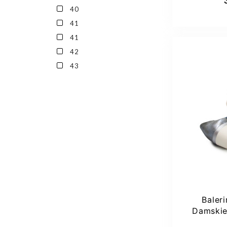
40
41
41
42
43
Baler
Damskie
Grunlan
Dod