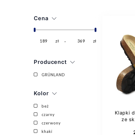
Cena
189
zł
369
zł
Producenct
GRÜNLAND
Kolor
beż
Klapki d
czarny
ze sk
czerwony
Grunl
khaki