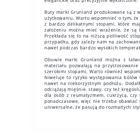
eleganckie oraz precyzyjnie wykończone.
Buty marki Grunland produkowane są z w
użytkowaniu. Warto wspomnieć o tym, że 
z bardzo delikatnymi stopami, które ma
założeniu można mieć wrażenie, że są 
Przekłada się to na niższą potliwość stó
przypadku, gdy zależy nam na zachowani
nawet podczas bardzo wysokich temperat
Obuwie marki Grunland można z łatwoś
materiału pozwalają na przystosowanie 
szerokimi stopami. Warto również wspom
Niweluje to ryzyko występowania bólów w
nawet na niekorzystnym podłożu. Dodatk
odciążają mięśnie, stawy, czy też kręgo
dla osób z reumatyzmem, cukrzycą, czy 
ponadczasowe, więc nie trzeba obawiać si
uniwersalne, że pasują do rozmaitych styl