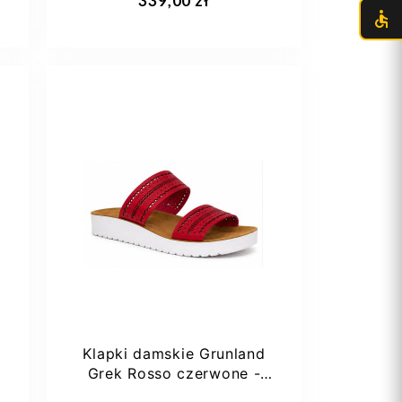
339,00 zł
38
Klapki damskie Grunland
Grek Rosso czerwone -
wygodne klapki na...
Dodaj do koszyka