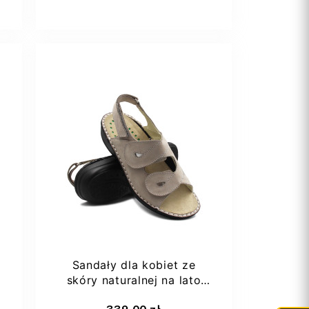
37
39
40
Sandały dla kobiet ze
skóry naturalnej na lato
Grünland Dara...
Dodaj do koszyka