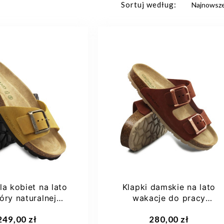
Sortuj według:
la kobiet na lato
Klapki damskie na lato
óry naturalnej
wakacje do pracy
and CB 3029...
profilowane Grunland cb...
249,00 zł
280,00 zł