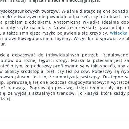
 Nie ma tutaj miejsca na żadne niedociągnięcia.
ysokogatunkowych tworzyw. Właśnie dlatego są one ponadpr
miękkie tworzywo nie powoduje odparzeń, czy też obtarć. Je
ją problem z odciskami. Anatomiczna wkładka idealnie do
to buty szyte na miarę. Nowoczesne wkładki gwarantują r
p, a także zmniejsza ryzyko pojawienia się grzybicy.
Wkładka 
u prawidłowego poziomu higieny. Wszystko to sprawia, że 
ur.
cią dopasować do indywidualnych potrzeb. Regulowane z
butów do różnej tęgości stopy. Marka ta polecana jest z
nieć o tym, że podeszwy profilowane są w taki sposób, aby
 okolicy śródstopia, pięt, czy też palców. Podeszwy są wyp
owym plusem jest to, że amortyzują wstrząsy. Dostępne są 
słup. Sprawdzają się one podczas długodystansowych wyciecze
też nadwagą. Poprawiają postawę, dzięki czemu cały organi
ę, że wyjdą z aktualnych trendów. To klasyki, które każdy 
izacji.