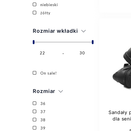
niebieski
żółty
Rozmiar wkładki
22
30
On sale!
Rozmiar
36
37
Sandały p
dla sen
38
151
Dod
39