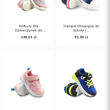
Półbuty Dla
Trampki Chłopięce do
Dziewczynek do
Szkoły i...
Dodaj do koszyka
Dodaj do koszyka
Szkoły...
148,01 zł
93,00 zł
30
31
32
25
26
27
33
34
+4
28
29
+4