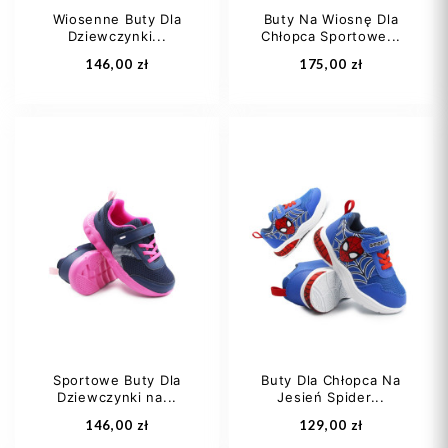
Wiosenne Buty Dla
Buty Na Wiosnę Dla
Dziewczynki...
Chłopca Sportowe...
Dodaj do koszyka
Dodaj do koszyka
146,00 zł
175,00 zł
24
27
28
28
29
30
29
30
+4
31
32
+3
Sportowe Buty Dla
Buty Dla Chłopca Na
Dziewczynki na...
Jesień Spider...
Dodaj do koszyka
Dodaj do koszyka
146,00 zł
129,00 zł