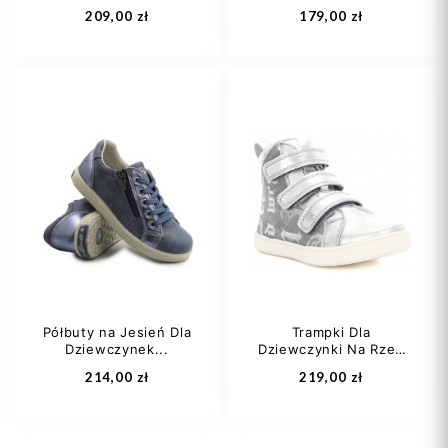
209,00 zł
179,00 zł
22
23
Półbuty na Jesień Dla
Trampki Dla
Dziewczynek...
Dziewczynki Na Rzep
Dodaj do koszyka
Dodaj do koszyka
Za...
214,00 zł
219,00 zł