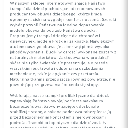
W naszym sklepie internetowym znajdą Państwo
trampki dla dzieci pochodzące od renomowanych
producentów obuwia dziecięcego, którzy kładą
ogromny nacisk na wygodę i komfort noszenia. Szeroki
wybór pozwoli Państwu na idealne dopasowanie
modelu obuwia do potrzeb Państwa dziecka.
Proponujemy trampki dziecięce dla chłopców i
dziewczynek, modele krótkie i za kostkę. Największym
atutem naszego obuwia jest bez wątpienia wysoka
jakość wykonania. Buciki w całości wykonane zostały z
naturalnych materiałów. Zastosowana w produkcji
skóra nie tylko świetnie się prezentuje, ale przede
wszystkim jest trwała i odporna na uszkodzenia
mechaniczne, takie jak pękanie czy przetarcia.
Naturalna tkanina przepuszcza również powietrze, nie
powodując przegrzewania i pocenia się stopy.
Wybierając nasze trampki profilaktyczne dla dzieci,
zapewniają Państwo swojej pociesze maksimum
bezpieczeństwa. Sztywny zapiętek doskonale
stabilizuje stopę, a solidna podeszwa zabezpiecza ją
przed bezpośrednim kontaktem z nierównościami
podłoża. Trampki ortopedyczne dla dzieci zostały
wyposażone w miękką, dobrze wyprofilowaną wkładkę,