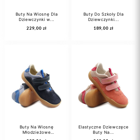
Buty Na Wiosnę Dla
Buty Do Szkoły Dla
Dziewczynki w...
Dziewczynki...
Dodaj do koszyka
Dodaj do koszyka
229,00 zł
189,00 zł
22
25
28
31
Buty Na Wiosnę
Elastyczne Dziewczęce
Młodzieżowe
Buty Na...
Dodaj do koszyka
Dodaj do koszyka
Chłopak...