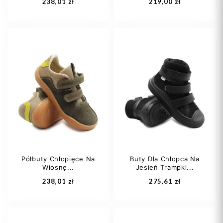
238,01 zł
219,00 zł
30
35
27
Półbuty Chłopięce Na
Buty Dla Chłopca Na
Wiosnę...
Jesień Trampki...
Dodaj do koszyka
Dodaj do koszyka
238,01 zł
275,61 zł