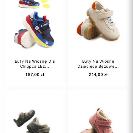
25
26
27
25
26
27
28
29
+4
28
29
+2
Buty Na Wiosnę Dla
Buty Na Wiosnę
Chłopca LED...
Dziecięce Beżowe...
Dodaj do koszyka
Dodaj do koszyka
187,00 zł
214,00 zł
19
20
22
24
28