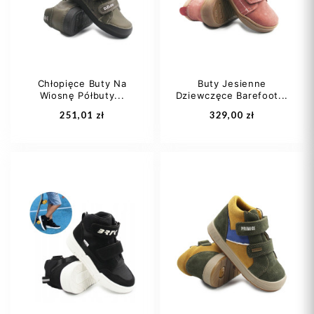
23
24
+1
Chłopięce Buty Na
Buty Jesienne
Wiosnę Półbuty...
Dziewczęce Barefoot...
Dodaj do koszyka
Dodaj do koszyka
251,01 zł
329,00 zł
25
26
27
20
21
22
28
29
+1
23
24
+1