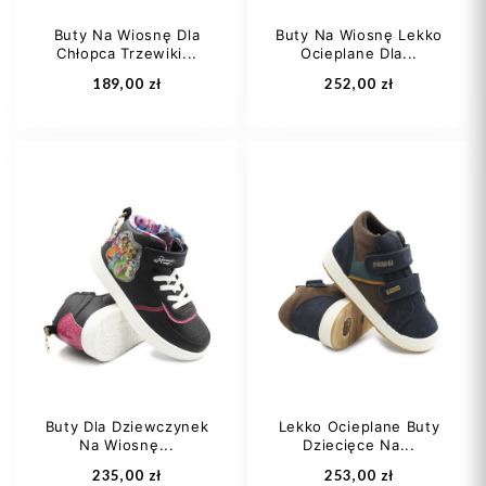
Buty Na Wiosnę Dla
Buty Na Wiosnę Lekko
Chłopca Trzewiki...
Ocieplane Dla...
Dodaj do koszyka
Dodaj do koszyka
189,00 zł
252,00 zł
21
23
24
27
29
25
26
Buty Dla Dziewczynek
Lekko Ocieplane Buty
Na Wiosnę...
Dziecięce Na...
Dodaj do koszyka
Dodaj do koszyka
235,00 zł
253,00 zł