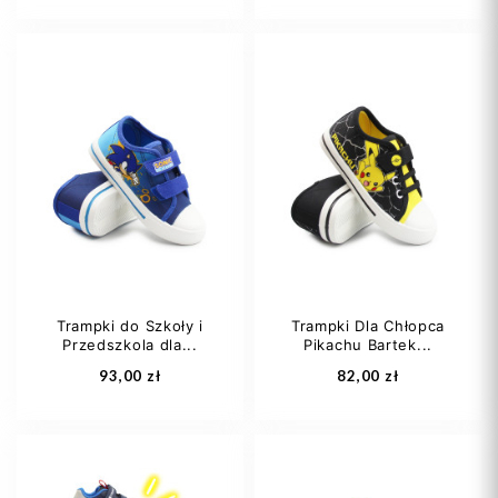
24
26
33
30
32
33
34
Trampki do Szkoły i
Trampki Dla Chłopca
Przedszkola dla...
Pikachu Bartek...
Dodaj do koszyka
Dodaj do koszyka
93,00 zł
82,00 zł