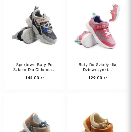
27
29
31
31
32
Sportowe Buty Po
Buty Do Szkoły dla
Szkole Dla Chłopca...
Dziewczynki...
Dodaj do koszyka
Dodaj do koszyka
144,00 zł
129,00 zł
30
32
34