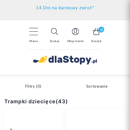
Kontakt
14 Dni na darmowy zwrot*
Darmowa dostawa powyżej 150zł
0
Menu
Szukaj
Moje konto
Koszyk
Filtry (
0
)
Sortowanie
Trampki dziecięce(43)