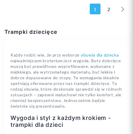
1
2
Nast
Trampki dziecięce
28
31
28
Każdy rodzic wie, że przy wyborze
obuwia dla dziecka
najważniejszym kryterium jest wygoda. Buty dziecięce
muszą być prawidłowo wyprofilowane, wykonane z
miękkiego, ale wytrzymałego materiału, być lekkie i
dobrze dopasowane do stopy. Te wymagania idealnie
Dodaj do koszyka
Dodaj do koszyka
spełniają oferowane przez nas trampki dziecięce. To
rodzaj obuwia, które doskonale sprawdzi się w różnych
sytuacjach – zapewni maluchowi nie tylko komfort, ale
również bezpieczeństwo. Jednocześnie będzie
świetnie się prezentowało.
Wygoda i styl z każdym krokiem -
trampki dla dzieci