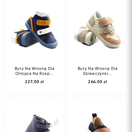
30
32
35
33
Buty Na Wiosnę Dla
Buty Na Wiosnę Dla
Chłopca Na Rzep...
Dziewczynki...
Dodaj do koszyka
Dodaj do koszyka
227,00 zł
266,00 zł