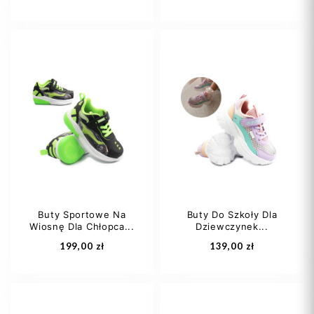
28
29
32
21
22
23
33
24
25
Buty Sportowe Na
Buty Do Szkoły Dla
Wiosnę Dla Chłopca...
Dziewczynek...
Dodaj do koszyka
Dodaj do koszyka
199,00 zł
139,00 zł