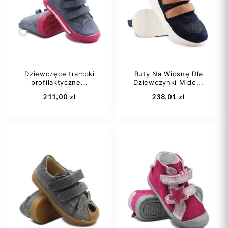
21
23
24
23
24
25
Dziewczęce trampki
Buty Na Wiosnę Dla
profilaktyczne...
Dziewczynki Mido...
Dodaj do koszyka
Dodaj do koszyka
211,00 zł
238,01 zł
31
32
33
25
26
27
36
28
29
+1