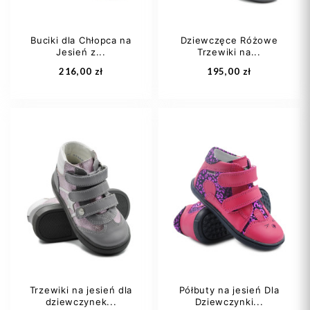
Buciki dla Chłopca na
Dziewczęce Różowe
Jesień z...
Trzewiki na...
Dodaj do koszyka
Dodaj do koszyka
216,00 zł
195,00 zł
21
23
Trzewiki na jesień dla
Półbuty na jesień Dla
dziewczynek...
Dziewczynki...
Dodaj do koszyka
Dodaj do koszyka