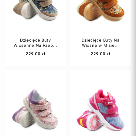
29
30
36
37
+1
Dziecięce Buty
Dziecięce Buty Na
Wiosenne Na Rzep...
Wiosnę w Misie...
Dodaj do koszyka
Dodaj do koszyka
229,00 zł
229,00 zł
22
23
24
23
24