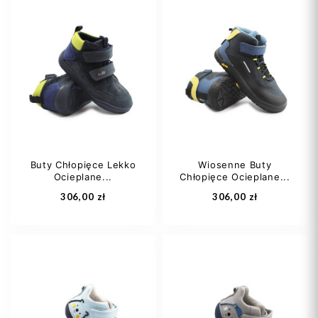
22
23
24
25
29
25
26
+4
Buty Chłopięce Lekko
Wiosenne Buty
Ocieplane...
Chłopięce Ocieplane...
Dodaj do koszyka
Dodaj do koszyka
306,00 zł
306,00 zł
27
28
29
27
29
30