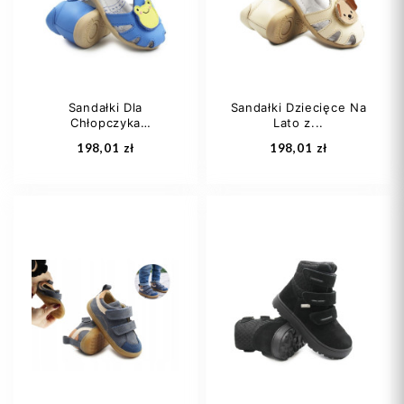
Sandałki Dla
Sandałki Dziecięce Na
Chłopczyka
Lato z...
Dodaj do koszyka
Dodaj do koszyka
Niebieskie...
198,01 zł
198,01 zł
20
21
25
21
24