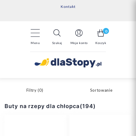
Kontakt
14 Dni na darmowy zwrot*
Darmowa dostawa powyżej 150zł
0
Menu
Szukaj
Moje konto
Koszyk
Filtry (
0
)
Sortowanie
Buty na rzepy dla chłopca(194)