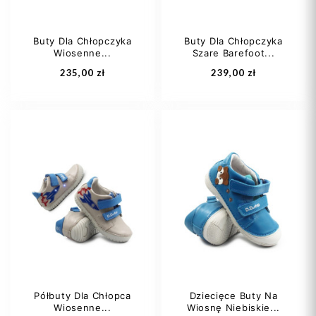
Buty Dla Chłopczyka
Buty Dla Chłopczyka
Wiosenne...
Szare Barefoot...
Dodaj do koszyka
Dodaj do koszyka
235,00 zł
239,00 zł
21
22
23
22
24
25
24
25
Półbuty Dla Chłopca
Dziecięce Buty Na
Wiosenne...
Wiosnę Niebiskie...
Dodaj do koszyka
Dodaj do koszyka