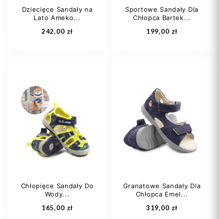
Dziecięce Sandały na
Sportowe Sandały Dla
Lato Ameko...
Chłopca Bartek...
Dodaj do koszyka
Dodaj do koszyka
242,00 zł
199,00 zł
21
22
23
27
31
32
24
25
34
35
Chłopięce Sandały Do
Granatowe Sandały Dla
Wody...
Chłopca Emel...
Dodaj do koszyka
Dodaj do koszyka
165,00 zł
319,00 zł