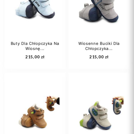
30
31
+2
31
Buty Dla Chłopczyka Na
Wiosenne Buciki Dla
Wiosnę...
Chłopczyka...
Dodaj do koszyka
Dodaj do koszyka
215,00 zł
215,00 zł
21
22
23
21
23
24
24