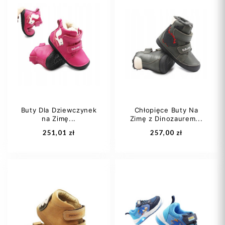
21
22
24
20
21
23
25
24
Buty Dla Dziewczynek
Chłopięce Buty Na
na Zimę...
Zimę z Dinozaurem...
Dodaj do koszyka
Dodaj do koszyka
251,01 zł
257,00 zł
20
21
22