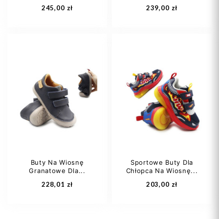
245,00 zł
239,00 zł
25
26
29
26
29
31
30
Buty Na Wiosnę
Sportowe Buty Dla
Granatowe Dla...
Chłopca Na Wiosnę...
Dodaj do koszyka
Dodaj do koszyka
228,01 zł
203,00 zł