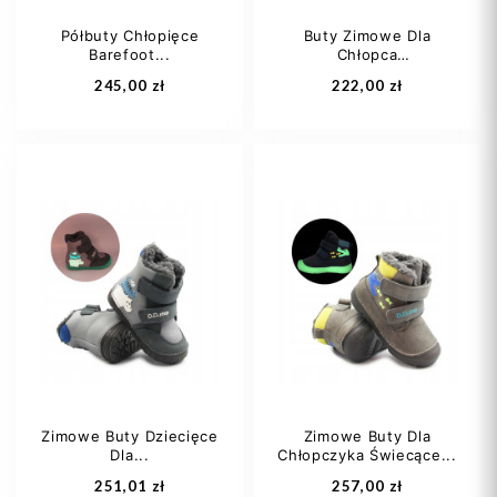
Półbuty Chłopięce
Buty Zimowe Dla
Barefoot...
Chłopca
Dodaj do koszyka
Dodaj do koszyka
Wodoodporne...
245,00 zł
222,00 zł
26
35
36
Zimowe Buty Dziecięce
Zimowe Buty Dla
Dla...
Chłopczyka Świecące...
Dodaj do koszyka
Dodaj do koszyka
251,01 zł
257,00 zł