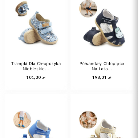
20
22
23
20
21
22
24
23
25
Trampki Dla Chłopczyka
Półsandały Chłopięce
Niebieskie...
Na Lato...
Dodaj do koszyka
Dodaj do koszyka
101,00 zł
198,01 zł
20
25
21
23