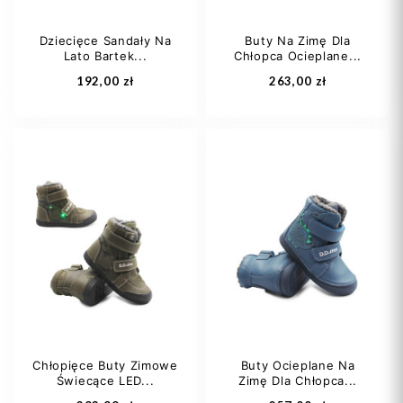
Dziecięce Sandały Na
Buty Na Zimę Dla
Lato Bartek...
Chłopca Ocieplane...
Dodaj do koszyka
Dodaj do koszyka
192,00 zł
263,00 zł
22
23
25
20
21
23
26
25
Chłopięce Buty Zimowe
Buty Ocieplane Na
Świecące LED...
Zimę Dla Chłopca...
Dodaj do koszyka
Dodaj do koszyka