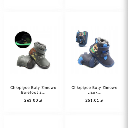
20
21
22
20
21
24
25
Chłopięce Buty Zimowe
Chłopięce Buty Zimowe
Barefoot z...
Lisek...
Dodaj do koszyka
Dodaj do koszyka
263,00 zł
251,01 zł