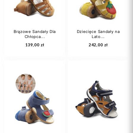
Brązowe Sandały Dla
Dziecięce Sandały na
Chłopca...
Lato...
Dodaj do koszyka
Dodaj do koszyka
139,00 zł
242,00 zł
22
23
24
22
23
24
25
26
+4
25