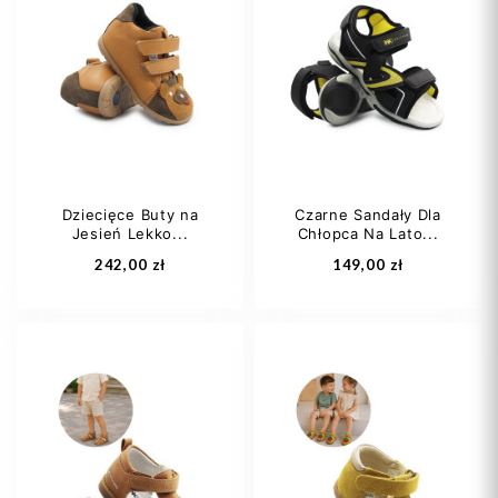
Dziecięce Buty na
Czarne Sandały Dla
Jesień Lekko...
Chłopca Na Lato...
242,00 zł
149,00 zł
21
22
23
31
32
33
24
25
34
35
+3