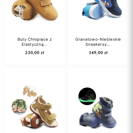
27
28
29
23
25
Buty Chłopięce z
Granatowo-Niebieskie
Elastyczną...
Sneakersy...
Dodaj do koszyka
Dodaj do koszyka
230,00 zł
169,00 zł
25
26
27
26
27
29
28
29
+4