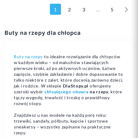
1
2
3
…
5
Nast
24
25
32
Buty na rzepy dla chłopca
31
33
Buty na rzepy
to idealne rozwiązanie dla chłopców
w każdym wieku – od maluchów stawiających
pierwsze kroki, aż po aktywnych uczniów. Łatwe
zapięcie, szybkie zakładanie i dobre dopasowanie to
tylko niektóre z zalet, które docenią zarówno dzieci,
Dodaj do koszyka
Dodaj do koszyka
jak i rodzice. W sklepie
DlaStopy.pl
oferujemy
szeroki wybór
chłopięcego obuwia
na rzepy
, które
łączy wygodę, trwałość i troskę o prawidłowy
rozwój stopy.
Znajdziesz u nas modele na każdą porę roku:
trzewiki, sandały, półbuty, kapcie i sportowe
sneakersy – wszystko zapinane na praktyczne
rzepy.