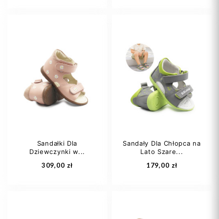
26
27
28
26
31
29
30
+1
Sandałki Dla
Sandały Dla Chłopca na
Dziewczynki w...
Lato Szare...
Dodaj do koszyka
Dodaj do koszyka
309,00 zł
179,00 zł