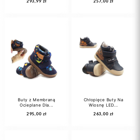
293,99 zł
257,00 zł
31
32
35
27
30
36
Buty z Membraną
Chłopięce Buty Na
Ocieplane Dla...
Wiosnę LED...
Dodaj do koszyka
Dodaj do koszyka
295,00 zł
263,00 zł