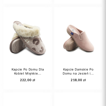
40
37
41
Kapcie Po Domu Dla
Kapcie Damskie Po
Kobiet Miękkie...
Domu na Jesień i...
Dodaj do koszyka
Dodaj do koszyka
222,00 zł
218,00 zł