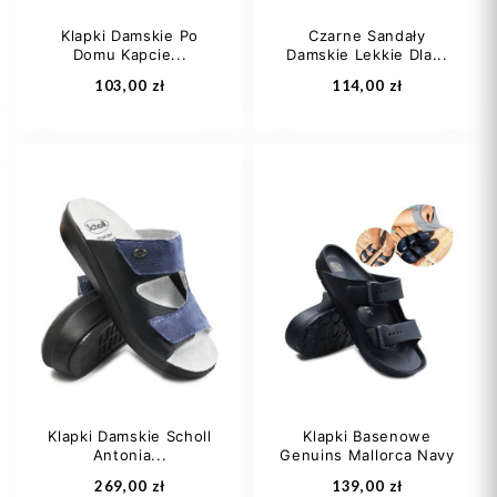
Klapki Damskie Po
Czarne Sandały
Domu Kapcie...
Damskie Lekkie Dla...
Dodaj do koszyka
Dodaj do koszyka
103,00 zł
114,00 zł
36
37
38
38
39
40
39
40
Klapki Damskie Scholl
Klapki Basenowe
Antonia...
Genuins Mallorca Navy
Dodaj do koszyka
Dodaj do koszyka
269,00 zł
139,00 zł