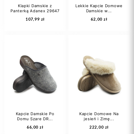
Klapki Damskie z
Lekkie Kapcie Domowe
Panterką Adanex 29647
Damskie w...
Dodaj do koszyka
Dodaj do koszyka
107,99 zł
62,00 zł
36
37
38
36
37
38
39
40
+1
39
40
+1
Kapcie Damskie Po
Kapcie Domowe Na
Domu Szare DR...
jesień i Zimę...
Dodaj do koszyka
Dodaj do koszyka
66,00 zł
222,00 zł