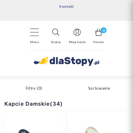
Kontakt
14 Dni na darmowy zwrot*
Darmowa dostawa powyżej 150zł
0
Menu
Szukaj
Moje konto
Koszyk
Filtry (
0
)
Sortowanie
Kapcie Damskie(34)