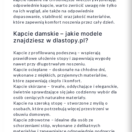
odpowiednie kapcie, warto zwrócić uwagę nie tylko
na ich wygląd, ale także na odpowiednie
dopasowanie, stabilność oraz jakość materiałów,
które zapewnią komfort noszenia przez cały dzień.
Dodaj do koszyka
Dodaj do koszyka
Kapcie damskie – jakie modele
znajdziesz w dlastopy.pl?
Kapcie z profilowaną podeszwą – wspierają
prawidłowe ułożenie stopy i zapewniają wygodę
nawet przy długotrwałym noszeniu.
Kapcie ocieplane – doskonałe na chłodne dni,
wykonane z miękkich, przyjemnych materiałów,
które zapewniają ciepło i komfort.
Kapcie skórzane – trwałe, oddychające i eleganckie,
świetnie sprawdzające się jako codzienny wybór dla
osób ceniących naturalne materiały.
Kapcie na szeroką stopę – stworzone z myślą o
osobach, które potrzebują więcej przestrzeni w
obuwiu domowym.
Kapcie zdrowotne – idealne dla osób ze
schorzeniami stóp, wykonane z delikatnych
materiałów i zapewniające odpowiednie podparcie