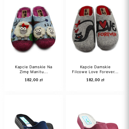
35
37
Kapcie Damskie Na
Kapcie Damskie
Zimę Manitu...
Filcowe Love Forever...
Dodaj do koszyka
Dodaj do koszyka
182,00 zł
182,00 zł