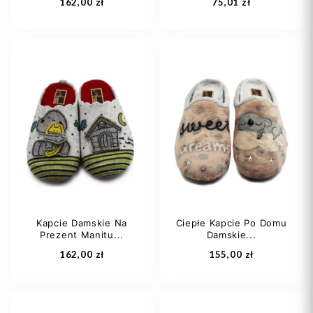
162,00 zł
75,01 zł
42
43
44
35
36
37
45
46
+1
Kapcie Damskie Na
Ciepłe Kapcie Po Domu
Prezent Manitu...
Damskie...
Dodaj do koszyka
Dodaj do koszyka
162,00 zł
155,00 zł