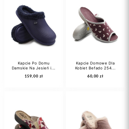
41
42
36
38
41
Kapcie Po Domu
Kapcie Domowe Dla
Damskie Na Jesień i...
Kobiet Befado 254...
Dodaj do koszyka
Dodaj do koszyka
159,00 zł
60,00 zł