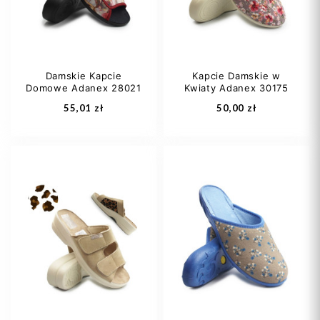
Damskie Kapcie
Kapcie Damskie w
Domowe Adanex 28021
Kwiaty Adanex 30175
Dodaj do koszyka
Dodaj do koszyka
55,01 zł
50,00 zł
36
37
38
40
41
39