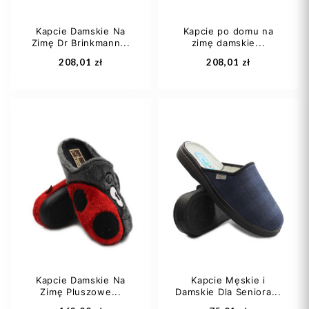
Kapcie Damskie Na
Kapcie po domu na
Zimę Dr Brinkmann...
zimę damskie...
Dodaj do koszyka
Dodaj do koszyka
208,01 zł
208,01 zł
40
41
42
42
Kapcie Damskie Na
Kapcie Męskie i
Zimę Pluszowe...
Damskie Dla Seniora...
Dodaj do koszyka
Dodaj do koszyka