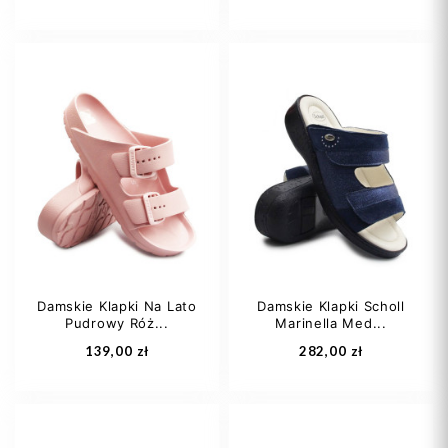
38
40
41
40
45
Damskie Klapki Na Lato
Damskie Klapki Scholl
Pudrowy Róż...
Marinella Med...
Dodaj do koszyka
Dodaj do koszyka
139,00 zł
282,00 zł