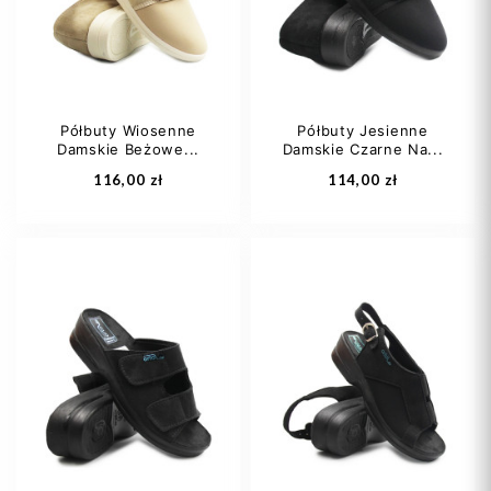
40-41
Półbuty Wiosenne
Półbuty Jesienne
Damskie Beżowe...
Damskie Czarne Na...
Dodaj do koszyka
Dodaj do koszyka
116,00 zł
114,00 zł
38
39
40
38
39
41