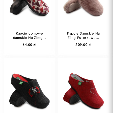
36
36
Kapcie domowe
Kapcie Damskie Na
damskie Na Zimę...
Zimę Futerkowe...
Dodaj do koszyka
Dodaj do koszyka
64,00 zł
209,00 zł
37
36