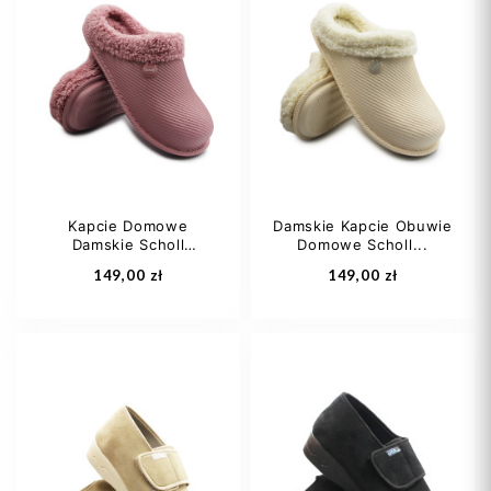
37
36
Kapcie Domowe
Damskie Kapcie Obuwie
Damskie Scholl
Domowe Scholl...
Dodaj do koszyka
Dodaj do koszyka
NEEVA...
149,00 zł
149,00 zł
36-37
38-39
36-37
38-39