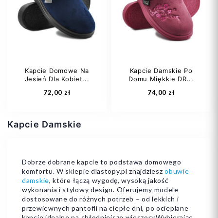
35
36
37
35
Kapcie Domowe Na
Kapcie Damskie Po
Jesień Dla Kobiet...
Domu Miękkie DR...
Dodaj do koszyka
Dodaj do koszyka
72,00 zł
74,00 zł
Kapcie Damskie
Dobrze dobrane kapcie to podstawa domowego
komfortu. W sklepie dlastopy.pl znajdziesz
obuwie
36
37
38
36
38
39
damskie
, które łączą wygodę, wysoką jakość
wykonania i stylowy design. Oferujemy modele
39
40
+1
40
41
dostosowane do różnych potrzeb – od lekkich i
przewiewnych pantofli na ciepłe dni, po ocieplane
kapcie idealne na chłodniejsze wieczory.Wybierając