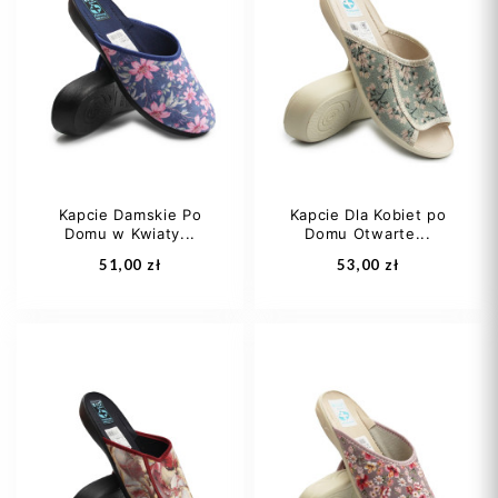
Kapcie Damskie Po
Kapcie Dla Kobiet po
Domu w Kwiaty...
Domu Otwarte...
51,00 zł
53,00 zł
36
39
40
40
41