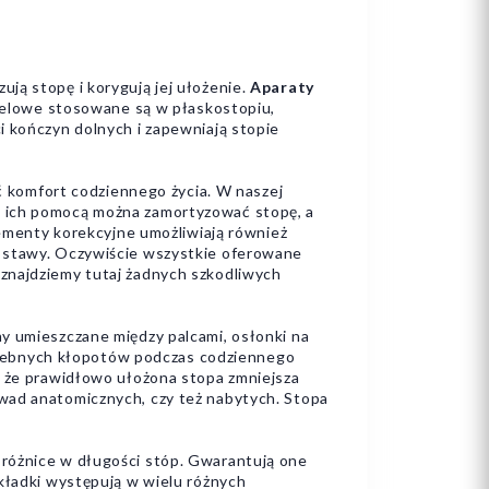
ują stopę i korygują jej ułożenie.
Aparaty
 żelowe stosowane są w płaskostopiu,
i kończyn dolnych i zapewniają stopie
ć komfort codziennego życia. W naszej
a ich pomocą można zamortyzować stopę, a
lementy korekcyjne umożliwiają również
ż stawy. Oczywiście wszystkie oferowane
znajdziemy tutaj żadnych szkodliwych
ny umieszczane między palcami, osłonki na
otrzebnych kłopotów podczas codziennego
, że prawidłowo ułożona stopa zmniejsza
wad anatomicznych, czy też nabytych. Stopa
różnice w długości stóp. Gwarantują one
kładki występują w wielu różnych