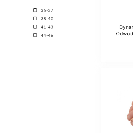
35-37
38-40
Dyna
41-43
Odwod
44-46
Żelem O01
Dod