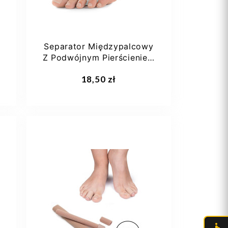
Separator Międzypalcowy
Z Podwójnym Pierścieniem
Footmate G023
Dodaj do koszyka
18,50 zł