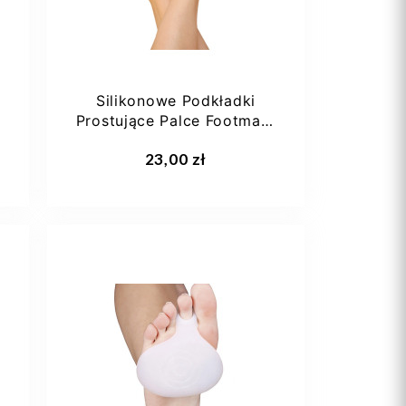
Silikonowe Podkładki
Prostujące Palce Footmate
3D G032
Dodaj do koszyka
23,00 zł