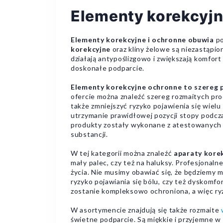
Elementy korekcyj
Elementy korekcyjne i ochronne obuwia
po
korekcyjne
oraz kliny żelowe są niezastąpio
działają antypoślizgowo i zwiększają komfor
doskonałe podparcie.
Elementy korekcyjne ochronne to szereg
ofercie można znaleźć szereg rozmaitych p
także zmniejszyć ryzyko pojawienia się wiel
utrzymanie prawidłowej pozycji stopy podcz
produkty zostały wykonane z atestowanych t
substancji.
W tej kategorii można znaleźć
aparaty korek
mały palec, czy też na haluksy. Profesjonal
życia. Nie musimy obawiać się, że będziemy 
ryzyko pojawiania się bólu, czy też dyskom
zostanie kompleksowo ochroniona, a więc ryz
W asortymencie znajdują się także rozmaite
świetne podparcie. Są miękkie i przyjemne w