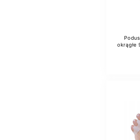
Podus
okrągłe 
Dod