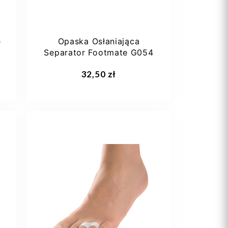
e
Opaska Osłaniająca
6
Separator Footmate G054
32,50 zł