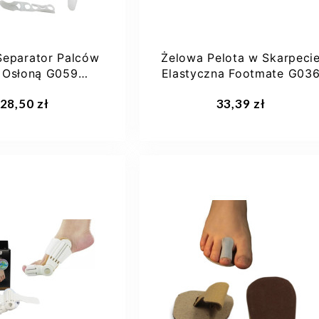
Separator Palców
Żelowa Pelota w Skarpeci
 Osłoną G059
Elastyczna Footmate G03
Footmate
28,50 zł
33,39 zł