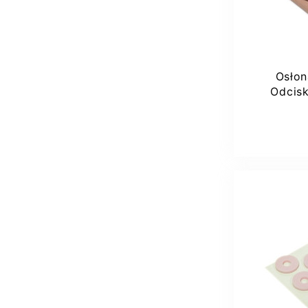
Osłon
Odcisk
Footm
Dod