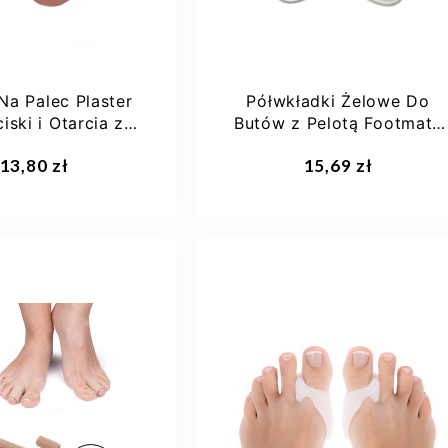
Na Palec Plaster
Półwkładki Żelowe Do
iski i Otarcia z
Butów z Pelotą Footmate
 Footmate GO52
g031
aj do koszyka
Dodaj do koszyka
13,80 zł
15,69 zł