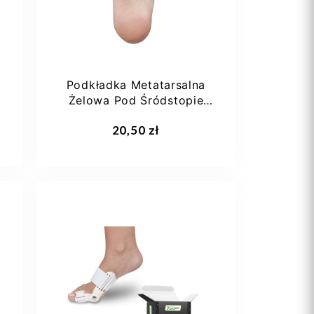
Podkładka Metatarsalna
Żelowa Pod Śródstopie
Footmate G009
Dodaj do koszyka
20,50 zł