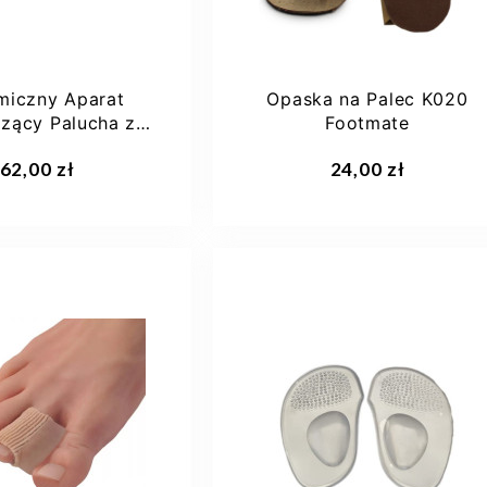
miczny Aparat
Opaska na Palec K020
zący Palucha z
Footmate
0 Hallux Docor...
aj do koszyka
Dodaj do koszyka
62,00 zł
24,00 zł
M