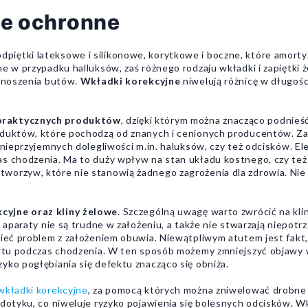
ne ochronne
dpiętki lateksowe i silikonowe, korytkowe i boczne, które amortyz
ne w przypadku halluksów, zaś różnego rodzaju wkładki i zapiętki
t noszenia butów.
Wkładki korekcyjne
niwelują różnicę w długośc
 praktycznych produktów
, dzięki którym można znacząco podnieś
roduktów, które pochodzą od znanych i cenionych producentów. Z
u nieprzyjemnych dolegliwości m.in. haluksów, czy też odcisków. E
as chodzenia. Ma to duży wpływ na stan układu kostnego, czy te
worzyw, które nie stanowią żadnego zagrożenia dla zdrowia. Nie 
cyjne oraz kliny żelowe
. Szczególną uwagę warto zwrócić na kli
ne aparaty nie są trudne w założeniu, a także nie stwarzają niep
mieć problem z założeniem obuwia. Niewątpliwym atutem jest fakt
fortu podczas chodzenia. W ten sposób możemy zmniejszyć objawy 
yko pogłębiania się defektu znacząco się obniża.
wkładki korekcyjne
, za pomocą których można zniwelować drobne 
 dotyku, co niweluje ryzyko pojawienia się bolesnych odcisków. W