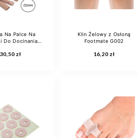
a Na Palce Na
Klin Żelowy z Osłoną
i Do Docinania
Footmate G002
ate 12mm G026
aj do koszyka
Dodaj do koszyka
30,50 zł
16,20 zł