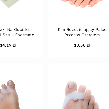
zki Na Odciski
Klin Rozdzielający Palce
9 Sztuk Footmate
Przeciw Otarciom
Footmate G022
aj do koszyka
Dodaj do koszyka
14,19 zł
18,50 zł