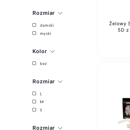
Rozmiar
Żelowy 
damski
5D z
męski
Kolor
beż
Rozmiar
L
M
S
Rozmiar