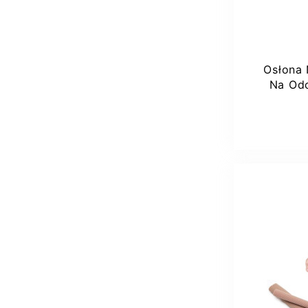
Osłona 
Na Odc
Klinem
Dod