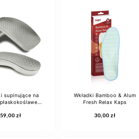
37
38
39
40
+4
i supinujące na
Wkładki Bamboo & Alum
 płaskokoślawe
Fresh Relax Kaps
t LS 3/4 szare
aj do koszyka
Dodaj do koszyka
59,00 zł
30,00 zł