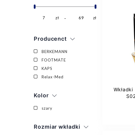
7
zł
69
zł
Producenct
BERKEMANN
FOOTMATE
KAPS
Relax-Med
Wkładki
Kolor
S0
szary
Rozmiar wkładki