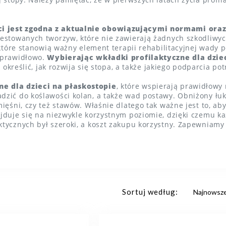
i jest zgodna z aktualnie obowiązującymi normami ora
testowanych tworzyw, które nie zawierają żadnych szkodliw
, które stanowią ważny element terapii rehabilitacyjnej wady
eprawidłowo.
Wybierając wkładki profilaktyczne dla dziec
 określić, jak rozwija się stopa, a także jakiego podparcia po
e dla dzieci na płaskostopie
, które wspierają prawidłowy
dzić do koślawości kolan, a także wad postawy. Obniżony łu
mięśni, czy też stawów. Właśnie dlatego tak ważne jest to, a
ajduje się na niezwykle korzystnym poziomie, dzięki czemu k
ktycznych był szeroki, a koszt zakupu korzystny. Zapewniam
Sortuj według: