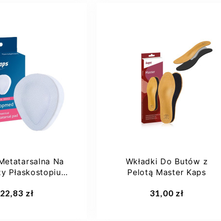
36
37
38
36
37
38
39
39
+7
40
+6
Metatarsalna Na
Wkładki Do Butów z
zy Płaskostopiu
Pelotą Master Kaps
opmed Kaps
aj do koszyka
Dodaj do koszyka
22,83 zł
31,00 zł