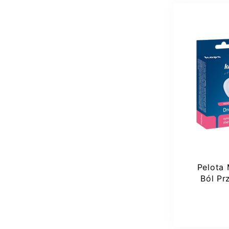
35
Pelota 
Ból Pr
Dr
Dod