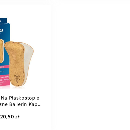
36
37
38
39
44-46
40
+6
 Na Płaskostopie
ne Ballerin Kaps
Pelota...
aj do koszyka
Dodaj do koszyka
20,50 zł