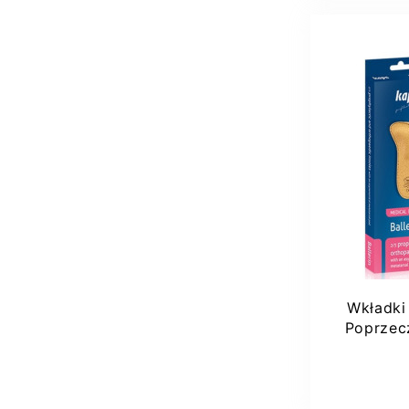
Wkładki
Poprzecz
Dod