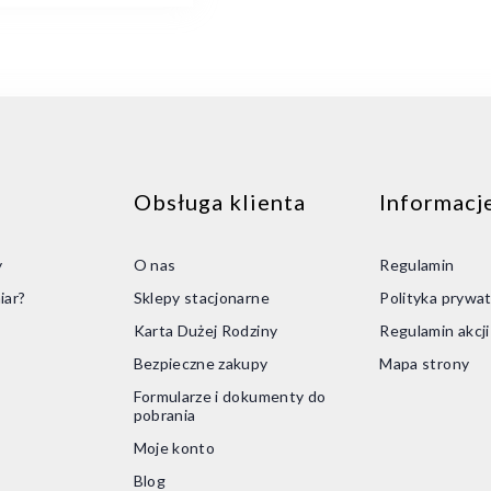
36
37
38
Obsługa klienta
Informacj
39
+3
y
O nas
Regulamin
iar?
Sklepy stacjonarne
Polityka prywat
Karta Dużej Rodziny
Regulamin akcj
Bezpieczne zakupy
Mapa strony
Formularze i dokumenty do
pobrania
aj do koszyka
Moje konto
Blog