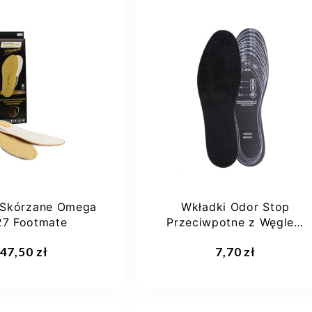
 Skórzane Omega
Wkładki Odor Stop
27 Footmate
Przeciwpotne z Węglem
Aktywnym Footmate
47,50 zł
7,70 zł