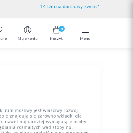
14 Dni na darmowy zwrot*
0
ione
Moje konto
Koszyk
Menu
ki nim możliwy jest właściwy rozwój
pie znajdują się zarówno wkładki dla
 że nawet najbardziej wymagające osoby
łębiania rozmaitych wad stopy np.
laktyka powinna znaleźć się na pierwszym