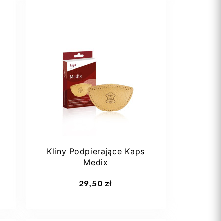
36 1/3
38
38 2/3
40
Kliny Podpierające Kaps
Medix
Dodaj do koszyka
29,50 zł