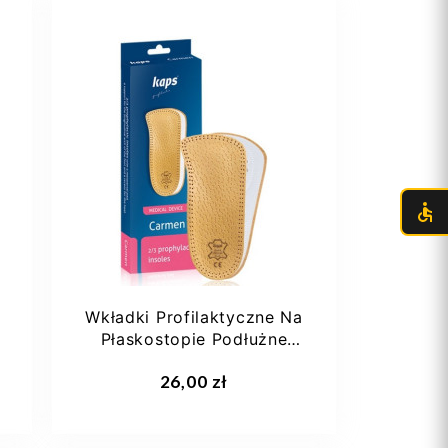
35-37
38-40
41-43
44-46
Wkładki Profilaktyczne Na
Płaskostopie Podłużne
Stopę Wydrążoną...
Dodaj do koszyka
26,00 zł