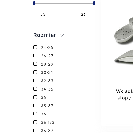
23
26
Rozmiar
36
24-25
26-27
28-29
30-31
32-33
34-35
Wkładk
stopy
35
Correc
Dod
35-37
36
36 1/3
36-37