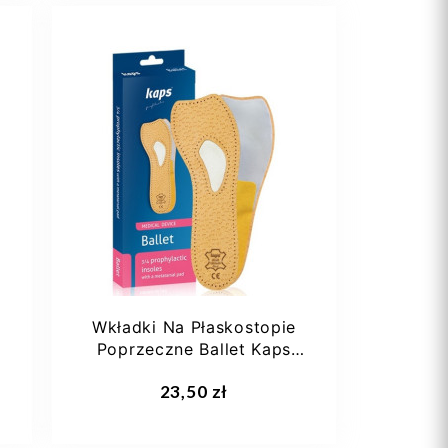
36
44
Wkładki Na Płaskostopie
Poprzeczne Ballet Kaps
3/4
Dodaj do koszyka
23,50 zł