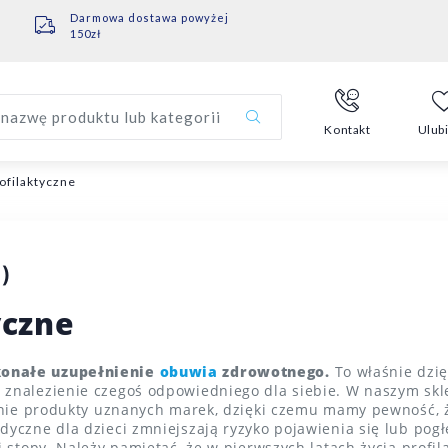
Darmowa dostawa powyżej
150zł
nazwę produktu lub kategorii
Kontakt
Ulub
ofilaktyczne
)
yczne
konałe uzupełnienie
obuwia
zdrowotnego.
To właśnie dzię
znalezienie czegoś odpowiedniego dla siebie. W naszym skle
cznie produkty uznanych marek, dzięki czemu mamy pewność,
yczne dla dzieci zmniejszają ryzyko pojawienia się lub pog
j stopy. Należy pamiętać, że w pierwszych latach życia profi