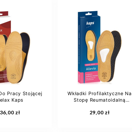
26-27
28-29
40
41
44
32-33
+4
Do Pracy Stojącej
Wkładki Profilaktyczne Na
elax Kaps
Stopę Reumatoidalną
Allevia Kaps
aj do koszyka
Dodaj do koszyka
36,00 zł
29,00 zł