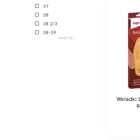
37
38
38 2/3
38-39
więcej...
24-25
30-31
Wkładki 
R
Dod