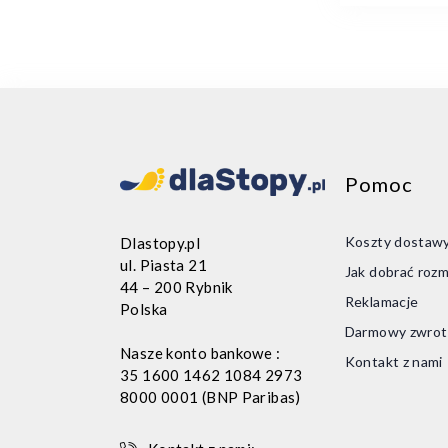
35
Pomoc
Koszty dostaw
Dlastopy.pl
ul. Piasta 21
Jak dobrać rozm
44 – 200 Rybnik
Reklamacje
Polska
Darmowy zwrot
Nasze konto bankowe :
Kontakt z nami
35 1600 1462 1084 2973
Dod
8000 0001 (BNP Paribas)