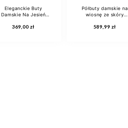
Eleganckie Buty
Półbuty damskie na
Damskie Na Jesień
wiosnę ze skóry
Solidus Hedda Perla
naturalnej szerokie
Dodaj do koszyka
Dodaj do koszyka
369,00 zł
589,99 zł
Solidus...
41,5
37
37,5