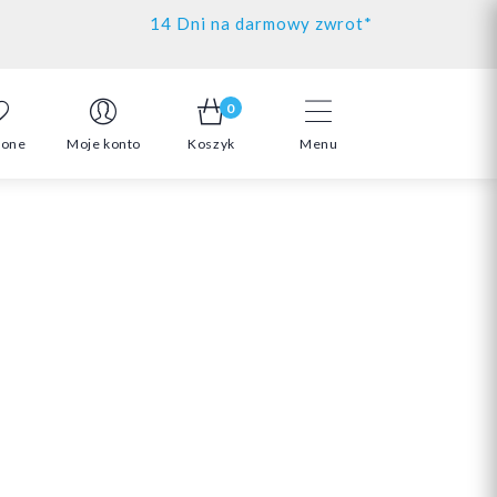
14 Dni na darmowy zwrot*
0
ione
Moje konto
Koszyk
Menu