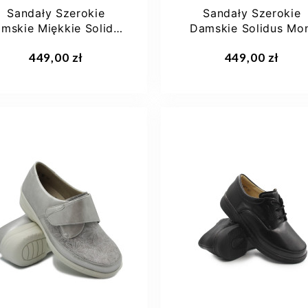
Sandały Szerokie
Sandały Szerokie
mskie Miękkie Solidus
Damskie Solidus Mon
Moni Suede Fango m
Nappa Stretch/Ser..
449,00 zł
449,00 zł
38
38 2/3
4
37,5
40 2/3