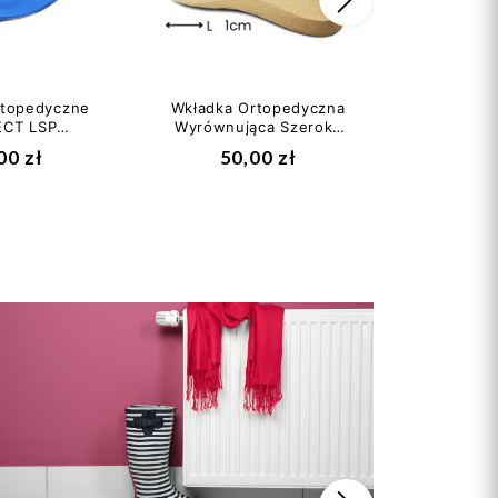
Następny
rtopedyczne
Wkładka Ortopedyczna
Wkładka 
CT LSP
Wyrównująca Szeroka
Wyrówn
ujące -
Lewa Skrót 1cm
Wąska
00 zł
50,00 zł
45
stopie...
CORRECT H
COR