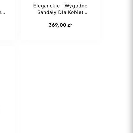
Eleganckie I Wygodne
i
Sandały Dla Kobiet
.
Solidus Kate Follonica
369,00 zł
Flex
0
36 1/3
37,5
38 2/3
40 2/3