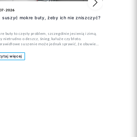
Następny
07-2026
06-07-2026
 suszyć mokre buty, żeby ich nie zniszczyć?
Ile par but
e buty to częsty problem, szczególnie jesienią i zimą,
Dziecięca garde
y nietrudno o deszcz, śnieg, kałuże czy błoto.
często zastanaw
prawidłowe suszenie może jednak sprawić, że obuwie
rzeczywiście p
ci swój kształt, zacznie się rozklejać albo stanie się
obuwie do przed
ywne i niewygodne. Jak bezpiecznie wysuszyć buty, aby
rodzinne wyjaz
ytaj więcej
Czytaj więce
 doprowadzić do uszkodzenia cholewki, podeszwy i
butów na cały s
eriałów znajdujących się wewnątrz?
każdego dzieck
przygotować si
niepotrzebnego