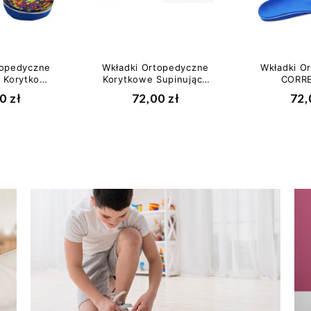
topedyczne
Wkładki Ortopedyczne
Wkładki O
 Korytkowe
Korytkowe Supinujące
CORRE
 Stopy...
Na Płaskostopie...
Supin
0 zł
72,00 zł
72,
Płasko