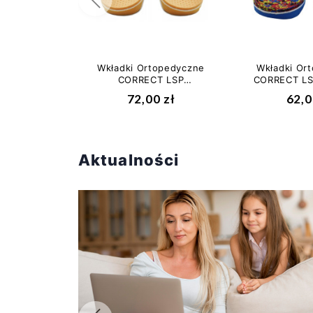
Poprzedni
Wkładki Ortopedyczne
Wkładki Or
CORRECT LSP
CORRECT LS
Supinujące –
Supinujące
72,00 zł
62,0
Płaskostopie...
Aktualności