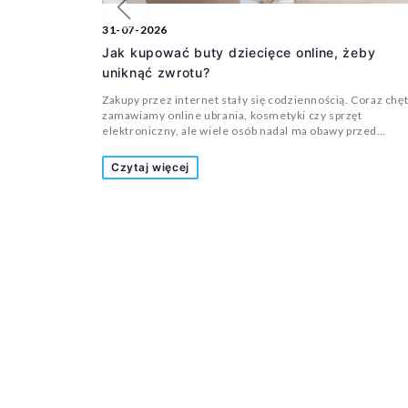
Poprzedni
31-07-2026
Jak kupować buty dziecięce online, żeby
uniknąć zwrotu?
Zakupy przez internet stały się codziennością. Coraz chęt
zamawiamy online ubrania, kosmetyki czy sprzęt
elektroniczny, ale wiele osób nadal ma obawy przed
kupowaniem butów dla dziecka bez wcześniejszego
przymierzenia. Czy rozmiar będzie odpowiedni? Czy but 
Czytaj więcej
okaże się za wąski? A może dziecko nie będzie chciało w 
chodzić? To pytania, które zadaje sobie wielu rodziców.