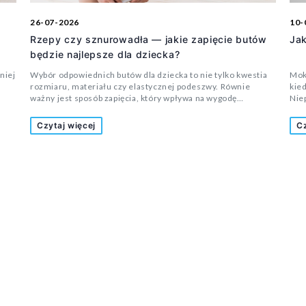
26-07-2026
10-
Rzepy czy sznurowadła — jakie zapięcie butów
Jak
będzie najlepsze dla dziecka?
niej
Wybór odpowiednich butów dla dziecka to nie tylko kwestia
Mokr
rozmiaru, materiału czy elastycznej podeszwy. Równie
kied
ważny jest sposób zapięcia, który wpływa na wygodę
Nie
noszenia, stabilność stopy oraz codzienne użytkowanie.
stra
nie
Wielu rodziców zastanawia się, czy lepszym rozwiązaniem
szt
Czytaj więcej
Cz
nim
będą buty zapinane na rzepy, czy może klasyczne
nie
sznurowadła. Odpowiedź zależy przede wszystkim od wieku
mat
dziecka, jego samodzielności oraz przeznaczenia obuwia.