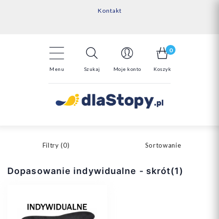
Kontakt
14 Dni na darmowy zwrot*
Darmowa dostawa powyżej 150zł
0
Menu
Szukaj
Moje konto
Koszyk
Filtry (
0
)
Sortowanie
Dopasowanie indywidualne - skrót(1)