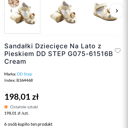
keyboard_arrow_left
keyboard_arrow_right
Poprzedni
Na
Sandałki Dziecięce Na Lato z
Pieskiem DD STEP G075-61516B
Cream
Marka:
DD Step
Index: B364468
198,01 zł
Ostatnie sztuki
198,01 zł /szt.
6 osób
kupiło ten produkt