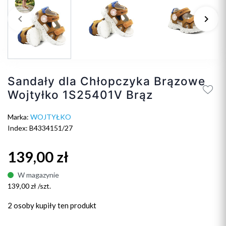
keyboard_arrow_left
keyboard_arrow_right
Poprzedni
Na
Sandały dla Chłopczyka Brązowe
Wojtyłko 1S25401V Brą​z
Marka:
WOJTYŁKO
Index: B4334151/27
139,00 zł
W magazynie
139,00 zł /szt.
2 osoby
kupiły ten produkt