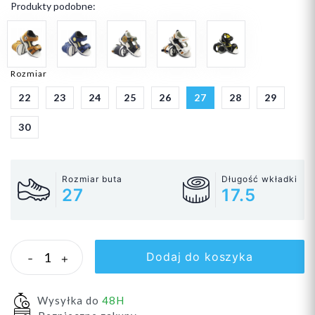
Produkty podobne:
Rozmiar
22
23
24
25
26
27
28
29
30
Rozmiar buta
Długość wkładki
27
17.5
Dodaj do koszyka
-
+
Wysyłka do
48H