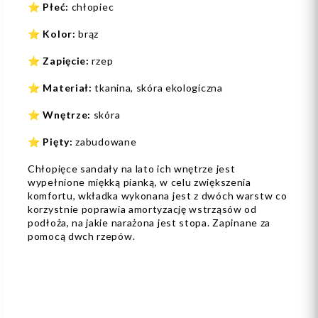
⭐
Płeć:
chłopiec
⭐
Kolor:
brąz
⭐
Zapięcie:
rzep
⭐
Materiał:
tkanina, skóra ekologiczna
⭐
Wnętrze:
skóra
⭐
Pięty:
zabudowane
Chłopięce sandały na lato ich wnętrze jest
wypełnione miękką pianką, w celu zwiększenia
komfortu, wkładka wykonana jest z dwóch warstw co
korzystnie poprawia amortyzację wstrząsów od
podłoża, na jakie narażona jest stopa. Zapinane za
pomocą dwch rzepów.