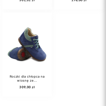
301,01 zł
176,00 zł
25
26
27
36
37
28
29
+4
Roczki dla chłopca na
wiosnę ze...
Zobacz produkt
Dodaj do koszyka
309,00 zł