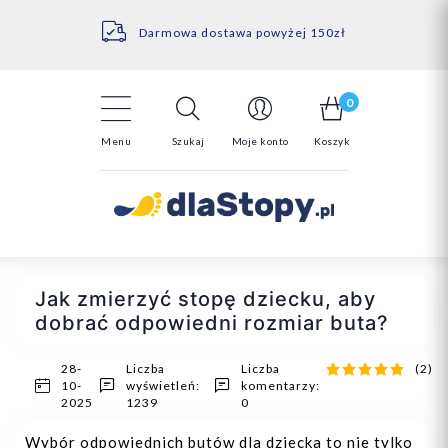
Kontakt
14 Dni na darmowy zwrot*
Darmowa dostawa powyżej 150zł
0
Menu
Szukaj
Moje konto
Koszyk
Jak zmierzyć stopę dziecku, aby
dobrać odpowiedni rozmiar buta?
28-
Liczba
Liczba
(2)
10-
wyświetleń:
komentarzy:
2025
1239
0
Wybór odpowiednich butów dla dziecka to nie tylko