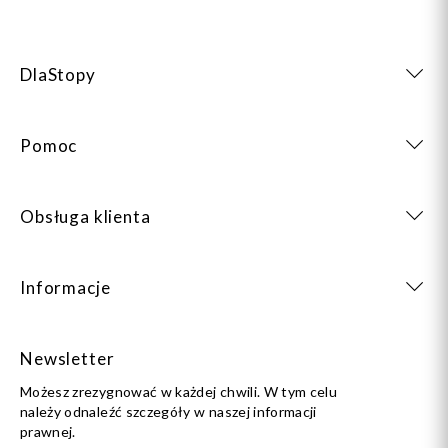
DlaStopy
19
20
21
22
23
+2
Pomoc
Obsługa klienta
Dodaj do koszyka
Informacje
Newsletter
Możesz zrezygnować w każdej chwili. W tym celu
należy odnaleźć szczegóły w naszej informacji
prawnej.