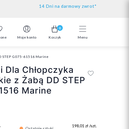
14 Dni na darmowy zwrot*
0
ione
Moje konto
Koszyk
Menu
 DD STEP G075-61516 Marine
i Dla Chłopczyka
kie z Żabą DD STEP
1516 Marine
ł
198,01 zł /szt.
Ostatnie sztuki