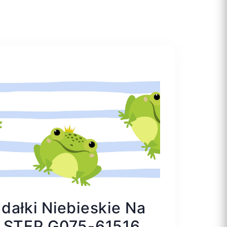
dałki Niebieskie Na
D.STEP G075-61516