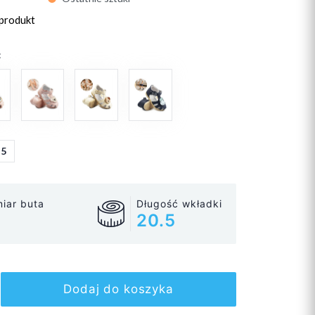
 produkt
:
25
iar buta
Długość wkładki
20.5
Dodaj do koszyka