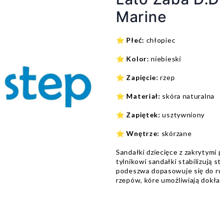
Marine
⭐
Płeć:
chłopiec
⭐
Kolor:
niebieski
⭐
Zapięcie:
rzep
⭐
Materiał:
skóra naturalna
⭐
Zapiętek:
usztywniony
⭐
Wnętrze:
skórzane
Sandałki dziecięce z zakrytymi
tylnikowi sandałki stabilizują 
podeszwa dopasowuje się do r
rzepów, kóre umożliwiają dokł