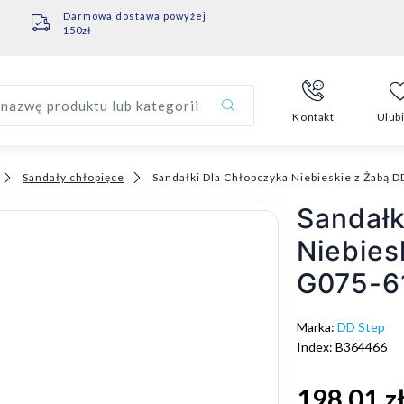
Darmowa dostawa powyżej
150zł
nazwę produktu lub kategorii
Kontakt
Ulub
Sandały chłopięce
Sandałki Dla Chłopczyka Niebieskie z Żabą
Sandałk
Niebies
G075-6
Marka:
DD Step
Index: B364466
198,01 z