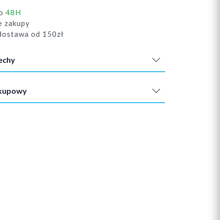
do
48H
e zakupy
ostawa od 150zł
echy
akupowy