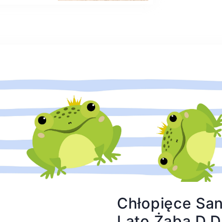
Chłopięce San
Lato Żaba D.