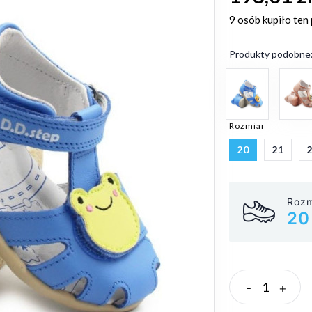
9 osób
kupiło ten
Produkty podobne
Rozmiar
20
21
Rozm
20
-
+