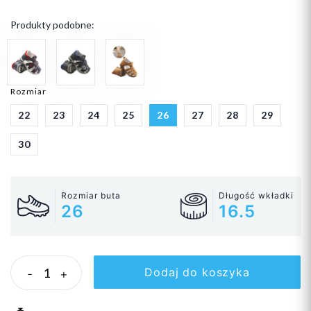
Produkty podobne:
Rozmiar
22
23
24
25
26
27
28
29
30
Rozmiar buta
Długość wkładki
26
16.5
Dodaj do koszyka
-
+