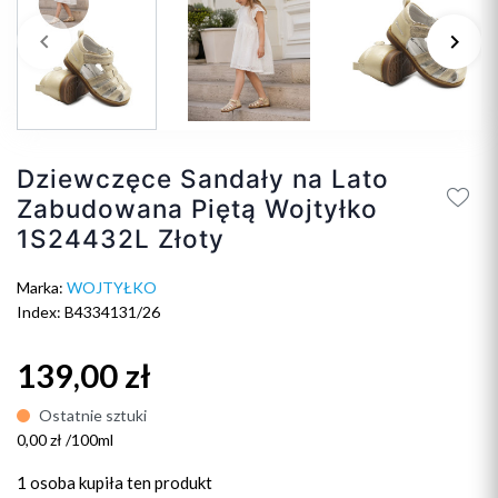
keyboard_arrow_left
keyboard_arrow_right
Poprzedni
Na
Dziewczęce Sandały na Lato
Zabudowana Piętą Wojtyłko
1S24432L Złoty
Marka:
WOJTYŁKO
Index: B4334131/26
139,00 zł
Ostatnie sztuki
0,00 zł /100ml
1 osoba
kupiła ten produkt