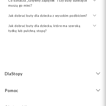
Co oznacza „sztywny zapiętek” i czy buty dziecięce
muszą go mieć?
Jak dobrać buty dla dziecka z wysokim podbiciem?
Jak dobrać buty dla dziecka, które ma szeroką
łydkę lub pulchną stopę?
DlaStopy
Pomoc