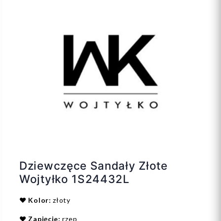
Dziewczęce Sandały Złote
Wojtyłko 1S24432L
❤️
Kolor:
złoty
❤️
Zapięcie:
rzep