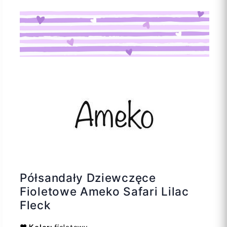
Półsandały Dziewczęce
Fioletowe Ameko Safari Lilac
Fleck
❤️
Kolor:
fioletowy