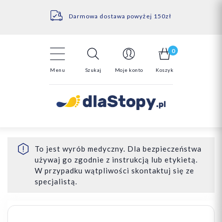
Kontakt
14 Dni na darmowy zwrot*
Darmowa dostawa powyżej 150zł
0
Menu
Szukaj
Moje konto
Koszyk
To jest wyrób medyczny. Dla bezpieczeństwa
używaj go zgodnie z instrukcją lub etykietą.
W przypadku wątpliwości skontaktuj się ze
specjalistą.