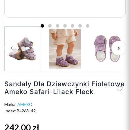
keyboard_arrow_left
keyboard_arrow_right
Poprzedni
Na
Sandały Dla Dziewczynki Fioletowe
Ameko Safari-Lilack Fleck
Marka:
AMEKO
Index: B4263142
242,00 zł