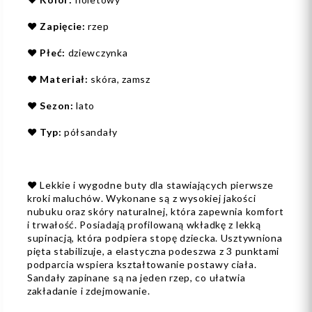
❤️
Zapięcie:
rzep
❤️
Płeć:
dziewczynka
❤️
Materiał:
skóra, zamsz
❤️
Sezon:
lato
❤️
Typ:
półsandały
❤️ Lekkie i wygodne buty dla stawiających pierwsze
kroki maluchów. Wykonane są z wysokiej jakości
nubuku oraz skóry naturalnej, która zapewnia komfort
i trwałość. Posiadają profilowaną wkładkę z lekką
supinacją, która podpiera stopę dziecka. Usztywniona
pięta stabilizuje, a elastyczna podeszwa z 3 punktami
podparcia wspiera kształtowanie postawy ciała.
Sandały zapinane są na jeden rzep, co ułatwia
zakładanie i zdejmowanie.