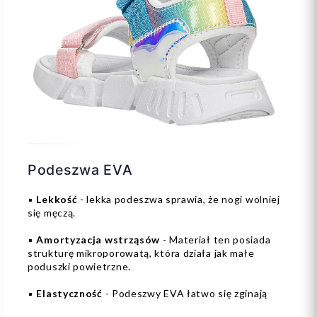
Podeszwa EVA
▪️
Lekkość
- lekka podeszwa sprawia, że nogi wolniej
się męczą.
▪️
Amortyzacja wstrząsów
- Materiał ten posiada
strukturę mikroporowatą, która działa jak małe
poduszki powietrzne.
▪️
Elastyczność
- Podeszwy EVA łatwo się zginają