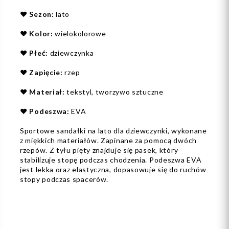
❤️
Sezon:
lato
❤️
Kolor:
wielokolorowe
❤️
Płeć:
dziewczynka
❤️
Zapięcie:
rzep
❤️
Materiał:
tekstyl, tworzywo sztuczne
❤️
Podeszwa:
EVA
Sportowe sandałki na lato dla dziewczynki, wykonane
z miękkich materiałów. Zapinane za pomocą dwóch
rzepów. Z tyłu pięty znajduje się pasek, który
stabilizuje stopę podczas chodzenia. Podeszwa EVA
jest lekka oraz elastyczna, dopasowuje się do ruchów
stopy podczas spacerów.