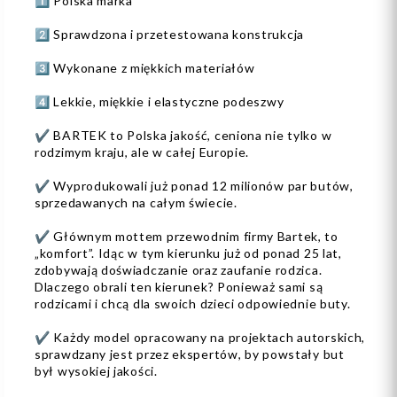
1️⃣ Polska marka
2️⃣ Sprawdzona i przetestowana konstrukcja
3️⃣ Wykonane z miękkich materiałów
4️⃣ Lekkie, miękkie i elastyczne podeszwy
✔️ BARTEK to Polska jakość, ceniona nie tylko w
rodzimym kraju, ale w całej Europie.
✔️ Wyprodukowali już ponad 12 milionów par butów,
sprzedawanych na całym świecie.
✔️ Głównym mottem przewodnim firmy Bartek, to
„komfort”. Idąc w tym kierunku już od ponad 25 lat,
zdobywają doświadczanie oraz zaufanie rodzica.
Dlaczego obrali ten kierunek? Ponieważ sami są
rodzicami i chcą dla swoich dzieci odpowiednie buty.
✔️ Każdy model opracowany na projektach autorskich,
sprawdzany jest przez ekspertów, by powstały but
był wysokiej jakości.