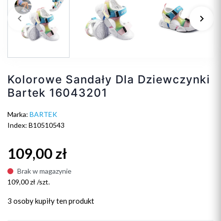
keyboard_arrow_left
keyboard_arrow_right
Poprzedni
Na
Kolorowe Sandały Dla Dziewczynki
Bartek 16043201
Marka:
BARTEK
Index: B10510543
109,00 zł
Brak w magazynie
109,00 zł /szt.
3 osoby
kupiły ten produkt