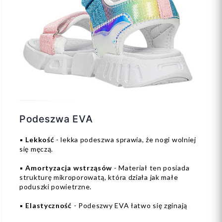
Podeszwa EVA
▪️
Lekkość
- lekka podeszwa sprawia, że nogi wolniej
się męczą.
▪️
Amortyzacja wstrząsów
- Materiał ten posiada
strukturę mikroporowatą, która działa jak małe
poduszki powietrzne.
▪️
Elastyczność
- Podeszwy EVA łatwo się zginają