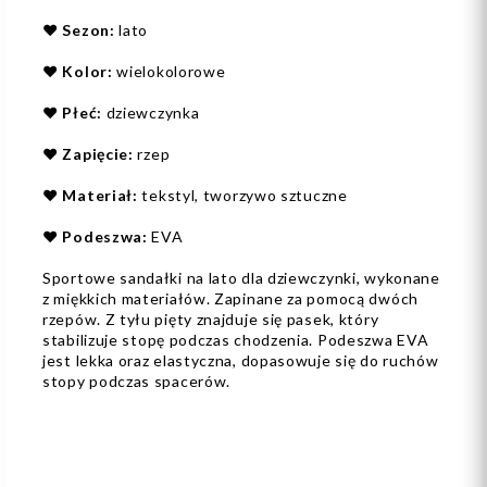
❤️
Sezon:
lato
❤️
Kolor:
wielokolorowe
❤️
Płeć:
dziewczynka
❤️
Zapięcie:
rzep
❤️
Materiał:
tekstyl, tworzywo sztuczne
❤️
Podeszwa:
EVA
Sportowe sandałki na lato dla dziewczynki, wykonane
z miękkich materiałów. Zapinane za pomocą dwóch
rzepów. Z tyłu pięty znajduje się pasek, który
stabilizuje stopę podczas chodzenia. Podeszwa EVA
jest lekka oraz elastyczna, dopasowuje się do ruchów
stopy podczas spacerów.