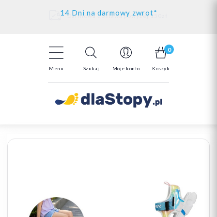
Kontakt
14 Dni na darmowy zwrot*
Darmowa dostawa powyżej 150zł
0
Menu
Szukaj
Moje konto
Koszyk