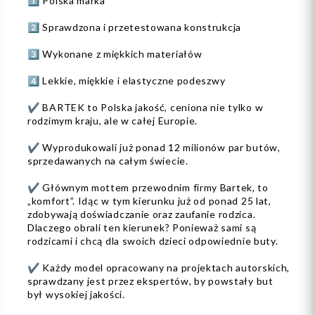
1️⃣ Polska marka
2️⃣ Sprawdzona i przetestowana konstrukcja
3️⃣ Wykonane z miękkich materiałów
4️⃣ Lekkie, miękkie i elastyczne podeszwy
✔️ BARTEK to Polska jakość, ceniona nie tylko w
rodzimym kraju, ale w całej Europie.
✔️ Wyprodukowali już ponad 12 milionów par butów,
sprzedawanych na całym świecie.
✔️ Głównym mottem przewodnim firmy Bartek, to
„komfort”. Idąc w tym kierunku już od ponad 25 lat,
zdobywają doświadczanie oraz zaufanie rodzica.
Dlaczego obrali ten kierunek? Ponieważ sami są
rodzicami i chcą dla swoich dzieci odpowiednie buty.
✔️ Każdy model opracowany na projektach autorskich,
sprawdzany jest przez ekspertów, by powstały but
był wysokiej jakości.