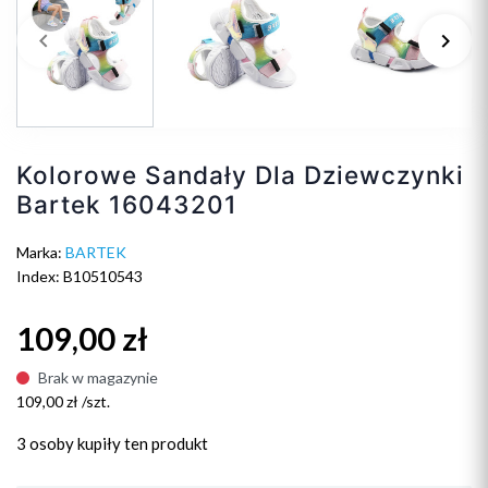
keyboard_arrow_left
keyboard_arrow_right
Poprzedni
Na
Kolorowe Sandały Dla Dziewczynki
Bartek 16043201
Marka:
BARTEK
Index: B10510543
109,00 zł
Brak w magazynie
109,00 zł /szt.
3 osoby
kupiły ten produkt