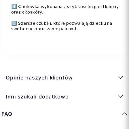
4️⃣
C
holewka wykonana z szybkoschnącej tkaniny
oraz ekoskóry.
5️⃣
S
zersze czubki, które pozwalają dziecku na
swobodne poruszanie palcami.
Opinie
naszych klientów
Inni szukali
dodatkowo
FAQ