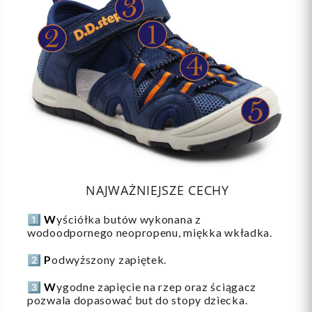
NAJWAŻNIEJSZE CECHY
1️⃣
W
yściółka butów wykonana z
wodoodpornego neopropenu, miękka wkładka.
2️⃣
P
odwyższony zapiętek.
3️⃣
W
ygodne zapięcie na rzep oraz ściągacz
pozwala dopasować but do stopy dziecka.