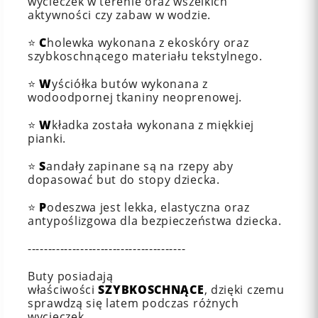
wycieczek w terenie oraz wszelkich
aktywności czy zabaw w wodzie.
⭐
C
holewka wykonana z ekoskóry oraz
szybkoschnącego materiału tekstylnego.
⭐
W
yściółka butów wykonana z
wodoodpornej tkaniny neoprenowej.
⭐
W
kładka została wykonana z miękkiej
pianki.
⭐
S
andały zapinane są na rzepy aby
dopasować but do stopy dziecka.
⭐
P
odeszwa jest lekka, elastyczna oraz
antypoślizgowa dla bezpieczeństwa dziecka.
---------------------------------------
Buty posiadają
właściwości
SZYBKOSCHNĄCE
, dzięki czemu
sprawdzą się latem podczas różnych
wycieczek.