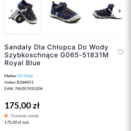
keyboard_arrow_left
keyboard_arrow_right
Poprzedni
Na
Sandały Dla Chłopca Do Wody
Szybkoschnące G065-51831M
Royal Blue
Marka:
DD Step
Index: B364451
EAN: 765057435204
175,00 zł
Ostatnie sztuki
175,00 zł /szt.