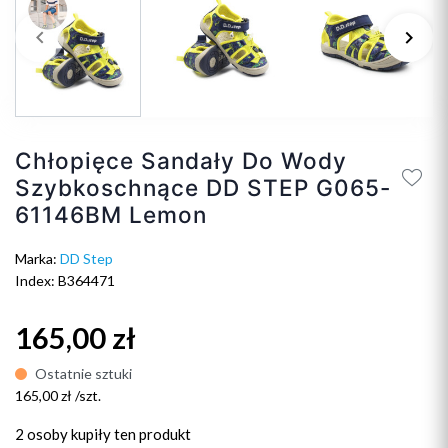
keyboard_arrow_left
keyboard_arrow_right
Poprzedni
Na
Chłopięce Sandały Do Wody
Szybkoschnące DD STEP G065-
61146BM Lemon
Marka:
DD Step
Index: B364471
165,00 zł
Ostatnie sztuki
165,00 zł /szt.
2 osoby
kupiły ten produkt