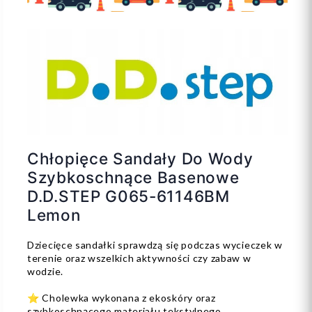
Chłopięce Sandały Do Wody
Szybkoschnące Basenowe
D.D.STEP G065-61146BM
Lemon
Dziecięce sandałki sprawdzą się podczas wycieczek w
terenie oraz wszelkich aktywności czy zabaw w
wodzie.
⭐ Cholewka wykonana z ekoskóry oraz
szybkoschnącego materiału tekstylnego.