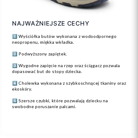
NAJWAŻNIEJSZE CECHY
1️⃣ Wyściółka butów wykonana z wodoodpornego
neopropenu, miękka wkładka.
2️⃣ Podwyższony zapiętek.
3️⃣ Wygodne zapięcie na rzep oraz ściągacz pozwala
dopasować but do stopy dziecka.
4️⃣ Cholewka wykonana z szybkoschnącej tkaniny oraz
ekoskóry.
5️⃣ Szersze czubki, które pozwalają dziecku na
swobodne poruszanie palcami.