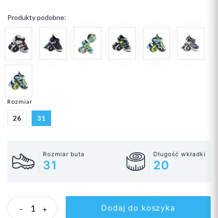
Produkty podobne:
Rozmiar
26
31
Rozmiar buta
Długość wkładki
31
20
Dodaj do koszyka
-
+