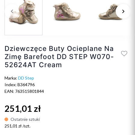
keyboard_arrow_left
keyboard_arrow_right
Poprzedni
Na
Dziewczęce Buty Ocieplane Na
Zimę Barefoot DD STEP W070-
52624AT Cream
Marka:
DD Step
Index: B364796
EAN: 763515801844
251,01 zł
Ostatnie sztuki
251,01 zł /szt.