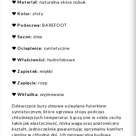
❤️
Materiał:
naturalna skóra nubuk
❤️
Kolor:
złoty
❤️
Podeszwa:
BAREFOOT
❤️
Sezon:
zima
❤️
Ocieplenie:
syntetyczne
❤️
Właściwości:
hydrofobowe
❤️
Zapietek:
miękki
❤️
Zapięcie:
rzep
❤️
Wkładka:
wyjmowana
Dziewczęce buty zimowe ocieplane futerkiem
syntetycznym, które ogrzewa stopy podczas
chłodniejszych temperatur. Łączą one w sobie cechy
takie jak elastyczność, niska waga oraz anatomiczny
kształt, jednocześnie gwarantując optymalny komfort
cieplny w chłodne dni. Ich innowacyjna budowa