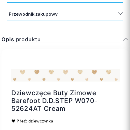
Przewodnik zakupowy
Opis
produktu
Dziewczęce Buty Zimowe
Barefoot D.D.STEP W070-
52624AT Cream
❤️
Płeć:
dziewczynka