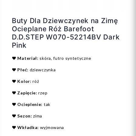
Buty Dla Dziewczynek na Zimę
Ocieplane Róż Barefoot
D.D.STEP W070-52214BV Dark
Pink
❤️
Materiał:
skóra, futro syntetyczne
❤️
Płeć:
dziewczynka
❤️
Kolor:
róż
❤️
Zapięcie:
rzep
❤️
Ocieplenie:
tak
❤️
Sezon:
zima
❤️
Wkładka:
wyjmowana