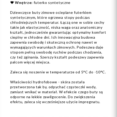
❤️
Wnętrze:
futerko syntetyczne
Dziewczęce buty zimowe ocieplane futerkiem
syntetycznym, które ogrzewa stopy podczas
chłodniejszych temperatur. Łączą one w sobie cechy
takie jak elastyczność, niska waga oraz anatomiczny
kształt, jednocześnie gwarantując optymalny komfort
cieplny w chłodne dni. Ich innowacyjna budowa
zapewnia swobodę i skuteczną ochronę nawet w
wymagających warunkach zimowych. Podeszwa daje
stopom pełną swobodę ruchów podczas chodzenia,
czy też zginania. Szerszy kształt podeszwy zapewnia
palcom więcej miejsca.
Zaleca się noszenie w temperaturze od 5°C do -10°C.
Właściwości hydrofobowe - skóra została
przetworzona tak by, odpychać cząsteczki wody,
zamiast wnikać w materiał. W efekcie czego buty są
odporne na lekkie zawilgocenie. Do zwiększenia
efektu, zaleca się wcześniejsze użycie impregnatu.