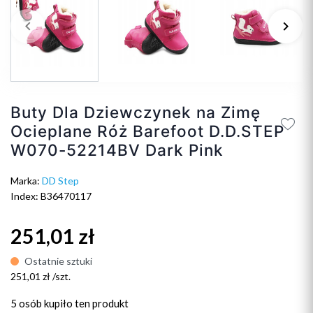
keyboard_arrow_left
keyboard_arrow_right
Poprzedni
Na
Buty Dla Dziewczynek na Zimę
Ocieplane Róż Barefoot D.D.STEP
W070-52214BV Dark Pink
Marka:
DD Step
Index: B36470117
251,01 zł
Ostatnie sztuki
251,01 zł /szt.
5 osób
kupiło ten produkt