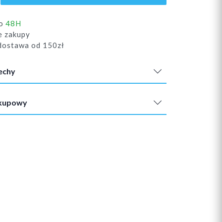
do
48H
e zakupy
ostawa od 150zł
echy
akupowy