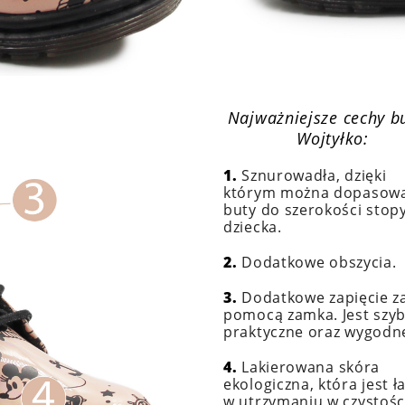
Najważniejsze cechy b
Wojtyłko:
1.
Sznurowadła, dzięki
którym można dopasow
buty do szerokości stop
dziecka.
2.
Dodatkowe obszycia.
3.
Dodatkowe zapięcie z
pomocą zamka. Jest szyb
praktyczne oraz wygodn
4.
Lakierowana skóra
ekologiczna, która jest ł
w utrzymaniu w czystośc