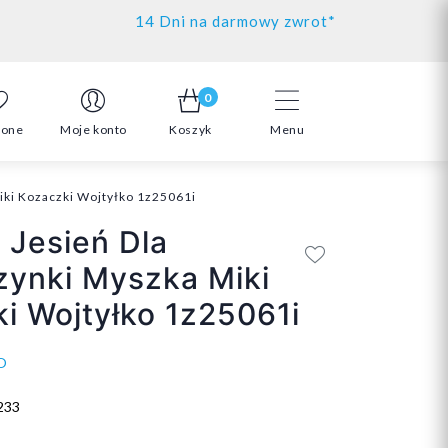
14 Dni na darmowy zwrot*
0
ione
Moje konto
Koszyk
Menu
iki Kozaczki Wojtyłko 1z25061i
 Jesień Dla
ynki Myszka Miki
i Wojtyłko 1z25061i
O
233