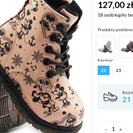
127,00 z
18 osób
kupiło te
Produkty podobne
Rozmiar
21
23
Rozm
21
-
+