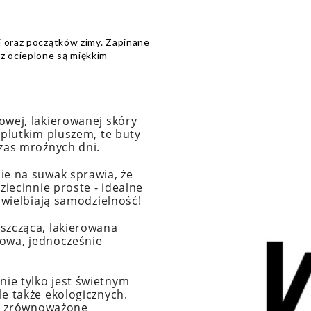
i oraz początków zimy. Zapinane
 ocieplone są miękkim
wej, lakierowanej skóry
eplutkim pluszem, te buty
zas mroźnych dni.
ie na suwak sprawia, że
ziecinnie proste - idealne
uwielbiają samodzielność!
yszcząca, lakierowana
lowa, jednocześnie
nie tylko jest świetnym
e także ekologicznych.
ej zrównoważone