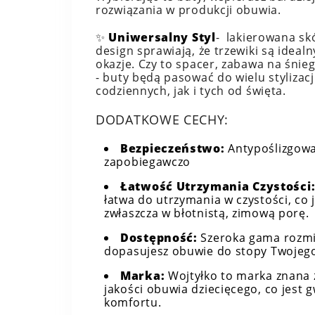
rozwiązania w produkcji obuwia.
✨
Uniwersalny Styl
- lakierowana sk
design sprawiają, że trzewiki są ide
okazje. Czy to spacer, zabawa na śnie
- buty będą pasować do wielu stylizacj
codziennych, jak i tych od święta.
DODATKOWE CECHY:
Bezpieczeństwo:
Antypoślizgowa
zapobiegawczo
Łatwość Utrzymania Czystości
łatwa do utrzymania w czystości, co
zwłaszcza w błotnistą, zimową porę.
Dostępność:
Szeroka gama rozmi
dopasujesz obuwie do stopy Twojego
Marka:
Wojtyłko to marka znana z
jakości obuwia dziecięcego, co jest g
komfortu.