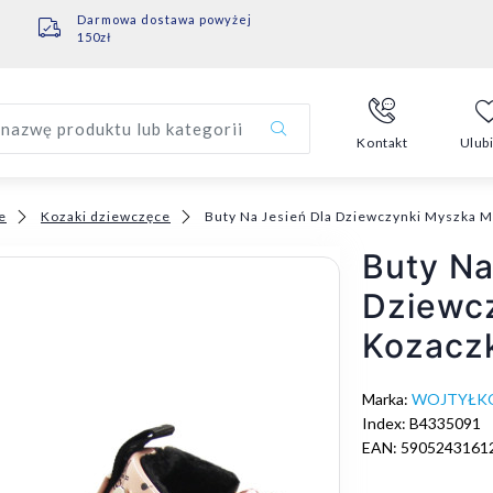
Darmowa dostawa powyżej
150zł
nazwę produktu lub kategorii
Kontakt
Ulub
e
Kozaki dziewczęce
Buty Na Jesień Dla Dziewczynki Myszka M
Buty Na
Dziewcz
Kozaczk
Marka:
WOJTYŁK
Index: B4335091
EAN: 5905243161