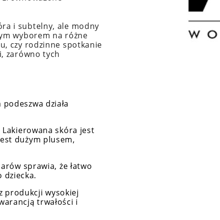
óra i subtelny, ale modny
alnym wyborem na różne
gu, czy rodzinne spotkanie
i, zarówno tych
 podeszwa działa
:
Lakierowana skóra jest
 jest dużym plusem,
arów sprawia, że łatwo
 dziecka.
 produkcji wysokiej
warancją trwałości i