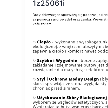
1z25061i
Buty dziewczęce sprawdzą się podczas jesien
za pomocą sznurowadeł oraz zamka. Wewnątrz
kożuszkiem.
✨
Ciepło
- wykonane z wysokogatunko
ekologicznej, z wnętrzem obszytym ci
zapewnią ciepło i komfort nawet podc
✨
Szybko i Wygodnie
- boczne zapięc
zakładanie i zdejmowanie butów jest d
rozwiązanie dla małych rączek, które 
✨
Styl i Ochrona Modny Design
i bł
skóra sprawiają, ze stopa wygląda sty
chroniąc przed zimnem.
✨
Użytkowanie Skóry Ekologicznej
wyborem ze względów estetycznych, al
Wybierając te buty, wspierasz bardzi