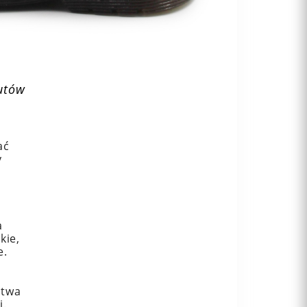
utów
ać
y
a
kie,
e.
atwa
i.