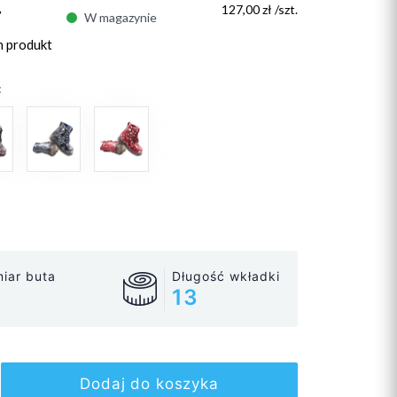
ł
127,00 zł /szt.
W magazynie
n produkt
:
iar buta
Długość wkładki
13
Dodaj do koszyka