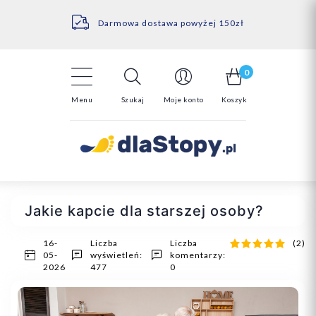
Kontakt
14 Dni na darmowy zwrot*
Darmowa dostawa powyżej 150zł
0
Menu
Szukaj
Moje konto
Koszyk
Jakie kapcie dla starszej osoby?
16-
Liczba
Liczba
(2)
05-
wyświetleń:
komentarzy:
2026
477
0