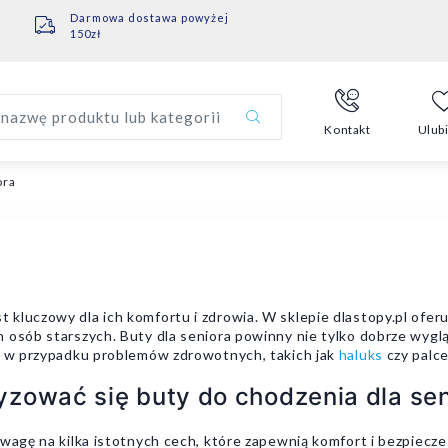
Darmowa dostawa powyżej
150zł
nazwę produktu lub kategorii
Kontakt
Ulub
ora
kluczowy dla ich komfortu i zdrowia. W sklepie dlastopy.pl ofer
 osób starszych. Buty dla seniora powinny nie tylko dobrze wygl
ne w przypadku problemów zdrowotnych, takich jak
haluks
czy palc
zować się buty do chodzenia dla sen
uwagę na kilka istotnych cech, które zapewnią komfort i bezpiec