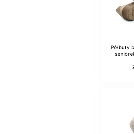
36
Półbuty b
seniore
He
Dod