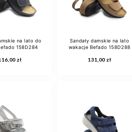
40
+1
amskie na lato do
Sandały damskie na lato
Befado 158D284
wakacje Befado 158D288
aj do koszyka
Dodaj do koszyka
116,00 zł
131,00 zł
37
38
39
41