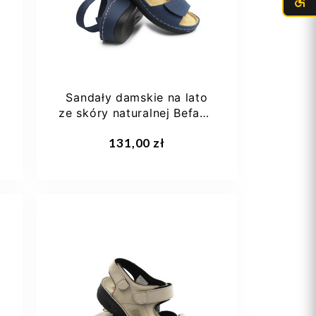
41
Sandały damskie na lato
ze skóry naturalnej Befado
158D287
Dodaj do koszyka
131,00 zł
36
37
38
39