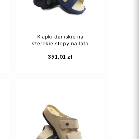
Klapki damskie na
szerokie stopy na lato
Berkemann felia 01023-
351,01 zł
396
35,5
36 1/3
37
37,5
38 2/3
+1