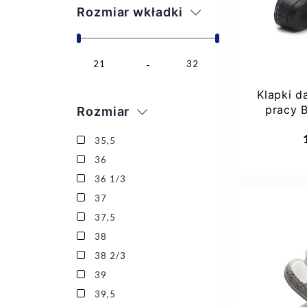
Rozmiar wkładki
21
32
Klapki d
pracy 
Rozmiar
Dod
35,5
36
36 1/3
37
37,5
38
38 2/3
39
39,5
36