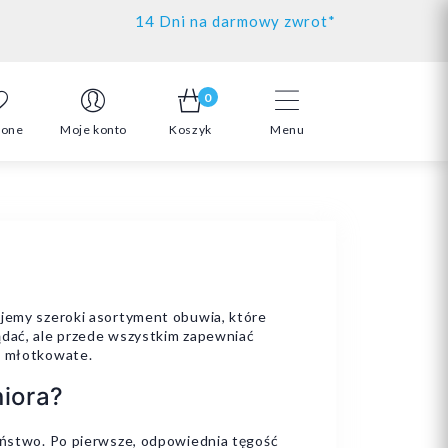
14 Dni na darmowy zwrot*
0
ione
Moje konto
Koszyk
Menu
ujemy szeroki asortyment obuwia, które
ądać, ale przede wszystkim zapewniać
e młotkowate.
iora?
zeństwo. Po pierwsze, odpowiednia tęgość