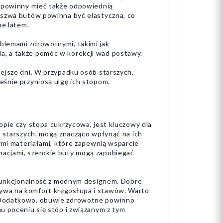
y powinny mieć także odpowiednią
eszwa butów powinna być elastyczna, co
ne latem.
blemami zdrowotnymi, takimi jak
a, a także pomóc w korekcji wad postawy.
ejsze dni. W przypadku osób starszych,
eśnie przyniosą ulgę ich stopom.
opie czy stopa cukrzycowa, jest kluczowy dla
 starszych, mogą znacząco wpłynąć na ich
ymi materiałami, które zapewnią wsparcie
macjami, szerokie buty mogą zapobiegać
e funkcjonalność z modnym designem. Dobre
ywa na komfort kręgosłupa i stawów. Warto
. Dodatkowo, obuwie zdrowotne powinno
u poceniu się stóp i związanym z tym