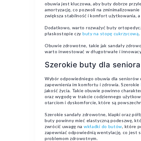
obuwia jest kluczowa, aby buty dobrze przy
amortyzację, co pozwoli na zminimalizowani
zwiększa stabilność i komfort użytkowania, 
Dodatkowo, warto rozważyć buty ortopedyczn
płaskostopie czy
buty na stopę cukrzycową
Obuwie zdrowotne, takie jak sandały zdrowot
warto inwestować w długotrwałe i innowacyjn
Szerokie buty dla seniora
Wybór odpowiedniego obuwia dla seniorów ora
zapewnienia im komfortu i zdrowia. Szerokie
jakość życia. Takie obuwie powinno charakte
oraz wygodę w trakcie codziennego użytkowa
otarciom i dyskomforcie, które są powszech
Szerokie sandały zdrowotne, klapki oraz pó
buty powinny mieć elastyczną podeszwę, kt
zwrócić uwagę na
wkładki do butów
, które 
zapewniać odpowiednią wentylację, co jest s
problemom zdrowotnym.