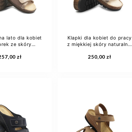
na lato dla kobiet
Klapki dla kobiet do pracy
orek ze skóry
z miękkiej skóry naturalne
alnej Helios...
Dr...
aj do koszyka
Dodaj do koszyka
257,00 zł
250,00 zł
37
38
39
36
37
38
39