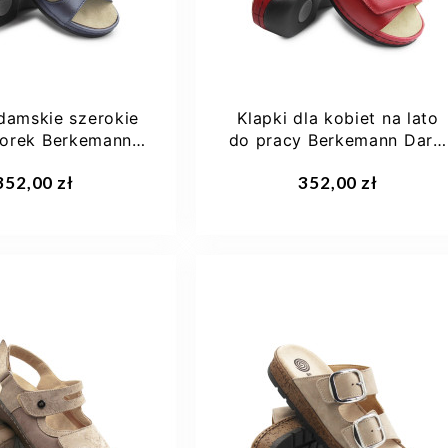
damskie szerokie
Klapki dla kobiet na lato
iorek Berkemann
do pracy Berkemann Daria
na 01027-371
01002-277
352,00 zł
352,00 zł
35,5
36 1/3
37
37,5
38 2/3
37,5
38
+1