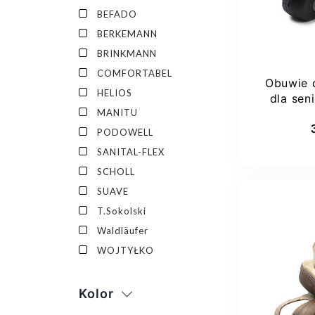
BEFADO
BERKEMANN
BRINKMANN
COMFORTABEL
Obuwie 
HELIOS
dla sen
MANITU
Jan
PODOWELL
SANITAL-FLEX
SCHOLL
SUAVE
T.Sokolski
Waldläufer
WOJTYŁKO
Kolor
36 1/3