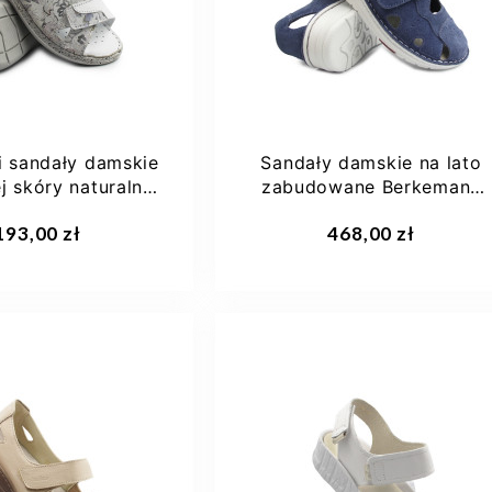
40
+1
i sandały damskie
Sandały damskie na lato
j skóry naturalnej
zabudowane Berkemann
T....
Larena 03100-396
aj do koszyka
Dodaj do koszyka
193,00 zł
468,00 zł
37
37,5
38
38 2