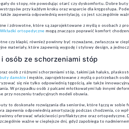
legały do stopy, nie powodując otarć czy dyskomfortu. Dobre but
e wstrząsów przy każdym kroku oraz wsparcie dla kręgosłupa. Pod
a także zapewnia odpowiednią wentylację, co jest szczególnie waż
e i zdrowotne, które są zaprojektowane z myślą o osobach z pro
.
Wkładki ortopedyczne
mogą znacząco poprawić komfort chodzeni
ne czy klapki, również powinny być rozważane, zwłaszcza w ciepl
e materiały, które zapewnią wygodę i stylowy design, a jednocz
 i osób ze schorzeniami stóp
z osób z różnymi schorzeniami stóp, takimi jak haluks, płaskost
buty damskie
i męskie, zaprojektowane z myślą o potrzebach osób
ryzować się nie tylko odpowiednią tęgością, ale także innowacyjn
nia. W przypadku osób z palcami młotkowatymi lub innymi defor
ne przy noszeniu tradycyjnych modeli obuwia.
łbuty to doskonałe rozwiązania dla seniorów, które łączą w sobi
óra zapewnia odpowiednią amortyzację podczas chodzenia, co wpł
powinny oferować właściwości profilaktyczne oraz ortopedyczne
zczególnie ważne w cieplejsze dni, gdyż zapobiega to nadmiernem