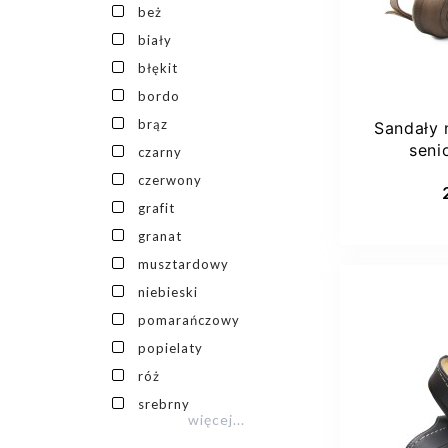
beż
biały
błękit
bordo
brąz
Sandały 
seni
czarny
natur
Dod
czerwony
grafit
granat
musztardowy
niebieski
pomarańczowy
popielaty
róż
srebrny
więcej...
36