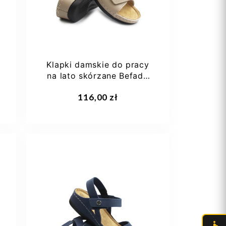
Klapki damskie do pracy
j
na lato skórzane Befado
158D282
Dodaj do koszyka
116,00 zł
37
38
39
40