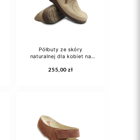
38 2/3
+3
Półbuty ze skóry
naturalnej dla kobiet na
wiosnę Helios 464K
Dodaj do koszyka
255,00 zł