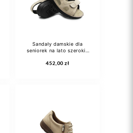
41
Sandały damskie dla
seniorek na lato szerokie
Berkemann...
Dodaj do koszyka
452,00 zł
/3
36 1/3
37
37,5
38