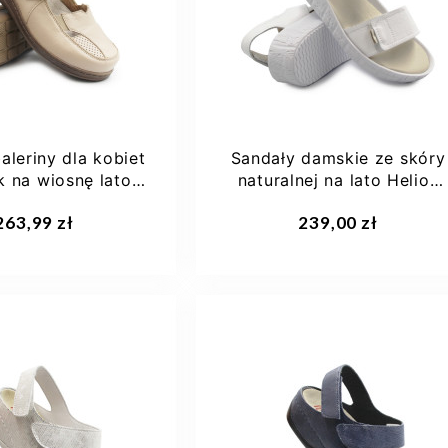
38
40
41
39,5
+1
aleriny dla kobiet
Sandały damskie ze skóry
k na wiosnę lato
naturalnej na lato Helios
lios 379...
136
aj do koszyka
Dodaj do koszyka
263,99 zł
239,00 zł