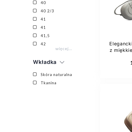
40
40 2/3
41
41
41,5
Eleganck
42
więcej...
z miękkie
Dod
Wkładka
Skóra naturalna
Tkanina