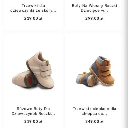
Trzewiki dla
Buty Na Wiosnę Roczki
dziewczynki ze skóry...
Dziecięce w...
Dodaj do koszyka
Dodaj do koszyka
219,00 zł
299,00 zł
20
21
22
23
23
24
Różowe Buty Dla
Trzewiki ocieplane dla
Dziewczynek Roczki...
chłopca do...
Dodaj do koszyka
Dodaj do koszyka
319,00 zł
349,00 zł