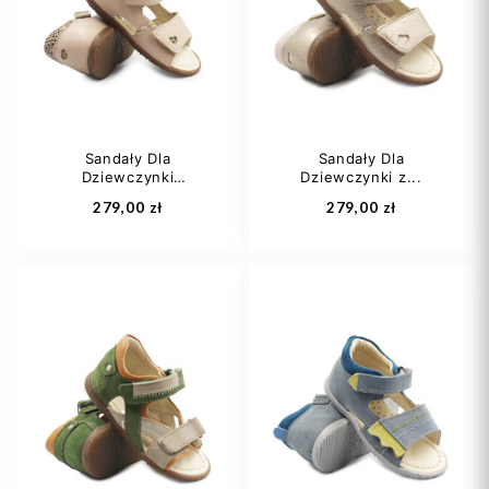
24
24
Sandały Dla
Sandały Dla
Dziewczynki
Dziewczynki z...
Dodaj do koszyka
Dodaj do koszyka
Panterka...
279,00 zł
279,00 zł
21
22
23
22
23
24
25