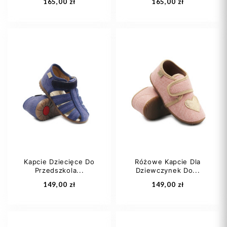
165,00 zł
165,00 zł
20
22
23
20
21
22
24
25
23
24
+1
Kapcie Dziecięce Do
Różowe Kapcie Dla
Przedszkola...
Dziewczynek Do...
Dodaj do koszyka
Dodaj do koszyka
149,00 zł
149,00 zł