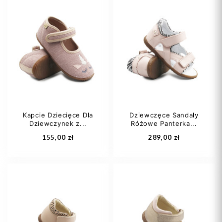
20
21
22
21
22
24
23
24
+1
27
29
Kapcie Dziecięce Dla
Dziewczęce Sandały
Dziewczynek z...
Różowe Panterka...
Dodaj do koszyka
Dodaj do koszyka
155,00 zł
289,00 zł
21
22
23
21
22
23