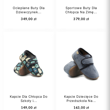
Ocieplane Buty Dla
Sportowe Buty Dla
Dziewczynek...
Chłopca Na Zimę...
Dodaj do koszyka
Dodaj do koszyka
349,00 zł
379,00 zł
21
22
23
26
27
28
25
30
31
Kapcie Dla Chłopca Do
Kapcie Dziecięce Do
Szkoły i...
Przedszkola Na...
Dodaj do koszyka
Dodaj do koszyka
149,00 zł
163,00 zł