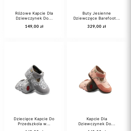
Różowe Kapcie Dla
Buty Jesienne
Dziewczynek Do...
Dziewczęce Barefoot...
Dodaj do koszyka
Dodaj do koszyka
149,00 zł
329,00 zł
20
21
22
20
21
22
23
24
+1
23
24
+1
Dziecięce Kapcie Do
Kapcie Dla
Przedszkola w...
Dziewczynek Do...
Dodaj do koszyka
Dodaj do koszyka