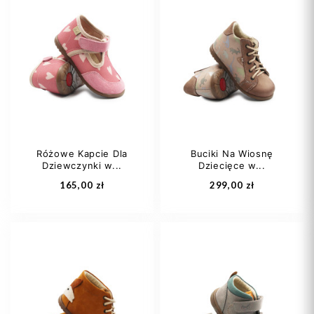
20
21
22
20
21
22
23
24
+1
23
24
+1
Różowe Kapcie Dla
Buciki Na Wiosnę
Dziewczynki w...
Dziecięce w...
Dodaj do koszyka
Dodaj do koszyka
165,00 zł
299,00 zł
20
21
22
19
20
21