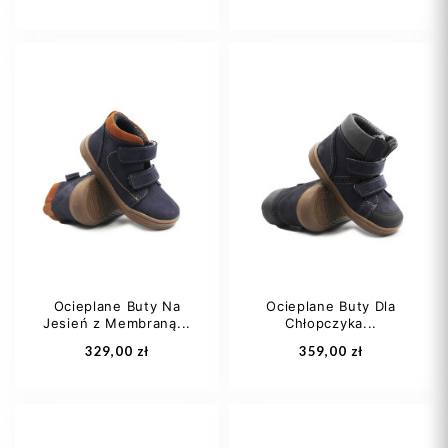
20
21
22
25
26
27
23
24
+5
28
29
Ocieplane Buty Na
Ocieplane Buty Dla
Jesień z Membraną...
Chłopczyka...
Dodaj do koszyka
Dodaj do koszyka
329,00 zł
359,00 zł