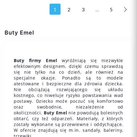
1
2
3
…
5
Nast
26
27
28
Buty Emel
23
25
29
30
Buty firmy Emel
wyróżniają się niezwykle
efektownym designem, dzięki czemu sprawdzą
się nie tylko na co dzień, ale również na
specjalne okazje. Ponadto są to modele
Dodaj do koszyka
Dodaj do koszyka
atestowane i bezpieczne dla zdrowia dziecka.
Nie obciążają rozwijającego się układu
kostnego, co niweluje ryzyko powstawania wad
postawy. Dziecko może poczuć się komfortowo
oraz swobodnie, niezależenie od
okoliczności.
Buty Emel
nie powodują bolesnych
obtarć, czy też odparzeń. Materiały, z których
zostały wykonane są przewiewne i oddychające.
W ofercie znajdują się m.in. sandały, baleriny,
trzewiki.