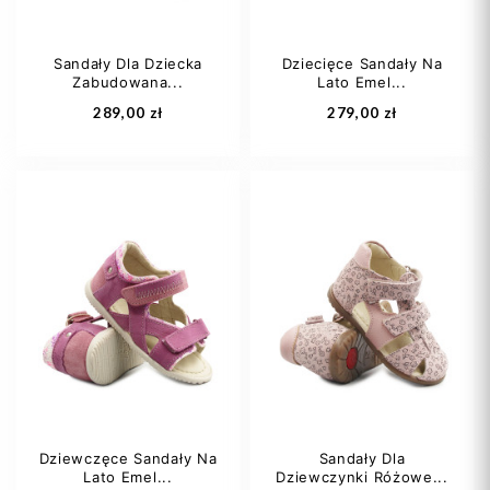
Sandały Dla Dziecka
Dziecięce Sandały Na
Zabudowana...
Lato Emel...
Dodaj do koszyka
Dodaj do koszyka
289,00 zł
279,00 zł
19
20
21
20
21
22
22
23
+1
23
Dziewczęce Sandały Na
Sandały Dla
Lato Emel...
Dziewczynki Różowe...
Dodaj do koszyka
Dodaj do koszyka