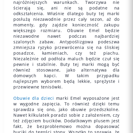
najróżniejszych warunkach. Tworzywa nie
ścierają się, ani nie są podatne na
odkształcenia. Właśnie dlatego buty tej marki
posłużą niezawodnie przez cały sezon, aż do
momenty, gdy zajdzie konieczność zakupu
większego rozmiaru. Obuwie Emel będzie
niezawodne nawet podczas najbardziej
szalonych zabaw. Antypoślizgowa podeszwa
zmniejsza ryzyko przewrócenia się na śliskiej
posadzce, kamieniach, czy też piachu.
Niezależnie od podłoża maluch będzie czuł się
pewnie i stabilnie. Buty tej marki mogą być
również stosowane, jako alternatywa dla
domowych kapci. W takim przypadku
najlepszym wyborem będą lekkie, sprężyste i
przewiewne tenisówki.
Obuwie dla dzieci
marki Emel wyposażone jest
w wygodne zapięcia. To również dzięki temu
sprawdza się ono, jako obuwie przedszkolne.
Nawet kilkulatek poradzi sobie z założeniem, czy
też zdjęciem bucików. Dodatkowym plusem jest
fakt, że bezproblemowo można dopasować
buciki do tęgości stopy. Wszytko to sprawia, że