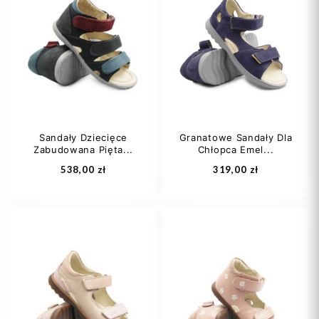
Sandały Dziecięce
Granatowe Sandały Dla
Zabudowana Pięta...
Chłopca Emel...
538,00 zł
319,00 zł
20
21
22
26
27
28
23
24
29
30
+1