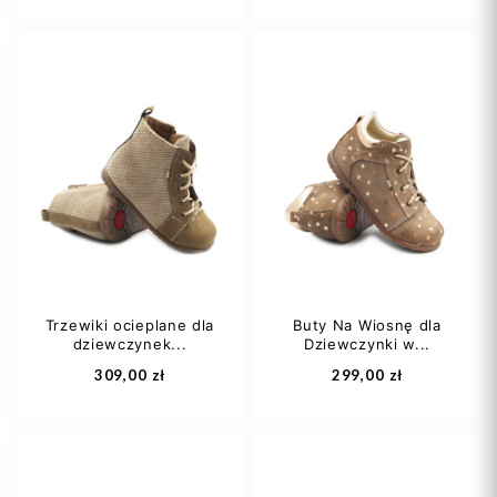
20
21
22
20
22
23
23
24
+1
25
Trzewiki ocieplane dla
Buty Na Wiosnę dla
dziewczynek...
Dziewczynki w...
Dodaj do koszyka
Dodaj do koszyka
309,00 zł
299,00 zł