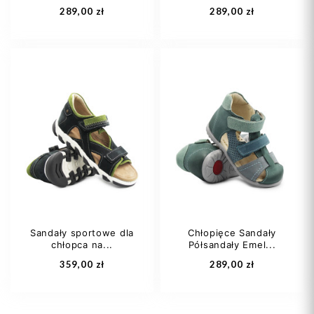
289,00 zł
289,00 zł
19
20
22
20
21
22
23
24
+1
24
25
Sandały sportowe dla
Chłopięce Sandały
chłopca na...
Półsandały Emel...
Dodaj do koszyka
Dodaj do koszyka
359,00 zł
289,00 zł