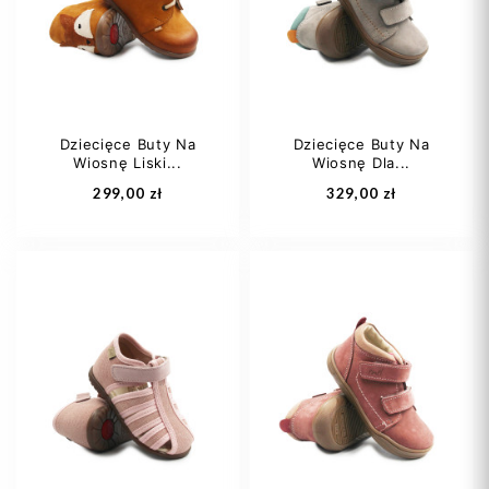
23
24
+1
22
23
+2
Dziecięce Buty Na
Dziecięce Buty Na
Wiosnę Liski...
Wiosnę Dla...
Dodaj do koszyka
Dodaj do koszyka
299,00 zł
329,00 zł
20
21
22
22
23
24
23
24