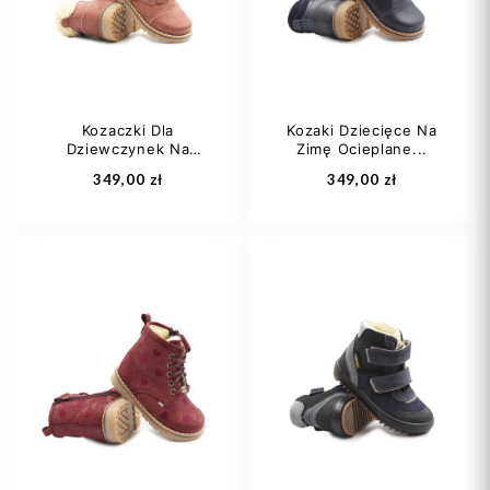
28
29
30
+1
Kozaczki Dla
Kozaki Dziecięce Na
Dziewczynek Na
Zimę Ocieplane...
Dodaj do koszyka
Dodaj do koszyka
Zimę...
349,00 zł
349,00 zł
22
23
24
21
22
23
25
24
25