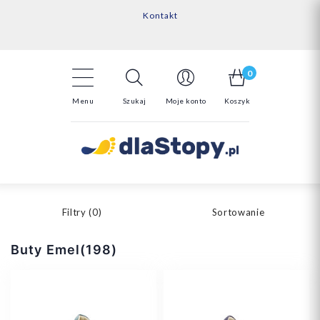
Kontakt
14 Dni na darmowy zwrot*
Darmowa dostawa powyżej 150zł
0
Menu
Szukaj
Moje konto
Koszyk
Filtry (
0
)
Sortowanie
Buty Emel(198)