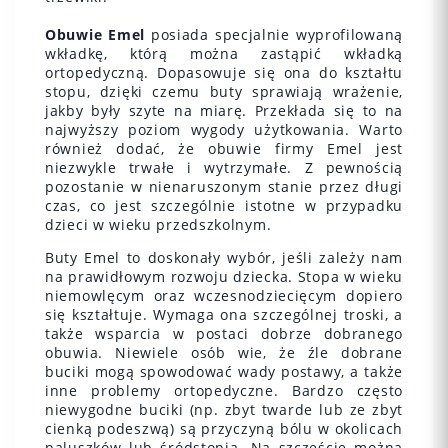
Obuwie Emel
posiada specjalnie wyprofilowaną
wkładkę, którą można zastąpić wkładką
ortopedyczną. Dopasowuje się ona do kształtu
stopu, dzięki czemu buty sprawiają wrażenie,
jakby były szyte na miarę. Przekłada się to na
najwyższy poziom wygody użytkowania. Warto
również dodać, że obuwie firmy Emel jest
niezwykle trwałe i wytrzymałe. Z pewnością
pozostanie w nienaruszonym stanie przez długi
czas, co jest szczególnie istotne w przypadku
dzieci w wieku przedszkolnym.
Buty Emel to doskonały wybór, jeśli zależy nam
na prawidłowym rozwoju dziecka. Stopa w wieku
niemowlęcym oraz wczesnodziecięcym dopiero
się kształtuje. Wymaga ona szczególnej troski, a
także wsparcia w postaci dobrze dobranego
obuwia. Niewiele osób wie, że źle dobrane
buciki mogą spowodować wady postawy, a także
inne problemy ortopedyczne. Bardzo często
niewygodne buciki (np. zbyt twarde lub ze zbyt
cienką podeszwą) są przyczyną bólu w okolicach
paluszków lub śródstopia. Na szczęście można