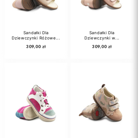
Sandałki Dla
Sandałki Dla
Dziewczynki Różowe...
Dziewczynki w...
Dodaj do koszyka
Dodaj do koszyka
309,00 zł
309,00 zł
27
28
29
20
22
23
30
31
24