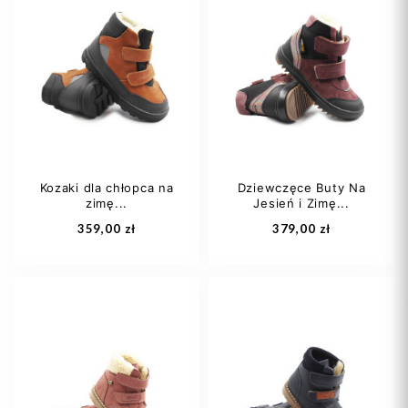
20
21
22
20
22
23
23
24
+1
24
25
Kozaki dla chłopca na
Dziewczęce Buty Na
zimę...
Jesień i Zimę...
Dodaj do koszyka
Dodaj do koszyka
359,00 zł
379,00 zł
25
26
27
26
27
28