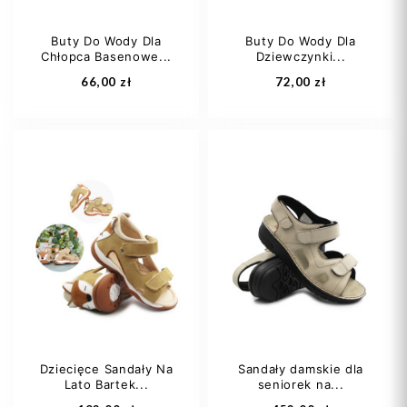
Buty Do Wody Dla
Buty Do Wody Dla
Chłopca Basenowe...
Dziewczynki...
Dodaj do koszyka
Dodaj do koszyka
66,00 zł
72,00 zł
25
26
27
27
28
29
28
29
+4
30
31
Dziecięce Sandały Na
Sandały damskie dla
Lato Bartek...
seniorek na...
Dodaj do koszyka
Dodaj do koszyka