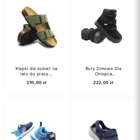
36
37
38
36
37
38
39
40
+1
39
40
+1
Klapki dla kobiet na
Buty Zimowe Dla
lato do pracy...
Chłopca
Dodaj do koszyka
Dodaj do koszyka
Wodoodporne...
195,00 zł
222,00 zł
37
38
40