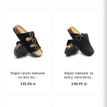
36
37
38
36
37
38
40
41
39
40
Klapki laczki damskie
Klapki damskie ze
na lato do...
skóry naturalnej...
Dodaj do koszyka
Dodaj do koszyka
193,00 zł
240,99 zł