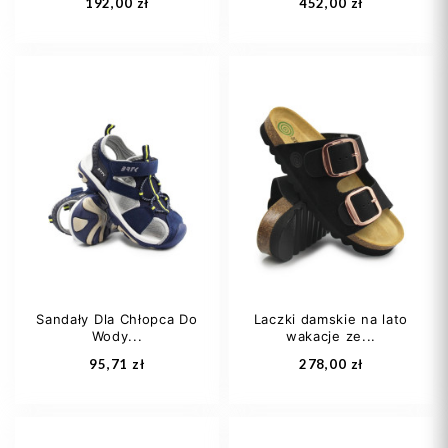
192,00 zł
452,00 zł
36 1/3
37
22
23
25
37,5
38
26
38 2/3
+3
Sandały Dla Chłopca Do
Laczki damskie na lato
Wody...
wakacje ze...
Dodaj do koszyka
Dodaj do koszyka
95,71 zł
278,00 zł