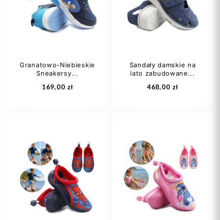
35
36
42
Granatowo-Niebieskie
Sandały damskie na
Sneakersy...
lato zabudowane...
Dodaj do koszyka
Dodaj do koszyka
169,00 zł
468,00 zł
37
37,5
38
25
26
27
38 2/3
39,5
28
29
+4
+1