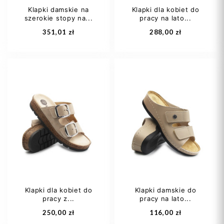
Klapki damskie na
Klapki dla kobiet do
szerokie stopy na...
pracy na lato...
Dodaj do koszyka
Dodaj do koszyka
351,01 zł
288,00 zł
35,5
36 1/3
36 1/3
37
37
37,5
37,5
38
38 2/3
+1
38 2/3
+1
Klapki dla kobiet do
Klapki damskie do
pracy z...
pracy na lato...
Dodaj do koszyka
Dodaj do koszyka
250,00 zł
116,00 zł