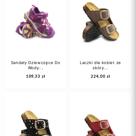
36
37
38
36
37
38
39
40
+1
39
41
Sandały Dziewczęce Do
Laczki dla kobiet ze
Wody...
skóry...
Dodaj do koszyka
Dodaj do koszyka
109,33 zł
224,00 zł
37
38
39
33
36