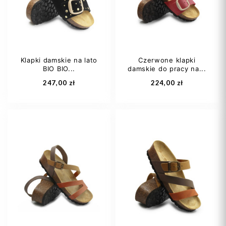
40
41
+1
Klapki damskie na lato
Czerwone klapki
BIO BIO...
damskie do pracy na...
Dodaj do koszyka
Dodaj do koszyka
247,00 zł
224,00 zł
37
38
39
36
37
38
40
41
39
40
+2