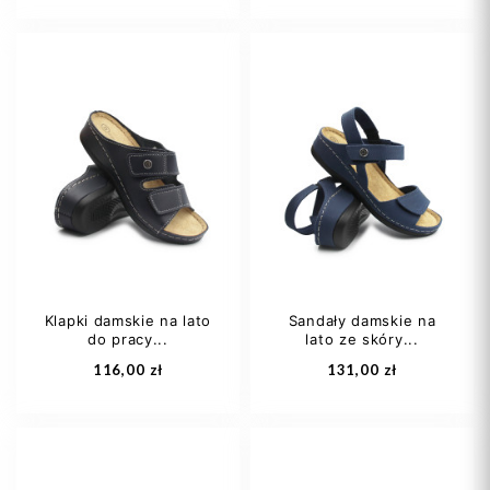
36
37
38
37
38
39
39
40
41
Klapki damskie na lato
Sandały damskie na
do pracy...
lato ze skóry...
Dodaj do koszyka
Dodaj do koszyka
116,00 zł
131,00 zł