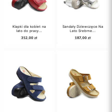
Klapki dla kobiet na
Sandały Dziewczęce Na
lato do pracy...
Lato Srebrne...
Dodaj do koszyka
Dodaj do koszyka
352,00 zł
187,00 zł
35,5
36 1/3
27
28
29
37
37,5
38
30
31
+6
+1