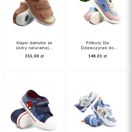
37
39,5
40
40
Klapki damskie ze
Półbuty Dla
skóry naturalnej...
Dziewczynek do
Dodaj do koszyka
Dodaj do koszyka
Szkoły...
355,00 zł
148,01 zł
36 1/3
37
30
31
32
37,5
38
40
33
34
+4