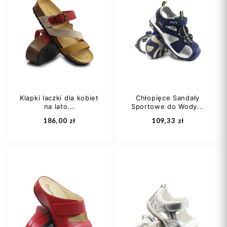
Klapki laczki dla kobiet
Chłopięce Sandały
na lato...
Sportowe do Wody...
186,00 zł
109,33 zł
36
37
38
33
34
35
39
40
+1
36
37
+1