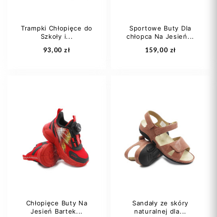
Trampki Chłopięce do
Sportowe Buty Dla
Szkoły i...
chłopca Na Jesień...
Dodaj do koszyka
Dodaj do koszyka
93,00 zł
159,00 zł
25
26
27
26
27
28
28
29
+4
29
30
Chłopięce Buty Na
Sandały ze skóry
Jesień Bartek...
naturalnej dla...
Dodaj do koszyka
Dodaj do koszyka