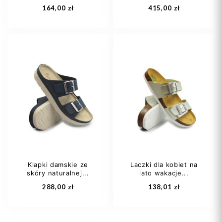
164,00 zł
415,00 zł
27
28
30
36 1/3
37,5
31
32
38 2/3
Klapki damskie ze
Laczki dla kobiet na
skóry naturalnej...
lato wakacje...
Dodaj do koszyka
Dodaj do koszyka
288,00 zł
138,01 zł