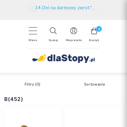
Kontakt
14 Dni na darmowy zwrot*
Darmowa dostawa powyżej 150zł
0
Menu
Szukaj
Moje konto
Koszyk
Filtry (
0
)
Sortowanie
B(452)