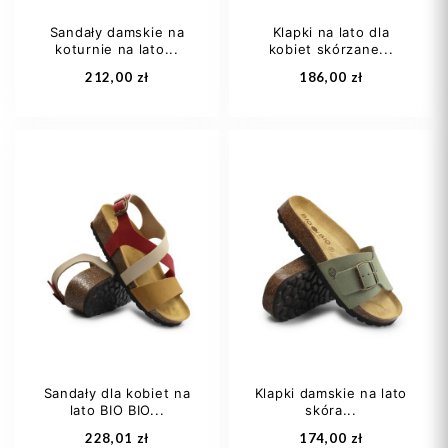
Sandały damskie na
Klapki na lato dla
koturnie na lato...
kobiet skórzane...
Dodaj do koszyka
Dodaj do koszyka
212,00 zł
186,00 zł
36
38
39
37
38
39
40
40
Sandały dla kobiet na
Klapki damskie na lato
lato BIO BIO...
skóra...
Dodaj do koszyka
Dodaj do koszyka
228,01 zł
174,00 zł